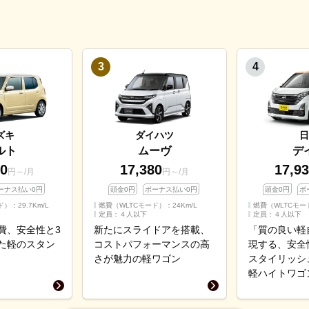
ズキ
ダイハツ
日
ルト
ムーヴ
デ
00
17,380
17,9
円～/月
円～/月
ーナス払い0円
頭金0円
ボーナス払い0円
頭金0円
ボ
ド）：
29.7
Km/L
燃費（WLTCモード）：
24
Km/L
燃費（WLTCモー
定員：４人以下
定員：４人以下
費、安全性と3
新たにスライドアを搭載、
「質の良い軽
た軽のスタン
コストパフォーマンスの高
現する、安全
さが魅力の軽ワゴン
スタイリッシ
軽ハイトワゴ