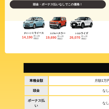
頭金・ボーナス払いなしでこの価格！
ミライース
ライズ
ハスラー
ダイハツ
トヨタ
スズキ
14,190
26,070
19,690
車種金額
月額1万
頭金
な
ボーナス払
な
い