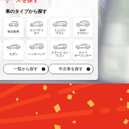
ーリースを探す
車のタイプから探す
コンパクト
ミニバン
SUV
軽自動車
カー
ワゴン
クロカン
ステーション
クーペ
セダン
ハッチバック
ワゴン
オープンカー
一覧から探す
中古車を探す