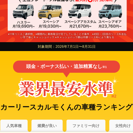
対象期間：2026年7月1日〜8月31日
頭金・ボーナス払い・追加精算なし
※1
カーリースカルモくんの
車種ランキング
人気車種
燃費が良い
ファミリー向け
女性向け