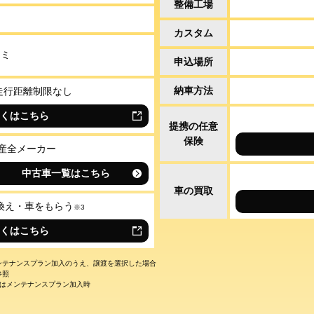
整備工場
し
カスタム
コミ
申込場所
納車方法
走行距離制限なし
しくはこちら
提携の任意
保険
産全メーカー
中古車一覧はこちら
車の買取
換え・車をもらう
※
3
しくはこちら
ンテナンスプラン加入のうえ、譲渡を選択した場合
参照
車はメンテナンスプラン加入時