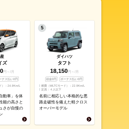
産
ダイハツ
イズ
タフト
30
18,150
円～/月
円～/月
ーナス払い0円
頭金0円
ボーナス払い0円
ド）：
24.9
Km/L
燃費（WLTCモード）：
22.9
Km/L
定員：４人以下
自動車」を体
名前に相応しい本格的な悪
性能の高さと
路走破性を備えた軽クロス
ュさが自慢の
オーバーモデル
ン