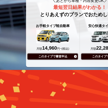
＼あとから車種・内容変更OK／
最短翌日結果がわかる！
とりあえずのプランでおためし
お手軽タイプ軽自動車
安心快適タ
14,960
22,2
月額
円~(税込)
月額
このタイプで審査申込
このタイプ