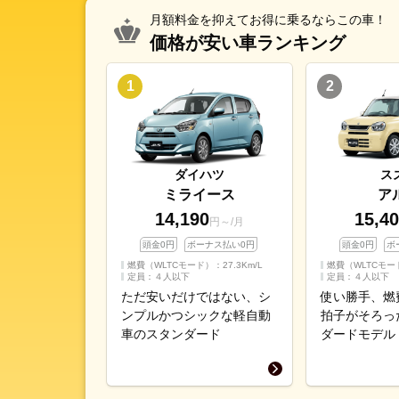
月額料金を抑えてお得に乗るならこの車！
価格が安い車ランキング
ダイハツ
ス
ミライース
ア
14,190
15,4
円～/月
頭金0円
ボーナス払い0円
頭金0円
ボ
燃費（WLTCモード）：
27.3
Km/L
燃費（WLTCモー
定員：４人以下
定員：４人以下
ただ安いだけではない、シ
使い勝手、燃
ンプルかつシックな軽自動
拍子がそろっ
車のスタンダード
ダードモデル