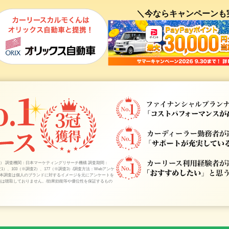
＼今ならキャンペーンも
～3） 調査機関：日本マーケティングリサーチ機構 調査期間：
※調査1）、103（※調査2）、177（※調査3）/調査方法：Webアンケ
01525/ 備考：本調査は個人のブランドに対するイメージを元にアンケートを
無は聴取しておりません。/効果効能等や優位性を保証するもの