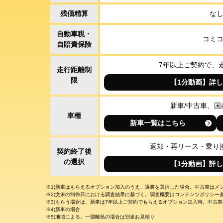
残価精算
な
自動車税・
コミ
自賠責保険
7年以上ご契約で、
走行距離制
限
【1分動画】詳
新車/中古車、国
車種
新車一覧はこちら
返却・再リース・乗り
契約終了後
の選択
【1分動画】詳
※1)新車はもらえるオプション加入のうえ、譲渡を選択した場合。中古車はメ
※2)文末の制作日における調査結果に基づく。調査概要はコンテンツポリシー
※3)もらう場合は、新車は7年以上ご契約でもらえるオプション加入時。中古
※4)新車の場合
※5)地域による。一部離島の場合は別途お見積り