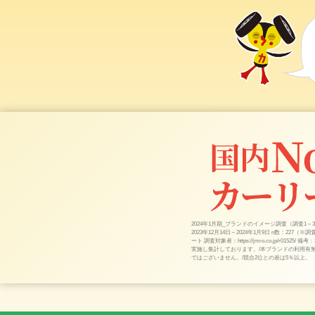
2024年1月期_ブランドのイメージ調査（調査1
2023年12月14日～2024年1月9日 n数：227（
ート 調査対象者：https://jmro.co.jp/r
実施し集計しております。/本ブランドの利用有
ではございません。/競合2位との差は5％以上。