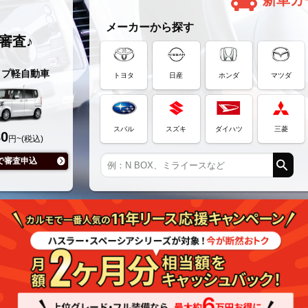
新車カ
メーカーから探す
審査♪
イプ軽自動車
トヨタ
日産
ホンダ
マツダ
スバル
スズキ
ダイハツ
三菱
80
円~(税込)
で審査申込