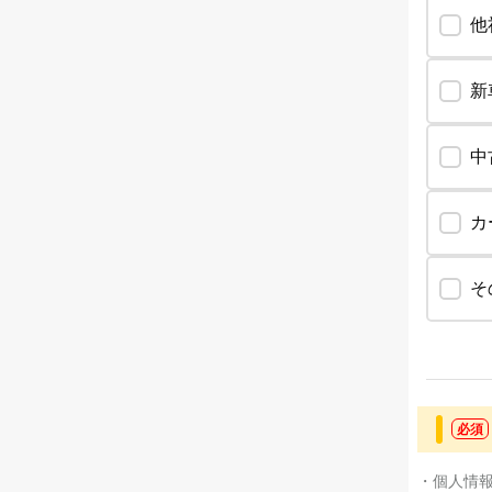
他
新
中
カ
そ
必須
・個人情