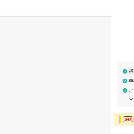
審
車
ご
し
必須