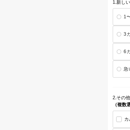
1.新
1
3
6
急
2.そ
（複数
カ