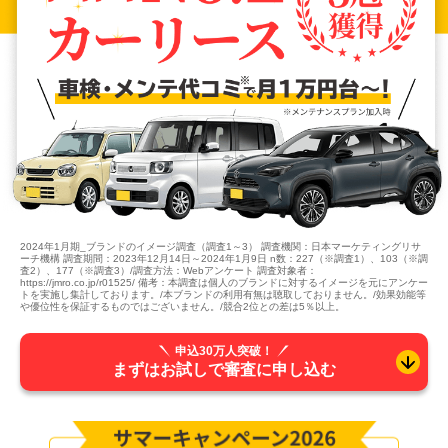
2024年1月期_ブランドのイメージ調査（調査1～3） 調査機関：日本マーケティングリサ
ーチ機構 調査期間：2023年12月14日～2024年1月9日 n数：227（※調査1）、103（※調
査2）、177（※調査3）/調査方法：Webアンケート 調査対象者：
https://jmro.co.jp/r01525/ 備考：本調査は個人のブランドに対するイメージを元にアンケー
トを実施し集計しております。/本ブランドの利用有無は聴取しておりません。/効果効能等
や優位性を保証するものではございません。/競合2位との差は5％以上。
申込30万人突破！
まずはお試しで審査に申し込む