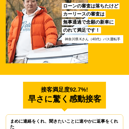
ローンの審査は落ちたけど
カーリースの審査は
無事通過で念願の新車に
のれて満足です！
神奈川県 Kさん（40代）バス運転手
接客満足度92.7%!
早さに驚く感動接客
まめに連絡をくれ、聞きたいことに速やかに返事をくれ
た