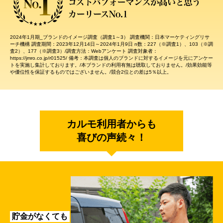
2024年1月期_ブランドのイメージ調査（調査1～3） 調査機関：日本マーケティングリサ
ーチ機構 調査期間：2023年12月14日～2024年1月9日 n数：227（※調査1）、103（※調
査2）、177（※調査3）/調査方法：Webアンケート 調査対象者：
https://jmro.co.jp/r01525/ 備考：本調査は個人のブランドに対するイメージを元にアンケー
トを実施し集計しております。/本ブランドの利用有無は聴取しておりません。/効果効能等
や優位性を保証するものではございません。/競合2位との差は5％以上。
カルモ利用者からも
喜びの声続々！
貯金がなくても