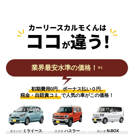
業界最安水準の価格！
※1
初期費用0円、ボーナス払い０円、
税金・自賠責コミ
で人気の車がこの価格！
ミライース
ハスラー
N-BOX
ダイハツ
スズキ
ホンダ