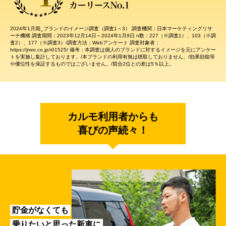
2024年1月期_ブランドのイメージ調査（調査1～3） 調査機関：日本マーケティングリサ
ーチ機構 調査期間：2023年12月14日～2024年1月9日 n数：227（※調査1）、103（※調
査2）、177（※調査3）/調査方法：Webアンケート 調査対象者：
https://jmro.co.jp/r01525/ 備考：本調査は個人のブランドに対するイメージを元にアンケー
トを実施し集計しております。/本ブランドの利用有無は聴取しておりません。/効果効能等
や優位性を保証するものではございません。/競合2位との差は5％以上。
カルモ利用者からも
喜びの声続々！
貯金がなくても
乗りたいと思った新車に