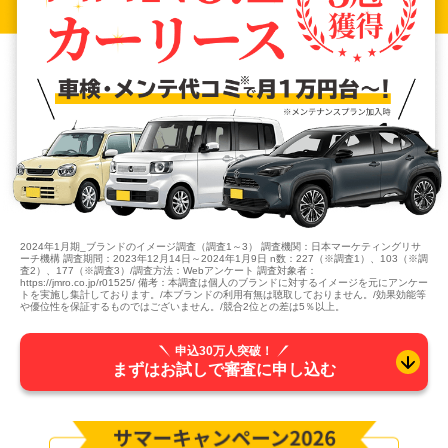
2024年1月期_ブランドのイメージ調査（調査1～3） 調査機関：日本マーケティングリサ
ーチ機構 調査期間：2023年12月14日～2024年1月9日 n数：227（※調査1）、103（※調
査2）、177（※調査3）/調査方法：Webアンケート 調査対象者：
https://jmro.co.jp/r01525/ 備考：本調査は個人のブランドに対するイメージを元にアンケー
トを実施し集計しております。/本ブランドの利用有無は聴取しておりません。/効果効能等
や優位性を保証するものではございません。/競合2位との差は5％以上。
申込30万人突破！
まずはお試しで審査に申し込む