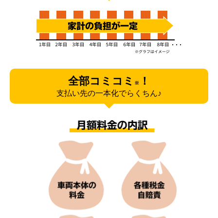
全部コミコミ
！
※
支払い先の一本化でらくちん♪