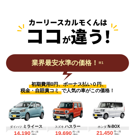
業界最安水準の価格！
※1
初期費用0円、ボーナス払い０円、
税金・自賠責コミ
で人気の車がこの価格！
ミライース
ハスラー
N-BOX
ダイハツ
スズキ
ホンダ
21,450
14,190
19,690