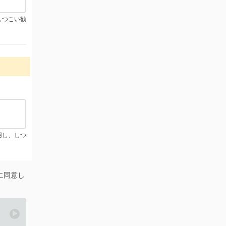
しつこい勧
用し、しつ
に同意し