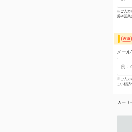
※ご入力
誘や営業
必須
メール
※ご入力
こい勧誘
カーリ