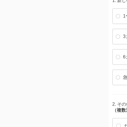
1. 
1
2. 
（複数