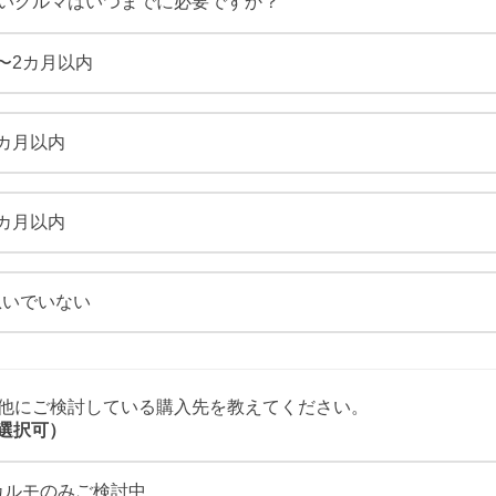
新しいクルマはいつまでに必要ですか？
〜2カ月以内
3カ月以内
6カ月以内
急いでいない
その他にご検討している購入先を教えてください。
選択可）
カルモのみご検討中