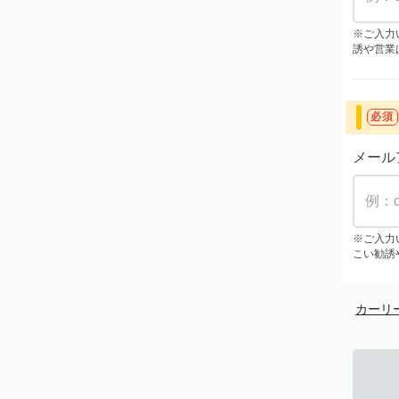
※ご入力
誘や営業
必須
メール
※ご入力
こい勧誘
カーリ