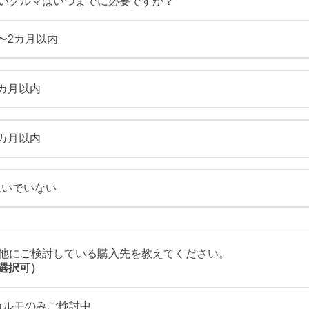
新しいクルマはいつまでに必要ですか？
〜2カ月以内
3カ月以内
6カ月以内
急いでいない
その他にご検討している購入先を教えてください。
選択可）
カルモのみご検討中