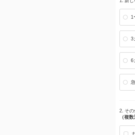
1. 
1
2. 
（複数