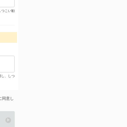
しつこい勧
用し、しつ
に同意し