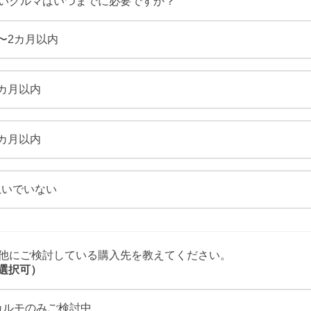
新しいクルマはいつまでに必要ですか？
〜2カ月以内
3カ月以内
6カ月以内
急いでいない
その他にご検討している購入先を教えてください。
選択可）
カルモのみご検討中