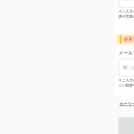
※ご入力
誘や営業
必須
メール
※ご入力
こい勧誘
カーリ