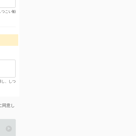
しつこい勧
用し、しつ
に同意し