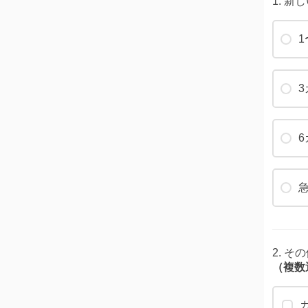
1. 
1
2. 
（複数