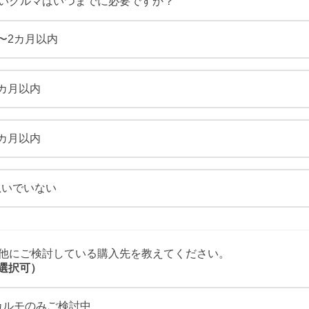
新しいクルマはいつまでに必要ですか？
〜2カ月以内
3カ月以内
6カ月以内
急いでいない
その他にご検討している購入先を教えてください。
選択可）
カルモのみご検討中