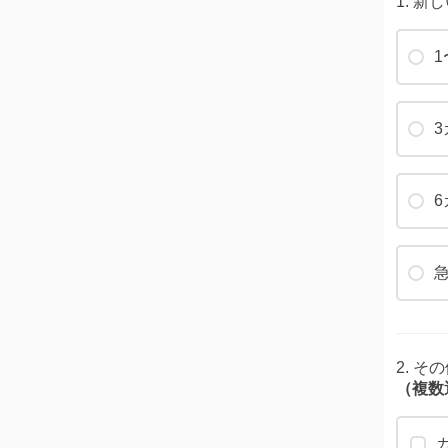
1. 
1
2. 
（複数