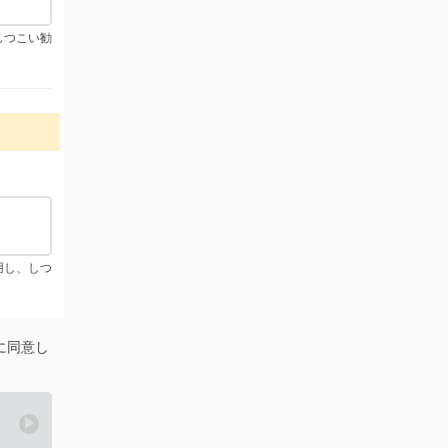
しつこい勧
用し、しつ
に同意し