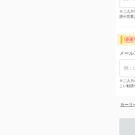
※ご入力
誘や営業
必須
メール
※ご入力
こい勧誘
カーリ