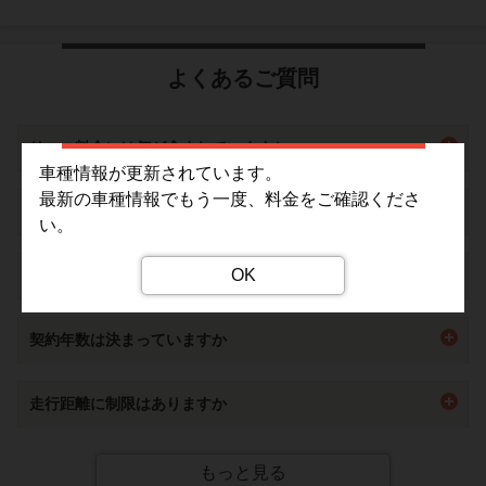
よくあるご質問
リース料金には何が含まれていますか
車種情報が更新されています。
車両代に加えて自動車税や重量税、自賠責保険などの法定費
最新の車種情報でもう一度、料金をご確認くださ
「もらえるオプション」とはなんですか
用などがリース料金に含まれています。
い。
加えて、車検点検費用もカバーする
メンテナンスプラン
もオ
契約期間満了時に追加精算ナシで乗っていた車両をもらえる
プションで追加出来ます。
OK
審査に通るか不安です
オプションです。7年以上の新車カーリース契約でご加入い
自動車購入の際には自己負担になる部分が含まれているた
ただけます。
め、車に関する出費がフラットになり家計の管理がラクにな
【審査に通るか不安です】
もらえるオプションについて詳しくは
こちら
ります。
契約年数は決まっていますか
・できるだけ安い車種やプランで申し込むのがおすすめで
ぜひご検討くださいませ。
す。カーリースカルモくんでは、業界最安水準でお車を豊富
1年を最短とし、11年まで1年単位でお選びいただけます。
に揃えています。
走行距離に制限はありますか
・審査の基準が異なりますので、カーローンや他社のリース
審査に落ちた方でもカーリースカルモくんをご利用できる可
7年以上でご契約される場合、走行距離に制限はございませ
能性があります。
ん。
もっと見る