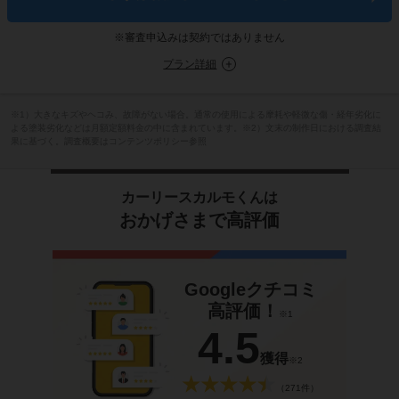
※審査申込みは契約ではありません
プラン詳細
※1）大きなキズやヘコみ、故障がない場合。通常の使用による摩耗や軽微な傷・経年劣化に
よる塗装劣化などは月額定額料金の中に含まれています。※2）文末の制作日における調査結
果に基づく。調査概要はコンテンツポリシー参照
カーリースカルモくんは
おかげさまで高評価
Googleクチコミ
高評価！
※1
4.5
獲得
※2
（271件）