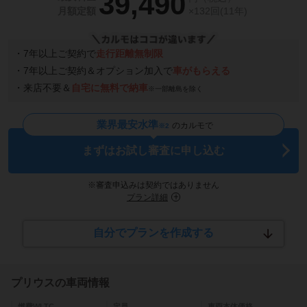
39,490
月額定額
×132回(11年)
・7年以上ご契約で
走行距離無制限
・7年以上ご契約＆オプション加入で
車がもらえる
・来店不要＆
自宅に無料で納車
※一部離島を除く
業界最安水準
のカルモで
※2
まずはお試し審査に申し込む
※審査申込みは契約ではありません
プラン詳細
自分でプランを作成する
プリウス
の車両情報
燃費WLTC
定員
車両本体価格