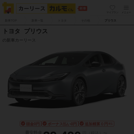
マイプラン
メニュー
新車TOP
新車一覧
トヨタ
その他
プリウス
トヨタ
プリウス
の新車カーリース
頭金0円
ボーナス払い0円
追加精算０円
※1
最安料金
円（税込）〜