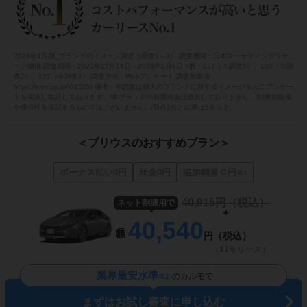
2024年1月期_ブランドのイメージ調査（調査1～3） 調査機関：日本マーケティングリサ
ーチ機構 調査期間：2023年12月14日～2024年1月9日 n数：227（※調査1）、103（※調
査2）、177（※調査3）/調査方法：Webアンケート 調査対象者：
https://jmro.co.jp/r01525/ 備考：本調査は個人のブランドに対するイメージを元にアンケー
トを実施し集計しております。/本ブランドの利用有無は聴取しておりません。/効果効能等
や優位性を保証するものではございません。/競合2位との差は5％以上。
＜プリウスのおすすめプラン＞
ボーナス払い0円
頭金0円
追加精算０円
※1
40,915
円（税込）
ネット割適用で
40,540
円（税込）
（11年リース）
業界最安水準
のカルモで
※2
まずはお試し審査に申し込む