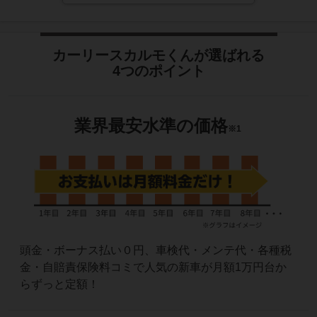
【パート・アルバイトでも審査に通りますか】
また、契約満了時に乗っていた車を追加料金無しでもらうこ
パート・アルバイト勤務の方でカーリースカルモくんをご利
とが可能になる「もらえるオプション」もご用意しており、
用されているお客様も多くいらっしゃいます。どうぞお気軽
カーリースでもマイカー感覚でご利用いただけます。
にお申込みください。
カーリースカルモくんが選ばれる
4つのポイント
詳しくは
こちら
をご覧ください。
業界最安水準の
価格
※1
頭金・ボーナス払い０円、車検代・メンテ代・各種税
金・自賠責保険料コミで人気の新車が月額1万円台か
らずっと定額！