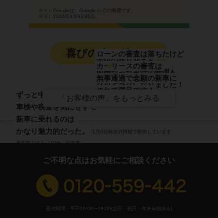
※１）Googleは、Google LLCの商標です。
※２）2026年4月9日時点。
喜びの声も続々！
ローンの審査は落ちたけど
子供の送り迎えも
カーリースの審査は
面倒だった家計の管理も
無事通過で念願の新車に
グッとラクになりました！
のれて満足です！
貯金がなくても
ずっと中古車だったから
東京都 Oさん（30代）主婦
「お客様の声」をもっとみる
神奈川県 Kさん（40代）バス運転手
乗りたいと思った新車に
車検や税金を気にせず
乗れるんだって
新車に乗れるのは
正直、驚きましたね。
かなり魅力的だった。
※この記事は2026年1月6日時点の情報で制作しています
埼玉県 Mさん（20代）大工
青森県 Uさん（40代）自営業
ご不明な点はお気軽にご相談ください
受付時間：平日10:00〜19:00(土日・祝日・年末年始休み)