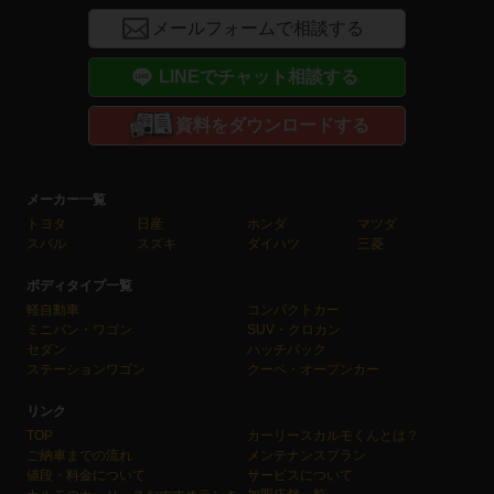
メールフォームで相談する
LINEでチャット相談する
資料をダウンロードする
メーカー一覧
トヨタ
日産
ホンダ
マツダ
スバル
スズキ
ダイハツ
三菱
ボディタイプ一覧
軽自動車
コンパクトカー
ミニバン・ワゴン
SUV・クロカン
セダン
ハッチバック
ステーションワゴン
クーペ・オープンカー
リンク
TOP
カーリースカルモくんとは？
ご納車までの流れ
メンテナンスプラン
値段・料金について
サービスについて