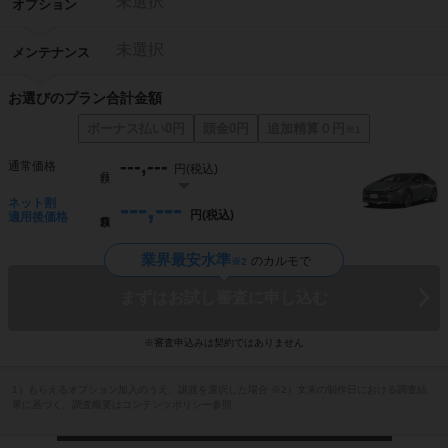
未選択
オプション
未選択
メンテナンス
お選びのプラン合計金額
ボーナス払い0円
頭金0円
追加精算０円
※1
---,---
通常価格
円(税込)
月額
---,---
ネット割
円(税込)
月額
適用後価格
業界最安水準
のカルモで
※2
まずはお試し審査に申し込む
※審査申込みは契約ではありません
1）もらえるオプション加入のうえ、譲渡を選択した場合 ※2）文末の制作日における調査結
果に基づく。調査概要はコンテンツポリシー参照