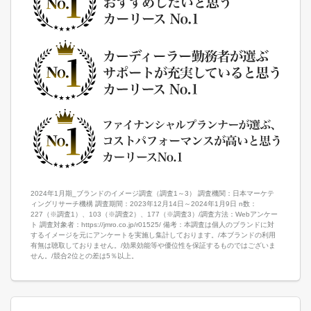
2024年1月期_ブランドのイメージ調査（調査1～3） 調査機関：日本マーケテ
ィングリサーチ機構 調査期間：2023年12月14日～2024年1月9日 n数：
227（※調査1）、103（※調査2）、177（※調査3）/調査方法：Webアンケー
ト 調査対象者：https://jmro.co.jp/r01525/ 備考：本調査は個人のブランドに対
するイメージを元にアンケートを実施し集計しております。/本ブランドの利用
有無は聴取しておりません。/効果効能等や優位性を保証するものではございま
せん。/競合2位との差は5％以上。