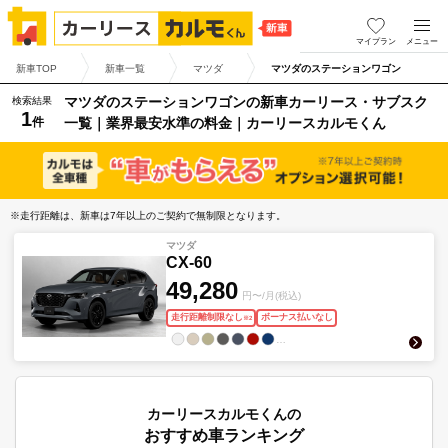
マイプラン
メニュー
新車TOP
新車一覧
マツダ
マツダのステーションワゴン
マツダのステーションワゴンの新車カーリース・サブスク
検索結果
1
件
一覧｜業界最安水準の料金｜カーリースカルモくん
※走行距離は、新車は7年以上のご契約で無制限となります。
マツダ
CX-60
49,280
円〜/月(税込)
走行距離制限なし
ボーナス払いなし
※
2
…
カーリースカルモくんの
おすすめ車ランキング