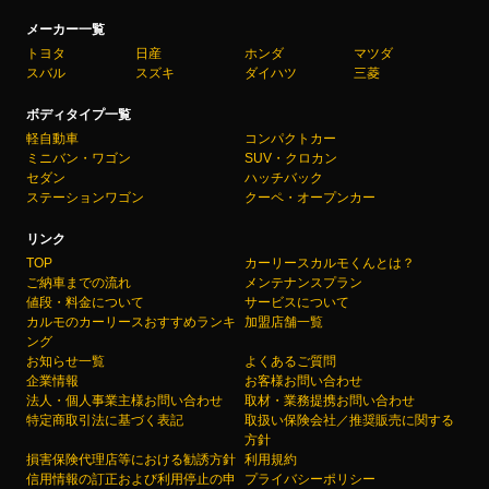
メーカー一覧
トヨタ
日産
ホンダ
マツダ
スバル
スズキ
ダイハツ
三菱
ボディタイプ一覧
軽自動車
コンパクトカー
ミニバン・ワゴン
SUV・クロカン
セダン
ハッチバック
ステーションワゴン
クーペ・オープンカー
リンク
TOP
カーリースカルモくんとは？
ご納車までの流れ
メンテナンスプラン
値段・料金について
サービスについて
カルモのカーリースおすすめランキ
加盟店舗一覧
ング
お知らせ一覧
よくあるご質問
企業情報
お客様お問い合わせ
法人・個人事業主様お問い合わせ
取材・業務提携お問い合わせ
特定商取引法に基づく表記
取扱い保険会社／推奨販売に関する
方針
損害保険代理店等における勧誘方針
利用規約
信用情報の訂正および利用停止の申
プライバシーポリシー