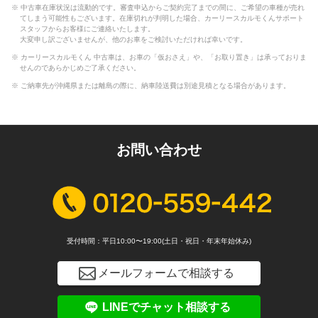
※ 中古車在庫状況は流動的です。審査申込からご契約完了までの間に、ご希望の車種が売れ
てしまう可能性もございます。在庫切れが判明した場合、カーリースカルモくんサポート
スタッフからお客様にご連絡いたします。
大変申し訳ございませんが、他のお車をご検討いただければ幸いです。
※ カーリースカルモくん 中古車は、お車の「仮おさえ」や、「お取り置き」は承っておりま
せんのであらかじめご了承ください。
※ ご納車先が沖縄県または離島の際に、納車陸送費は別途見積となる場合があります。
お問い合わせ
受付時間：平日10:00〜19:00(土日・祝日・年末年始休み)
メールフォームで相談する
LINEでチャット相談する