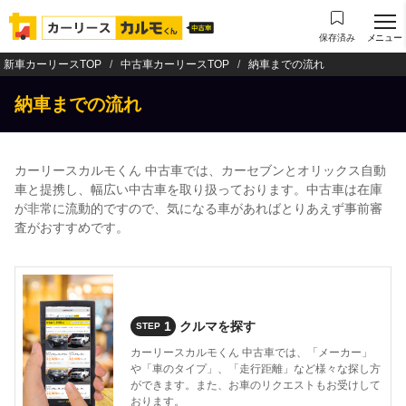
保存済み
メニュー
新車カーリースTOP
中古車カーリースTOP
納車までの流れ
納車までの流れ
カーリースカルモくん 中古車では、カーセブンとオリックス自動
車と提携し、幅広い中古車を取り扱っております。中古車は在庫
が非常に流動的ですので、気になる車があればとりあえず事前審
査がおすすめです。
1
クルマを探す
STEP
カーリースカルモくん 中古車では、「メーカー」
や「車のタイプ」、「走行距離」など様々な探し方
ができます。また、お車のリクエストもお受けして
おります。