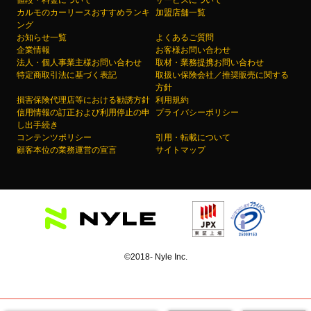
値段・料金について
サービスについて
カルモのカーリースおすすめランキ
加盟店舗一覧
ング
お知らせ一覧
よくあるご質問
企業情報
お客様お問い合わせ
法人・個人事業主様お問い合わせ
取材・業務提携お問い合わせ
特定商取引法に基づく表記
取扱い保険会社／推奨販売に関する
方針
損害保険代理店等における勧誘方針
利用規約
信用情報の訂正および利用停止の申
プライバシーポリシー
し出手続き
コンテンツポリシー
引用・転載について
顧客本位の業務運営の宣言
サイトマップ
©2018- Nyle Inc.