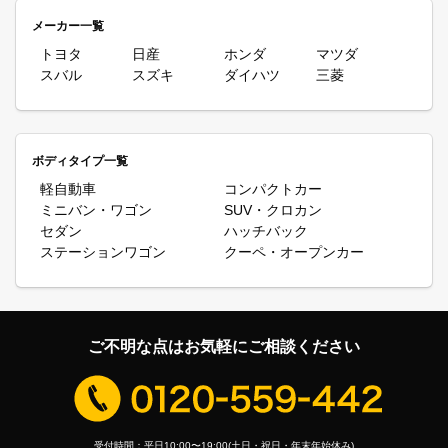
カーリースです。カーリースは基本的に頭金やボーナス払いなし、
メーカー一覧
あらかじめ決められた月額料金のみでリース会社が購入した車を借
りてマイカーのように自由に利用できるサービスです。月額料金に
トヨタ
日産
ホンダ
マツダ
は自賠責保険料や自動車税(種別割)、重量税なども含まれていま
スバル
スズキ
ダイハツ
三菱
す。さらにメンテナンスがついたプランを選択すれば車検などの出
費もかからないので、お手軽に車を導入できます。また、返却まで
料金は固定ですから、家計管理も楽になるというメリットがありま
す。
ミニバンやワゴンは日本で高い人気を誇るボディタイプです。特に
ボディタイプ一覧
2.0Lのミニバンクラスは激しい販売競争といえる状態が続いてい
軽自動車
コンパクトカー
ますが、日産のミニバンは安定した人気を誇り、ミニバンの定番的
ミニバン・ワゴン
SUV・クロカン
な存在として君臨しています。ミニバンに求められる広い室内空間
セダン
ハッチバック
を実現し、3列目シートでも大人がゆったりくつろげるなどミニバ
ンとしての基本性能を大切にしているのが日産の強みでしょう。
ステーションワゴン
クーペ・オープンカー
2016年にはセレナに2.0Lクラスの8人乗りミニバンとしては世界
初となる新技術プロパイロット（同一車線自動運転システム）を導
入するなど、「技術の日産」の名を改めて実感させてくれました。
カーリースカルモくんでは日産のミニバン・ワゴンを取り揃えてい
ます。カーリースカルモくんならではのお得な日産のミニバン・ワ
ご不明な点はお気軽にご相談ください
ゴンのカーリース、ぜひご検討ください。
受付時間：平日10:00〜19:00(土日・祝日・年末年始休み)