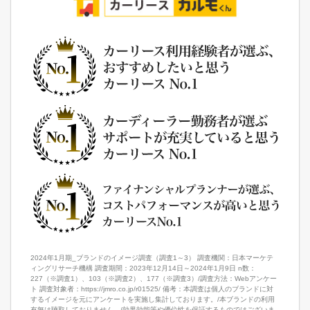
2024年1月期_ブランドのイメージ調査（調査1～3） 調査機関：日本マーケテ
ィングリサーチ機構 調査期間：2023年12月14日～2024年1月9日 n数：
227（※調査1）、103（※調査2）、177（※調査3）/調査方法：Webアンケー
ト 調査対象者：https://jmro.co.jp/r01525/ 備考：本調査は個人のブランドに対
するイメージを元にアンケートを実施し集計しております。/本ブランドの利用
有無は聴取しておりません。/効果効能等や優位性を保証するものではございま