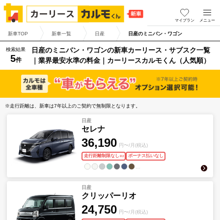
マイプラン
メニュー
新車TOP
新車一覧
日産
日産のミニバン・ワゴン
日産のミニバン・ワゴンの新車カーリース・サブスク一覧
検索結果
5
件
｜業界最安水準の料金｜カーリースカルモくん（人気順）
※走行距離は、新車は7年以上のご契約で無制限となります。
日産
セレナ
36,190
円〜/月(税込)
走行距離制限なし
ボーナス払いなし
※
2
…
日産
クリッパーリオ
24,750
円〜/月(税込)