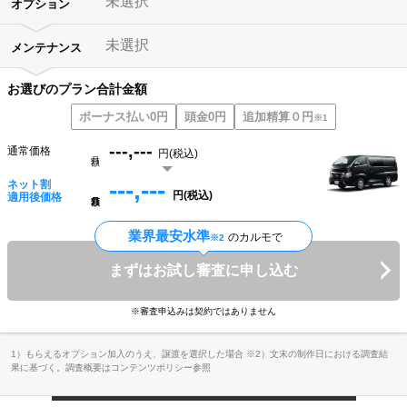
未選択
オプション
未選択
メンテナンス
お選びのプラン合計金額
ボーナス払い0円
頭金0円
追加精算０円
※1
---,---
通常価格
円(税込)
月額
---,---
ネット割
円(税込)
月額
適用後価格
業界最安水準
のカルモで
※2
まずはお試し審査に申し込む
※審査申込みは契約ではありません
1）もらえるオプション加入のうえ、譲渡を選択した場合 ※2）文末の制作日における調査結
果に基づく。調査概要はコンテンツポリシー参照