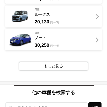
日産
ルークス
20,130
円〜/月
日産
ノート
30,250
円〜/月
もっと見る
他の車種を検索する