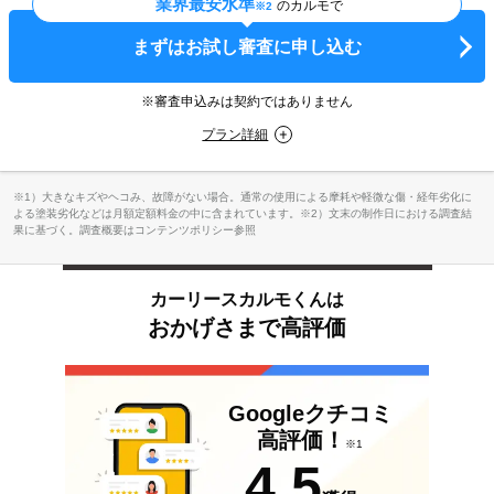
業界最安水準
のカルモで
※2
まずはお試し審査に申し込む
※審査申込みは契約ではありません
プラン詳細
※1）大きなキズやヘコみ、故障がない場合。通常の使用による摩耗や軽微な傷・経年劣化に
よる塗装劣化などは月額定額料金の中に含まれています。※2）文末の制作日における調査結
果に基づく。調査概要はコンテンツポリシー参照
カーリースカルモくんは
おかげさまで高評価
Googleクチコミ
高評価！
※1
4.5