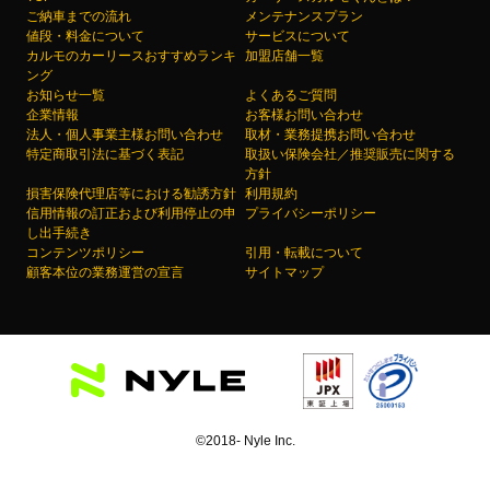
ご納車までの流れ
メンテナンスプラン
値段・料金について
サービスについて
カルモのカーリースおすすめランキ
加盟店舗一覧
ング
お知らせ一覧
よくあるご質問
企業情報
お客様お問い合わせ
法人・個人事業主様お問い合わせ
取材・業務提携お問い合わせ
特定商取引法に基づく表記
取扱い保険会社／推奨販売に関する
方針
損害保険代理店等における勧誘方針
利用規約
信用情報の訂正および利用停止の申
プライバシーポリシー
し出手続き
コンテンツポリシー
引用・転載について
顧客本位の業務運営の宣言
サイトマップ
©2018- Nyle Inc.