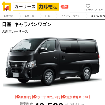
マイプラン
メニュー
新車TOP
新車一覧
日産
ミニバン・ワゴン
キャラバン
日産
キャラバンワゴン
の新車カーリース
頭金0円
ボーナス払い0円
追加精算０円
※1
最安料金
円（税込）〜