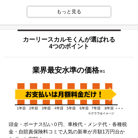
7年以上でご契約される場合、走行距離に制限はございませ
能性があります。
ん。
もっと見る
【パート・アルバイトでも審査に通りますか】
また、契約満了時に乗っていた車を追加料金無しでもらうこ
パート・アルバイト勤務の方でカーリースカルモくんをご利
とが可能になる「もらえるオプション」もご用意しており、
用されているお客様も多くいらっしゃいます。どうぞお気軽
カーリースでもマイカー感覚でご利用いただけます。
にお申込みください。
カーリースカルモくんが選ばれる
4つのポイント
詳しくは
こちら
をご覧ください。
業界最安水準の
価格
※1
頭金・ボーナス払い０円、車検代・メンテ代・各種税
金・自賠責保険料コミで人気の新車が月額1万円台か