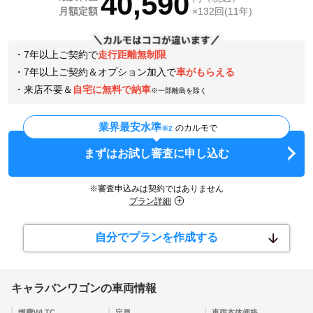
40,590
月額定額
×132回(11年)
・7年以上ご契約で
走行距離無制限
・7年以上ご契約＆オプション加入で
車がもらえる
・来店不要＆
自宅に無料で納車
※一部離島を除く
業界最安水準
のカルモで
※2
まずはお試し審査に申し込む
※審査申込みは契約ではありません
プラン詳細
自分でプランを作成する
キャラバンワゴン
の車両情報
燃費WLTC
定員
車両本体価格