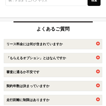
検索
よくあるご質問
リース料金には何が含まれていますか
車両代に加えて自動車税や重量税、自賠責保険などの法定費
「もらえるオプション」とはなんですか
用などがリース料金に含まれています。
加えて、車検点検費用もカバーする
メンテナンスプラン
もオ
契約期間満了時に追加精算ナシで乗っていた車両をもらえる
プションで追加出来ます。
審査に通るか不安です
オプションです。7年以上の新車カーリース契約でご加入い
自動車購入の際には自己負担になる部分が含まれているた
ただけます。
め、車に関する出費がフラットになり家計の管理がラクにな
【審査に通るか不安です】
もらえるオプションについて詳しくは
こちら
ります。
契約年数は決まっていますか
・できるだけ安い車種やプランで申し込むのがおすすめで
ぜひご検討くださいませ。
す。カーリースカルモくんでは、業界最安水準でお車を豊富
1年を最短とし、11年まで1年単位でお選びいただけます。
に揃えています。
走行距離に制限はありますか
・審査の基準が異なりますので、カーローンや他社のリース
審査に落ちた方でもカーリースカルモくんをご利用できる可