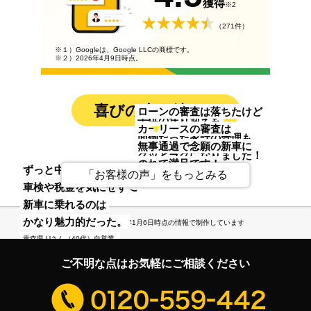
獲得
※2
（271件）
※１）Googleは、Google LLCの商標です。
※２）2026年4月9日時点。
喜びの声も続々！
ローンの審査は落ちたけど
子供の送り迎えも
カーリースの審査は
面倒だった家計の管理も
無事通過で念願の新車に
グッとラクになりました！
のれて満足です！
貯金がなくても
ずっと中古車だったから
東京都 Oさん（30代）主婦
「お客様の声」をもっとみる
神奈川県 Kさん（40代）バス運転手
乗りたいと思った新車に
車検や税金を気にせず
乗れるんだって
新車に乗れるのは
正直、驚きましたね。
かなり魅力的だった。
※この記事は2026年1月6日時点の情報で制作しています
埼玉県 Mさん（20代）大工
青森県 Uさん（40代）自営業
ご不明な点はお気軽にご相談ください