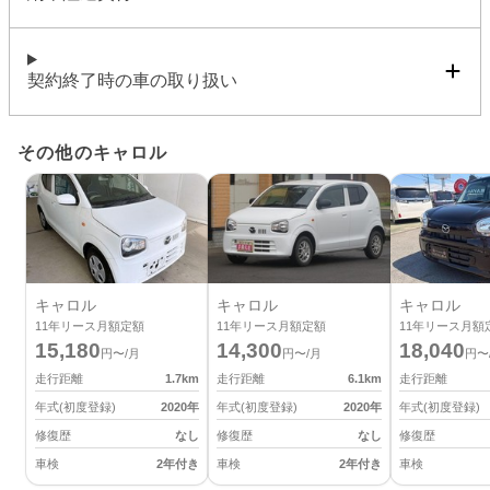
契約終了時の車の取り扱い
その他のキャロル
キャロル
キャロル
キャロル
11
年リース月額定額
11
年リース月額定額
11
年リース月額
15,180
14,300
18,040
円〜/月
円〜/月
円〜
走行距離
1.7
km
走行距離
6.1
km
走行距離
年式(初度登録)
2020
年
年式(初度登録)
2020
年
年式(初度登録)
修復歴
なし
修復歴
なし
修復歴
車検
2年付き
車検
2年付き
車検