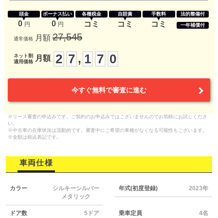
頭金
ボーナス払い
各種税金
自賠責
手数料
法的整備付
0
0
コミ
コミ
コミ
円
円
一年補償付
27,545
月額
通常価格
2
7
1
7
0
,
ネット割
月額
適用価格
今すぐ無料で審査に進む
※リース審査の申込みです。ご契約のお申込みではございませんのでお気軽にお試しくださ
い。
※中古車の在庫状況は流動的です。審査中にご希望の車種がなくなる可能性もございます。
※金額は税込表記です。
車両仕様
カラー
シルキーシルバー
年式(初度登録)
2023年
メタリック
ドア数
5ドア
乗車定員
4名