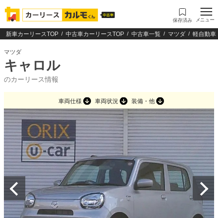
メニュー
保存済み
新車カーリースTOP
中古車カーリースTOP
中古車一覧
マツダ
軽自動車
マツダ
キャロル
のカーリース情報
車両仕様
車両状況
装備・他