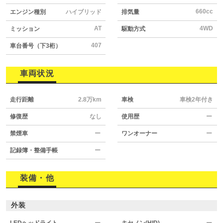
660cc
エンジン種別
ハイブリッド
排気量
AT
4WD
ミッション
駆動方式
407
車台番号（下3桁）
車両状況
走行距離
2.8万km
車検
車検2年付き
修復歴
なし
使用歴
ー
禁煙車
ー
ワンオーナー
ー
記録簿・整備手帳
ー
装備・他
外装
LEDヘッドライト
ー
キセノン(HID)
ー