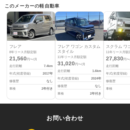
このメーカーの軽自動車
フレア
フレア ワゴン カスタム
スクラム ワ
スタイル
8
年リース月額定額
11
年リース月額
11
年リース月額定額
21,560
27,830
円〜/月
円〜
31,020
円〜/月
走行距離
7.4
km
走行距離
走行距離
1.6
km
年式(初度登録)
2017
年
年式(初度登録)
年式(初度登録)
2024
年
修復歴
なし
修復歴
修復歴
なし
車検
2年付き
車検
車検
2年付き
お問い合わせ