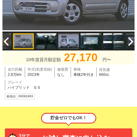
27,170
10年賃貸月額定額
円〜
走行距離
年式(初度登録)
修復歴
車検
排気量
2.8万km
2023年
なし
車検2年付き
660cc
グレード
ハイブリッド ＧＳ
00092483
車両ID
貯金ゼロでもOK！