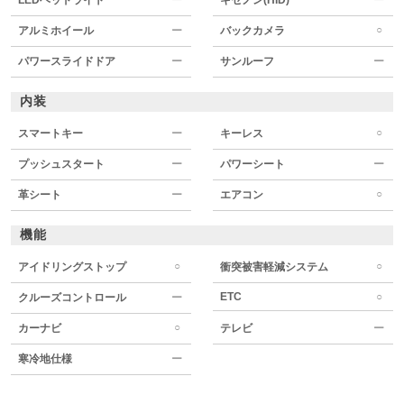
○
アルミホイール
ー
バックカメラ
パワースライドドア
ー
サンルーフ
ー
内装
○
スマートキー
ー
キーレス
プッシュスタート
ー
パワーシート
ー
○
革シート
ー
エアコン
機能
○
○
アイドリングストップ
衝突被害軽減システム
ETC
○
クルーズコントロール
ー
○
カーナビ
テレビ
ー
寒冷地仕様
ー