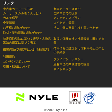
リンク
中古車カーリースTOP
新車カーリースTOP
カーリースカルモくんとは？
ご納車までの流れ
カルモ保証
メンテナンスプラン
企業情報
よくあるご質問
お客様お問い合わせ
法人・個人事業主様お問い合わせ
取材・業務提携お問い合わせ
特定商取引法に基づく表記・古物営
取扱い保険会社／推奨販売に関する方
業法の規定に基づく表示
針
信用情報の訂正および利用停止の申し
損害保険代理店等における勧誘方針
出手続き
利用規約
プライバシーポリシー
コンテンツポリシー
顧客本位の業務運営の宣言
引用・転載について
サイトマップ
© 2018- Nyle Inc.