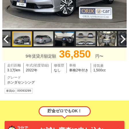
36,850
9年賃貸月額定額
円〜
走行距離
年式(初度登録)
修復歴
車検
排気量
3.1万km
2022年
なし
車検2年付き
1,500cc
グレード
ホンダセンシング
00093299
車両ID
貯金ゼロでもOK！