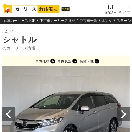
メニュー
保存済み
新車カーリースTOP
中古車カーリースTOP
中古車一覧
ホンダ
ステーシ
ホンダ
シャトル
のカーリース情報
車両仕様
車両状況
装備・他