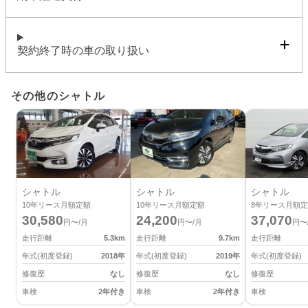
契約終了時の車の取り扱い
その他のシャトル
シャトル
シャトル
シャトル
10
年リース月額定額
10
年リース月額定額
8
年リース月額定
30,580
24,200
37,070
円〜/月
円〜/月
円〜
走行距離
5.3
km
走行距離
9.7
km
走行距離
年式(初度登録)
2018
年
年式(初度登録)
2019
年
年式(初度登録)
修復歴
なし
修復歴
なし
修復歴
車検
2年付き
車検
2年付き
車検