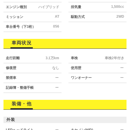
1,500cc
エンジン種別
ハイブリッド
排気量
AT
2WD
ミッション
駆動方式
056
車台番号（下3桁）
車両状況
走行距離
3.1万km
車検
車検2年付き
修復歴
なし
使用歴
ー
禁煙車
ー
ワンオーナー
ー
記録簿・整備手帳
ー
装備・他
外装
LEDヘッドライト
ー
キセノン(HID)
ー