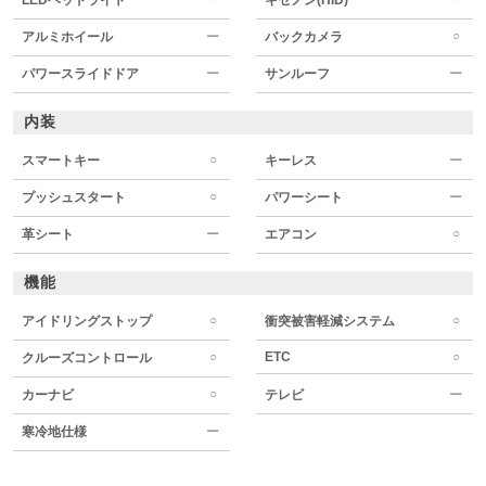
○
アルミホイール
ー
バックカメラ
パワースライドドア
ー
サンルーフ
ー
内装
○
スマートキー
キーレス
ー
○
プッシュスタート
パワーシート
ー
○
革シート
ー
エアコン
機能
○
○
アイドリングストップ
衝突被害軽減システム
○
ETC
○
クルーズコントロール
○
カーナビ
テレビ
ー
寒冷地仕様
ー