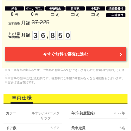
頭金
ボーナス払い
各種税金
自賠責
手数料
法的整備付
0
0
コミ
コミ
コミ
円
円
一年補償付
37,225
月額
通常価格
3
6
8
5
0
,
ネット割
月額
適用価格
今すぐ無料で審査に進む
※リース審査の申込みです。ご契約のお申込みではございませんのでお気軽にお試しくださ
い。
※中古車の在庫状況は流動的です。審査中にご希望の車種がなくなる可能性もございます。
※金額は税込表記です。
車両仕様
カラー
ルナシルバーメタ
年式(初度登録)
2022年
リック
ドア数
5ドア
乗車定員
5名