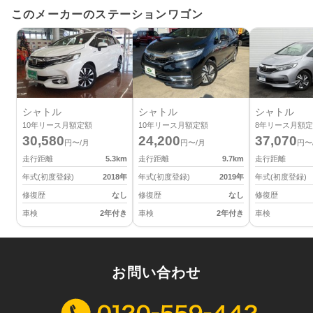
このメーカーのステーションワゴン
シャトル
シャトル
シャトル
10
年リース月額定額
10
年リース月額定額
8
年リース月額定
30,580
24,200
37,070
円〜/月
円〜/月
円〜
走行距離
5.3
km
走行距離
9.7
km
走行距離
年式(初度登録)
2018
年
年式(初度登録)
2019
年
年式(初度登録)
修復歴
なし
修復歴
なし
修復歴
車検
2年付き
車検
2年付き
車検
お問い合わせ