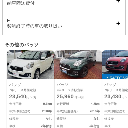
納車陸送費付
契約終了時の車の取り扱い
その他のパッソ
パッソ
パッソ
パッソ
7
年リース月額定額
7
年リース月額定額
7
年リース月額定
23,540
25,960
23,430
円〜/月
円〜/月
円〜
走行距離
9.1
km
走行距離
4.8
km
走行距離
年式(初度登録)
2016
年
年式(初度登録)
2016
年
年式(初度登録)
修復歴
なし
修復歴
なし
修復歴
車検
2年付き
車検
2年付き
車検