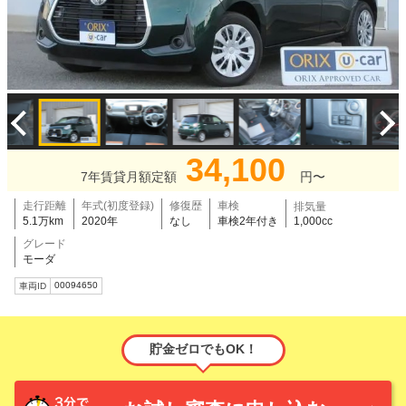
34,100
7年賃貸月額定額
円〜
走行距離
年式(初度登録)
修復歴
車検
排気量
5.1万km
2020年
なし
車検2年付き
1,000cc
グレード
モーダ
00094650
車両ID
貯金ゼロでもOK！