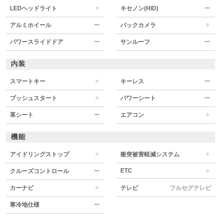
○
LEDヘッドライト
キセノン(HID)
ー
○
アルミホイール
ー
バックカメラ
パワースライドドア
ー
サンルーフ
ー
内装
○
スマートキー
キーレス
ー
○
プッシュスタート
パワーシート
ー
○
革シート
ー
エアコン
機能
○
○
アイドリングストップ
衝突被害軽減システム
ETC
○
クルーズコントロール
ー
○
カーナビ
テレビ
フルセグテレビ
寒冷地仕様
ー