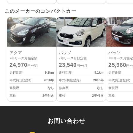
このメーカーのコンパクトカー
アクア
パッソ
パッソ
7
年リース月額定額
7
年リース月額定額
7
年リース月額定
24,970
23,540
25,960
円〜/月
円〜/月
円〜
走行距離
9.2
km
走行距離
9.1
km
走行距離
年式(初度登録)
2016
年
年式(初度登録)
2016
年
年式(初度登録)
修復歴
なし
修復歴
なし
修復歴
車検
2年付き
車検
2年付き
車検
お問い合わせ