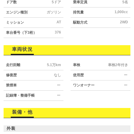
ドア数
5ドア
乗車定員
5名
1,000cc
エンジン種別
ガソリン
排気量
AT
2WD
ミッション
駆動方式
376
車台番号（下3桁）
車両状況
走行距離
5.1万km
車検
車検2年付き
修復歴
なし
使用歴
ー
禁煙車
ー
ワンオーナー
ー
記録簿・整備手帳
ー
装備・他
外装