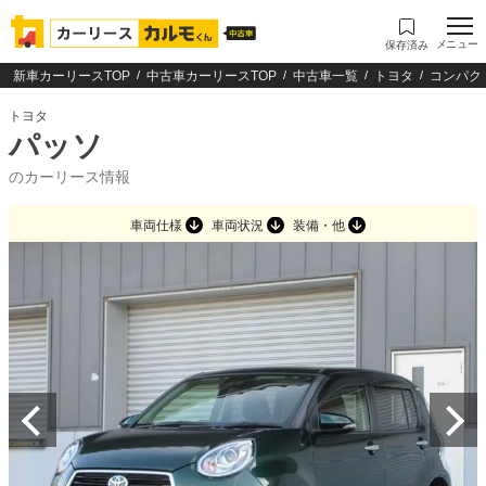
メニュー
保存済み
新車カーリースTOP
中古車カーリースTOP
中古車一覧
トヨタ
コンパク
トヨタ
パッソ
のカーリース情報
車両仕様
車両状況
装備・他