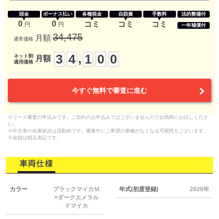
頭金
ボーナス払い
各種税金
自賠責
手数料
法的整備付
0
0
コミ
コミ
コミ
円
円
一年補償付
34,475
月額
通常価格
3
4
1
0
0
,
ネット割
月額
適用価格
今すぐ無料で審査に進む
※リース審査の申込みです。ご契約のお申込みではございませんのでお気軽にお試しくださ
い。
※中古車の在庫状況は流動的です。審査中にご希望の車種がなくなる可能性もございます。
※金額は税込表記です。
車両仕様
カラー
ブラックマイカＭ
年式(初度登録)
2020年
×ダークエメラル
ドマイカ