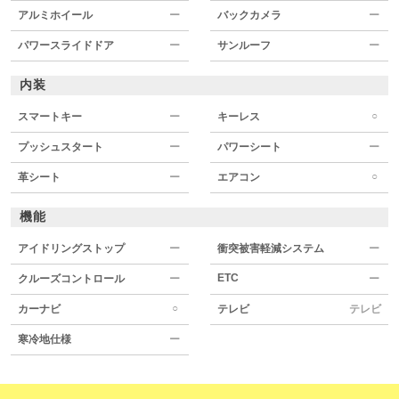
アルミホイール
ー
バックカメラ
ー
パワースライドドア
ー
サンルーフ
ー
内装
○
スマートキー
ー
キーレス
プッシュスタート
ー
パワーシート
ー
○
革シート
ー
エアコン
機能
アイドリングストップ
ー
衝突被害軽減システム
ー
ETC
クルーズコントロール
ー
ー
○
カーナビ
テレビ
テレビ
寒冷地仕様
ー