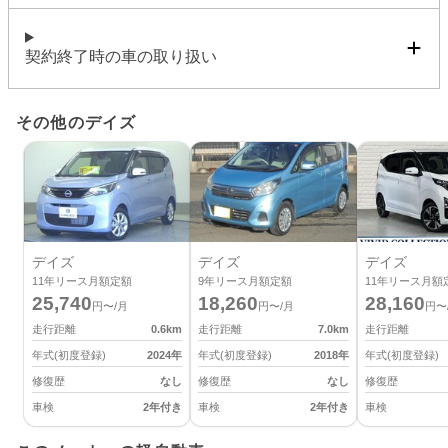
契約終了時の車の取り扱い
その他のデイズ
デイズ
デイズ
デイズ
11
年リース月額定額
9
年リース月額定額
11
年リース月額
25,740
18,260
28,160
円〜/月
円〜/月
円〜
走行距離
0.6
km
走行距離
7.0
km
走行距離
年式(初度登録)
2024
年
年式(初度登録)
2018
年
年式(初度登録)
修復歴
なし
修復歴
なし
修復歴
車検
2年付き
車検
2年付き
車検