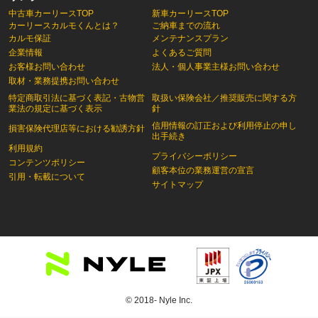
中古車カーリースTOP
新車カーリースTOP
カーリースカルモくんとは？
ご納車までの流れ
カルモ保証
メンテナンスプラン
企業情報
よくあるご質問
お客様お問い合わせ
法人・個人事業主様お問い合わせ
取材・業務提携お問い合わせ
特定商取引法に基づく表記・古物営
取扱い保険会社／推奨販売に関する方
業法の規定に基づく表示
針
信用情報の訂正および利用停止の申し
損害保険代理店等における勧誘方針
出手続き
利用規約
プライバシーポリシー
コンテンツポリシー
顧客本位の業務運営の宣言
引用・転載について
サイトマップ
© 2018- Nyle Inc.