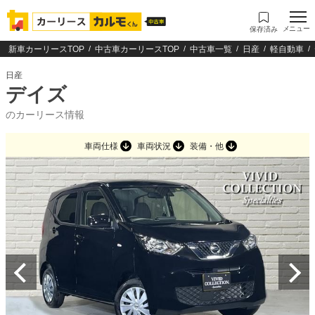
メニュー
保存済み
新車カーリースTOP
中古車カーリースTOP
中古車一覧
日産
軽自動車
日産
デイズ
のカーリース情報
車両仕様
車両状況
装備・他