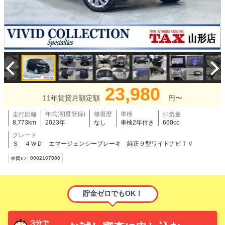
23,980
11年賃貸月額定額
円〜
年式(初度登録)
修復歴
車検
走行距離
排気量
8,773km
2023年
なし
車検2年付き
660cc
グレード
Ｓ ４ＷＤ エマージェンシーブレーキ 純正９型ワイドナビＴＶ
0002107080
車両ID
貯金ゼロでもOK！