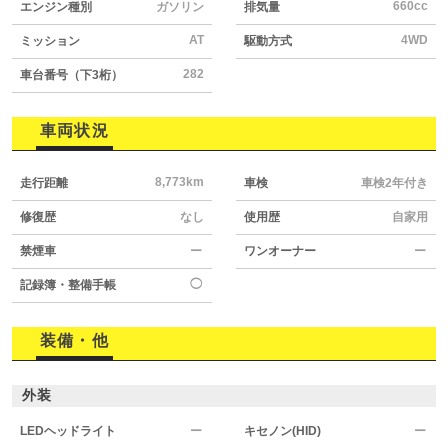
660cc
エンジン種別
ガソリン
排気量
AT
4WD
ミッション
駆動方式
282
車台番号（下3桁）
車両状況
8,773km
走行距離
車検
車検2年付き
修復歴
なし
使用歴
自家用
禁煙車
ー
ワンオーナー
ー
◯
記録簿・整備手帳
装備・他
外装
LEDヘッドライト
ー
キセノン(HID)
ー