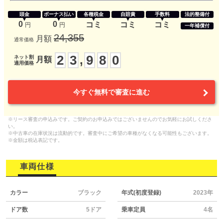
頭金
ボーナス払い
各種税金
自賠責
手数料
法的整備付
0
0
コミ
コミ
コミ
円
円
一年補償付
24,355
月額
通常価格
2
3
9
8
0
,
ネット割
月額
適用価格
今すぐ無料で審査に進む
※リース審査の申込みです。ご契約のお申込みではございませんのでお気軽にお試しくださ
い。
※中古車の在庫状況は流動的です。審査中にご希望の車種がなくなる可能性もございます。
※金額は税込表記です。
車両仕様
カラー
ブラック
年式(初度登録)
2023年
ドア数
5ドア
乗車定員
4名