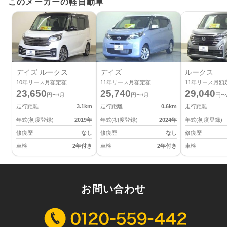
このメーカーの軽自動車
デイズ ルークス
デイズ
ルークス
10
年リース月額定額
11
年リース月額定額
11
年リース月額
23,650
25,740
29,040
円〜/月
円〜/月
円〜
走行距離
3.1
km
走行距離
0.6
km
走行距離
年式(初度登録)
2019
年
年式(初度登録)
2024
年
年式(初度登録)
修復歴
なし
修復歴
なし
修復歴
車検
2年付き
車検
2年付き
車検
お問い合わせ