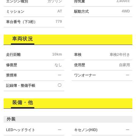
3,400cc
エンジン種別
ガソリン
排気量
AT
4WD
ミッション
駆動方式
779
車台番号（下3桁）
車両状況
10km
走行距離
車検
車検2年付き
修復歴
なし
使用歴
自家用
禁煙車
ー
ワンオーナー
ー
◯
記録簿・整備手帳
装備・他
外装
LEDヘッドライト
ー
キセノン(HID)
ー