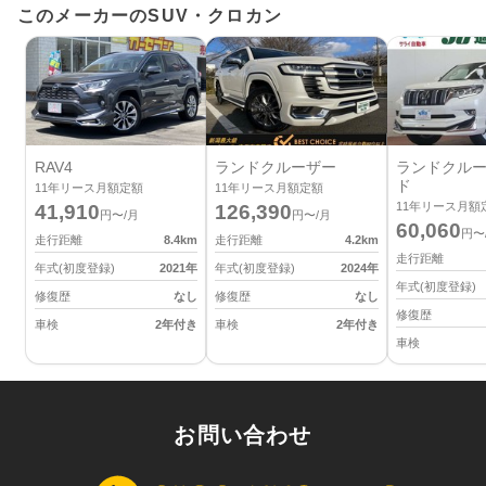
このメーカーのSUV・クロカン
RAV4
ランドクルーザー
ランドクルー
ド
11
年リース月額定額
11
年リース月額定額
11
年リース月額
41,910
126,390
円〜/月
円〜/月
60,060
円〜
走行距離
8.4
km
走行距離
4.2
km
走行距離
年式(初度登録)
2021
年
年式(初度登録)
2024
年
年式(初度登録)
修復歴
なし
修復歴
なし
修復歴
車検
2年付き
車検
2年付き
車検
お問い合わせ