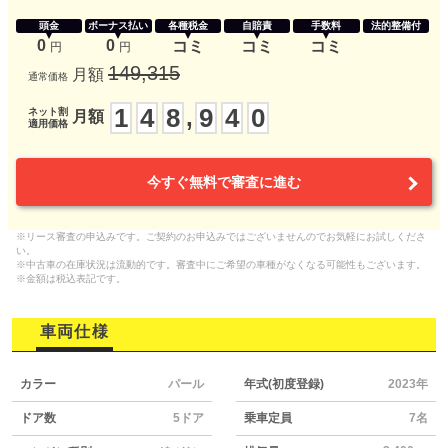
頭金
ボーナス払い
各種税金
自賠責
手数料
法的整備付
0
0
コミ
コミ
コミ
円
円
149,315
月額
通常価格
1
4
8
9
4
0
,
ネット割
月額
適用価格
今すぐ無料で審査に進む
※リース審査の申込みです。ご契約のお申込みではございませんのでお気軽にお試しくださ
い。
※中古車の在庫状況は流動的です。審査中にご希望の車種がなくなる可能性もございます。
※金額は税込表記です。
車両仕様
カラー
パール
年式(初度登録)
2023年
ドア数
5ドア
乗車定員
7名