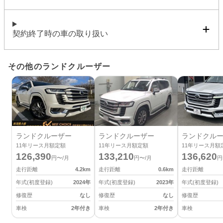
契約終了時の車の取り扱い
その他のランドクルーザー
ランドクルーザー
ランドクルーザー
ランドクル
11
年リース月額定額
11
年リース月額定額
11
年リース月額
126,390
133,210
136,620
円〜/月
円〜/月
円
走行距離
4.2
km
走行距離
0.6
km
走行距離
年式(初度登録)
2024
年
年式(初度登録)
2023
年
年式(初度登録)
修復歴
なし
修復歴
なし
修復歴
車検
2年付き
車検
2年付き
車検