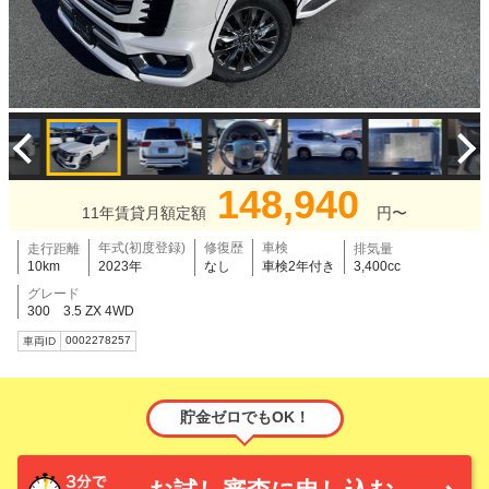
148,940
11年賃貸月額定額
円〜
年式(初度登録)
修復歴
車検
走行距離
排気量
10km
2023年
なし
車検2年付き
3,400cc
グレード
300 3.5 ZX 4WD
0002278257
車両ID
貯金ゼロでもOK！