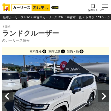
メニュー
保存済み
新車カーリースTOP
中古車カーリースTOP
中古車一覧
トヨタ
SUV・
トヨタ
ランドクルーザー
のカーリース情報
車両仕様
車両状況
装備・他