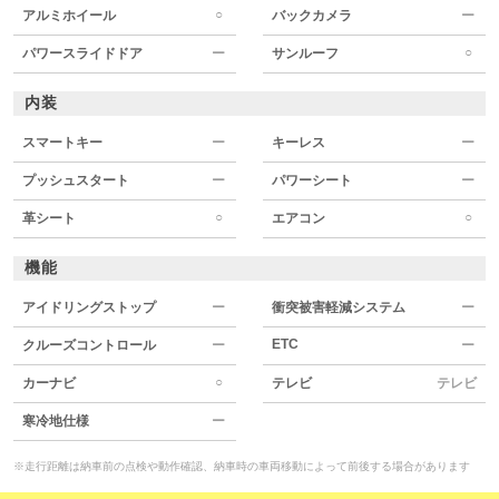
○
アルミホイール
バックカメラ
ー
○
パワースライドドア
ー
サンルーフ
内装
スマートキー
ー
キーレス
ー
プッシュスタート
ー
パワーシート
ー
○
○
革シート
エアコン
機能
アイドリングストップ
ー
衝突被害軽減システム
ー
ETC
クルーズコントロール
ー
ー
○
カーナビ
テレビ
テレビ
寒冷地仕様
ー
※走行距離は納車前の点検や動作確認、納車時の車両移動によって前後する場合があります