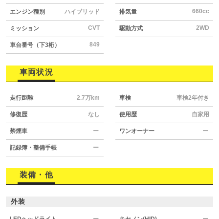
660cc
エンジン種別
ハイブリッド
排気量
CVT
2WD
ミッション
駆動方式
849
車台番号（下3桁）
車両状況
走行距離
2.7万km
車検
車検2年付き
修復歴
なし
使用歴
自家用
禁煙車
ー
ワンオーナー
ー
記録簿・整備手帳
ー
装備・他
外装
LEDヘッドライト
ー
キセノン(HID)
ー