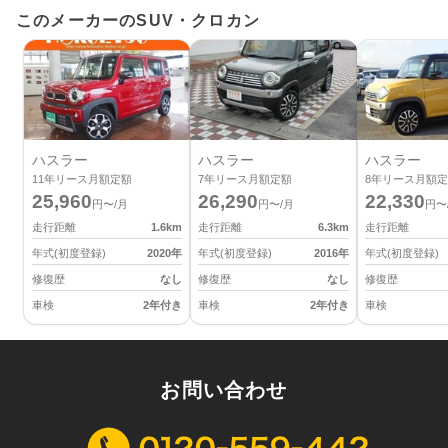
このメーカーのSUV・クロカン
ハスラー
ハスラー
ハスラー
11
年リース月額定額
7
年リース月額定額
8
年リース月額定
25,960
26,290
22,330
円〜/月
円〜/月
円〜
走行距離
1.6
km
走行距離
6.3
km
走行距離
年式(初度登録)
2020
年
年式(初度登録)
2016
年
年式(初度登録)
修復歴
なし
修復歴
なし
修復歴
車検
2年付き
車検
2年付き
車検
お問い合わせ