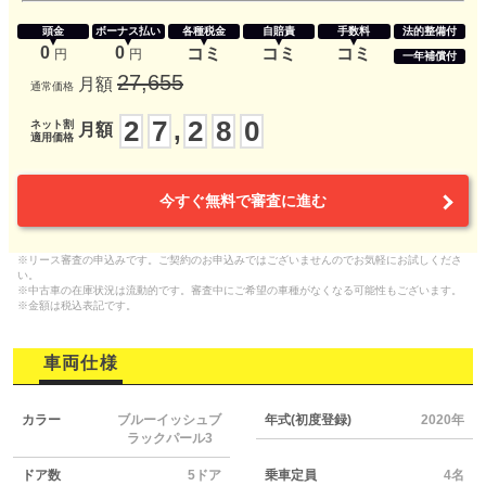
頭金
ボーナス払い
各種税金
自賠責
手数料
法的整備付
0
0
コミ
コミ
コミ
円
円
一年補償付
27,655
月額
通常価格
2
7
2
8
0
,
ネット割
月額
適用価格
今すぐ無料で審査に進む
※リース審査の申込みです。ご契約のお申込みではございませんのでお気軽にお試しくださ
い。
※中古車の在庫状況は流動的です。審査中にご希望の車種がなくなる可能性もございます。
※金額は税込表記です。
車両仕様
カラー
ブルーイッシュブ
年式(初度登録)
2020年
ラックパール3
ドア数
5ドア
乗車定員
4名