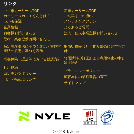
リンク
中古車カーリースTOP
新車カーリースTOP
カーリースカルモくんとは？
ご納車までの流れ
カルモ保証
メンテナンスプラン
企業情報
よくあるご質問
お客様お問い合わせ
法人・個人事業主様お問い合わせ
取材・業務提携お問い合わせ
特定商取引法に基づく表記・古物営
取扱い保険会社／推奨販売に関する方
業法の規定に基づく表示
針
信用情報の訂正および利用停止の申し
損害保険代理店等における勧誘方針
出手続き
利用規約
プライバシーポリシー
コンテンツポリシー
顧客本位の業務運営の宣言
引用・転載について
サイトマップ
© 2018- Nyle Inc.