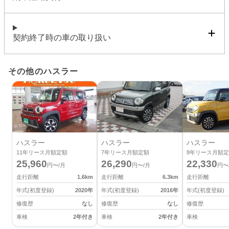
契約終了時の車の取り扱い
その他のハスラー
ハスラー
ハスラー
ハスラー
11
年リース月額定額
7
年リース月額定額
8
年リース月額定
25,960
26,290
22,330
円〜/月
円〜/月
円〜
走行距離
1.6
km
走行距離
6.3
km
走行距離
年式(初度登録)
2020
年
年式(初度登録)
2016
年
年式(初度登録)
修復歴
なし
修復歴
なし
修復歴
車検
2年付き
車検
2年付き
車検