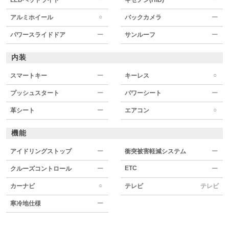
○
アルミホイール
バックカメラ
ー
パワースライドドア
ー
サンルーフ
ー
内装
○
スマートキー
ー
キーレス
プッシュスタート
ー
パワーシート
ー
○
革シート
ー
エアコン
機能
アイドリングストップ
ー
衝突被害軽減システム
ー
ETC
クルーズコントロール
ー
ー
○
カーナビ
テレビ
テレビ
寒冷地仕様
ー