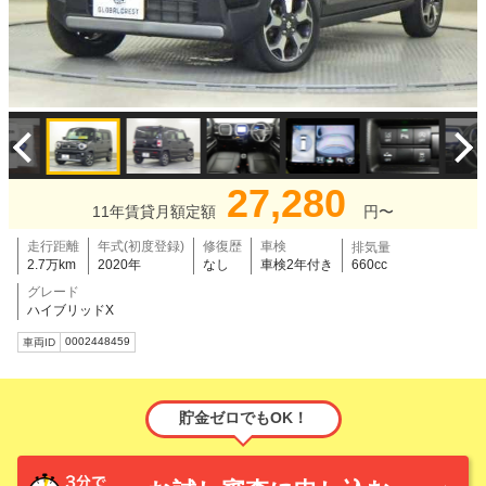
27,280
11年賃貸月額定額
円〜
走行距離
年式(初度登録)
修復歴
車検
排気量
2.7万km
2020年
なし
車検2年付き
660cc
グレード
ハイブリッドX
0002448459
車両ID
貯金ゼロでもOK！