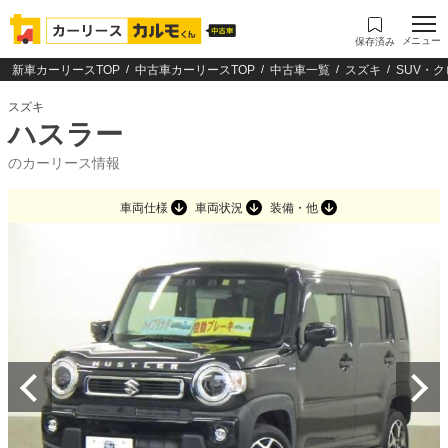
メニュー
保存済み
新車カーリースTOP
中古車カーリースTOP
中古車一覧
スズキ
SUV・
スズキ
ハスラー
のカーリース情報
車両仕様
車両状況
装備・他