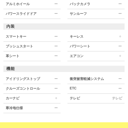
アルミホイール
ー
バックカメラ
ー
パワースライドドア
ー
サンルーフ
ー
内装
○
スマートキー
ー
キーレス
プッシュスタート
ー
パワーシート
ー
○
革シート
ー
エアコン
機能
アイドリングストップ
ー
衝突被害軽減システム
ー
ETC
クルーズコントロール
ー
ー
○
カーナビ
テレビ
テレビ
寒冷地仕様
ー