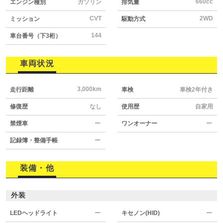
660cc
エンジン種別
ガソリン
排気量
CVT
2WD
ミッション
駆動方式
144
車台番号（下3桁）
車両状況
3,000km
走行距離
車検
車検2年付き
修復歴
なし
使用歴
自家用
禁煙車
ー
ワンオーナー
ー
記録簿・整備手帳
ー
装備・他
外装
LEDヘッドライト
ー
キセノン(HID)
ー