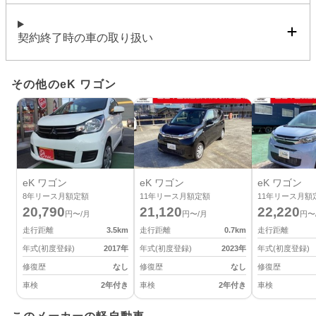
契約終了時の車の取り扱い
その他のeK ワゴン
eK ワゴン
eK ワゴン
eK ワゴン
8
年リース月額定額
11
年リース月額定額
11
年リース月額
20,790
21,120
22,220
円〜/月
円〜/月
円〜
走行距離
3.5
km
走行距離
0.7
km
走行距離
年式(初度登録)
2017
年
年式(初度登録)
2023
年
年式(初度登録)
修復歴
なし
修復歴
なし
修復歴
車検
2年付き
車検
2年付き
車検