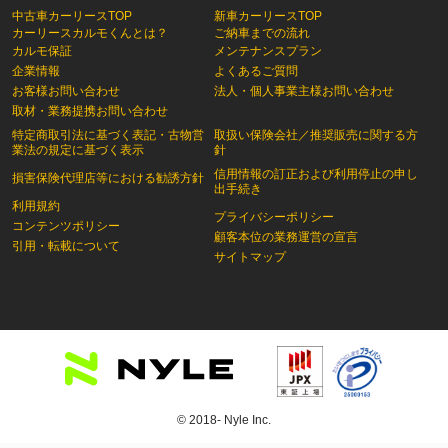
中古車カーリースTOP
新車カーリースTOP
カーリースカルモくんとは？
ご納車までの流れ
カルモ保証
メンテナンスプラン
企業情報
よくあるご質問
お客様お問い合わせ
法人・個人事業主様お問い合わせ
取材・業務提携お問い合わせ
特定商取引法に基づく表記・古物営
取扱い保険会社／推奨販売に関する方
業法の規定に基づく表示
針
信用情報の訂正および利用停止の申し
損害保険代理店等における勧誘方針
出手続き
利用規約
プライバシーポリシー
コンテンツポリシー
顧客本位の業務運営の宣言
引用・転載について
サイトマップ
© 2018- Nyle Inc.