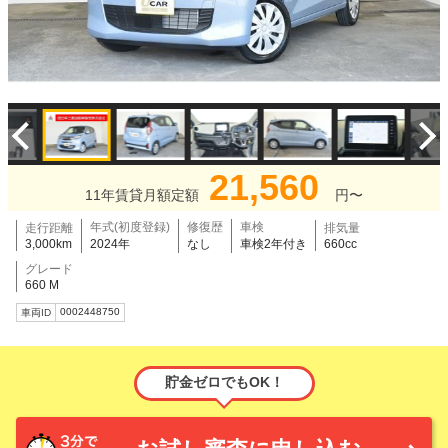
21,560
11年賃貸月額定額
円〜
年式(初度登録)
修復歴
車検
走行距離
排気量
3,000km
2024年
なし
車検2年付き
660cc
グレード
660 M
0002448750
車両ID
貯金ゼロでもOK！