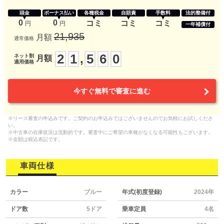
頭金
ボーナス払い
各種税金
自賠責
手数料
法的整備付
0
0
コミ
コミ
コミ
円
円
一年補償付
21,935
月額
通常価格
2
1
5
6
0
,
ネット割
月額
適用価格
今すぐ無料で審査に進む
※リース審査の申込みです。ご契約のお申込みではございませんのでお気軽にお試しくださ
い。
※中古車の在庫状況は流動的です。審査中にご希望の車種がなくなる可能性もございます。
※金額は税込表記です。
車両仕様
カラー
ブルー
年式(初度登録)
2024年
ドア数
5ドア
乗車定員
4名