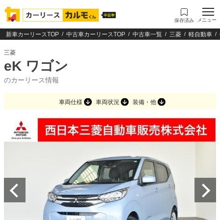
メニュー
保存済み
新車カーリースTOP
中古車カーリースTOP
中古車一覧
三菱
軽自動車
三菱
eK ワゴン
のカーリース情報
車両仕様
車両状況
装備・他