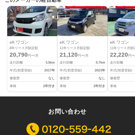
このメーカーの軽自動車
eK ワゴン
eK ワゴン
eK ワゴン
8
年リース月額定額
11
年リース月額定額
11
年リース月額
20,790
21,120
22,220
円〜/月
円〜/月
円〜
走行距離
3.5
km
走行距離
0.7
km
走行距離
年式(初度登録)
2017
年
年式(初度登録)
2023
年
年式(初度登録)
修復歴
なし
修復歴
なし
修復歴
車検
2年付き
車検
2年付き
車検
お問い合わせ