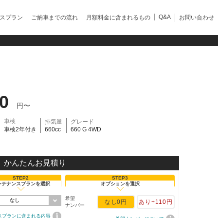
Q&A
スプラン
ご納車までの流れ
月額料金に含まれるもの
お問い合わせ
10
円〜
車検
排気量
グレード
車検2年付き
660cc
660 G 4WD
かんたんお見積り
STEP2
STEP3
ンテナンスプランを選択
オプションを選択
希望
なし
なし
0円
あり
+110円
ナンバー
スプランに含まれる内容