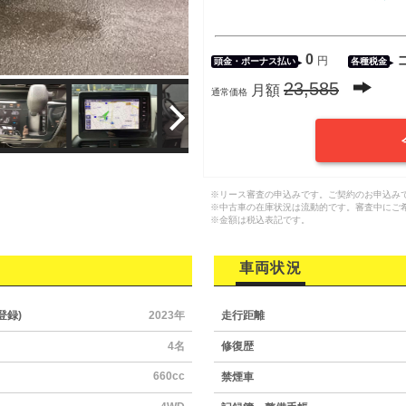
0
円
頭金・
ボーナス払い
各種税金
23,585
月額
通常価格
※リース審査の申込みです。ご契約のお申込み
※中古車の在庫状況は流動的です。審査中にご
※金額は税込表記です。
車両状況
登録)
2023年
走行距離
4名
修復歴
660cc
禁煙車