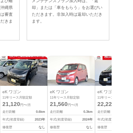
および離
メンテナンスプラン加入時は、「返
。沖縄県
却」または「車をもらう」をお選びい
費は審査
ただきます。非加入時は返却いただき
ただきま
ます。
eK ワゴン
eK ワゴン
eK ワゴン
11
年リース月額定額
11
年リース月額定額
11
年リース月額定額
21,120
21,560
22,220
円〜/月
円〜/月
円〜/月
走行距離
0.6
km
走行距離
0.3
km
走行距離
0
年式(初度登録)
2023
年
年式(初度登録)
2024
年
年式(初度登録)
2
修復歴
なし
修復歴
なし
修復歴