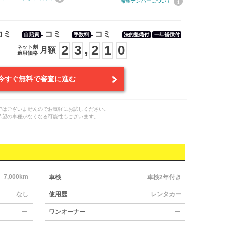
希望ナンバーについて
コミ
コミ
コミ
自賠責
手数料
法的整備付
一年補償付
2
3
2
1
0
,
ネット割
月額
適用価格
今すぐ無料で審査に進む
ではございませんのでお気軽にお試しください。
希望の車種がなくなる可能性もございます。
7,000km
車検
車検2年付き
なし
使用歴
レンタカー
ー
ワンオーナー
ー