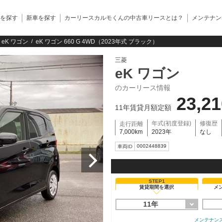
を探す
新車を探す
カーリースカルモくんの中古車リースとは？
メンテナン
eK ワゴン
eK ワゴン 660 G 4WD（2023年式 ブラック）
三菱
eK ワゴン
のカーリース情報
23,2
11年賃貸月額定額
年式(初度登録)
修復歴
走行距離
7,000km
2023年
なし
0002448839
車両ID
STEP1
賃貸期間を選択
メ
11年
メンテナン