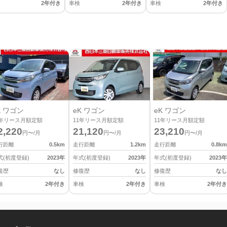
2年付き
車検
2年付き
車検
2年付き
K ワゴン
eK ワゴン
eK ワゴン
年リース月額定額
11
年リース月額定額
11
年リース月額定額
2,220
21,120
23,210
円〜/月
円〜/月
円〜/月
行距離
0.5
km
走行距離
1.2
km
走行距離
0.8
km
式(初度登録)
2023
年
年式(初度登録)
2023
年
年式(初度登録)
2023
年
復歴
なし
修復歴
なし
修復歴
なし
検
2年付き
車検
2年付き
車検
2年付き