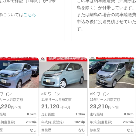
は
カルモ保証（1年間）
が付帯
この車は納車陸送費（沖縄県
。
島を除く）が付帯しています
容については
こちら
または離島の場合の納車陸送
申込み後に別途見積させてい
す。
 ワゴン
eK ワゴン
eK ワゴン
リース月額定額
11
年リース月額定額
11
年リース月額定額
,220
21,120
23,210
円〜/月
円〜/月
円〜/月
距離
0.5
km
走行距離
1.2
km
走行距離
0.8
km
(初度登録)
2023
年
年式(初度登録)
2023
年
年式(初度登録)
2023
年
歴
なし
修復歴
なし
修復歴
なし