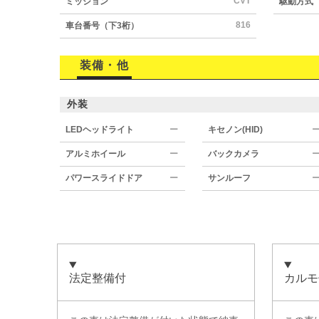
CVT
ミッション
駆動方式
816
車台番号（下3桁）
装備・他
外装
LEDヘッドライト
ー
キセノン(HID)
アルミホイール
ー
バックカメラ
パワースライドドア
ー
サンルーフ
法定整備付
カルモ