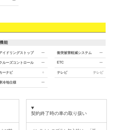
ー
機能
アイドリングストップ
ー
衝突被害軽減システム
ー
ETC
クルーズコントロール
ー
ー
○
カーナビ
テレビ
テレビ
寒冷地仕様
ー
契約終了時の車の取り扱い