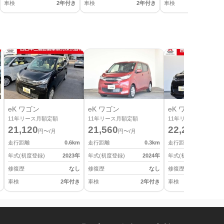
車検
2年付き
車検
2年付き
車検
2
eK ワゴン
eK ワゴン
eK ワゴン
11
年リース月額定額
11
年リース月額定額
11
年リース月額定額
21,120
21,560
22,220
円〜/月
円〜/月
円〜/月
走行距離
0.6
km
走行距離
0.3
km
走行距離
年式(初度登録)
2023
年
年式(初度登録)
2024
年
年式(初度登録)
修復歴
なし
修復歴
なし
修復歴
車検
2年付き
車検
2年付き
車検