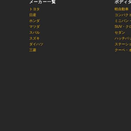
メーカー一覧
ボディ
トヨタ
軽自動車
日産
コンパク
ホンダ
ミニバン
マツダ
SUV・ク
スバル
セダン
スズキ
ハッチバ
ダイハツ
ステーシ
三菱
クーペ・