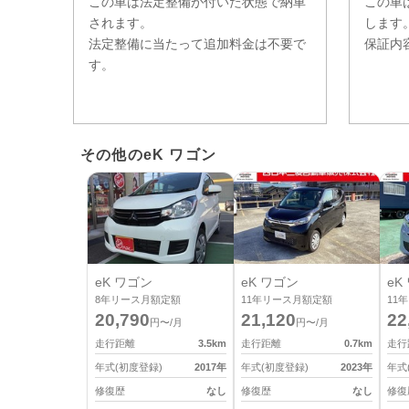
この車は法定整備が付いた状態で納車
この車
されます。
します
法定整備に当たって追加料金は不要で
保証内
す。
その他のeK ワゴン
eK ワゴン
eK ワゴン
eK
8
年リース月額定額
11
年リース月額定額
11
年
20,790
21,120
22
円〜/月
円〜/月
走行距離
3.5
km
走行距離
0.7
km
走行
年式(初度登録)
2017
年
年式(初度登録)
2023
年
年式
修復歴
なし
修復歴
なし
修復