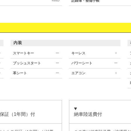
4WD
記録簿・整備手帳
内装
○
ー
スマートキー
ー
キーレス
ー
プッシュスタート
ー
パワーシート
ー
○
ー
革シート
ー
エアコン
保証（1年間）付
納車陸送費付