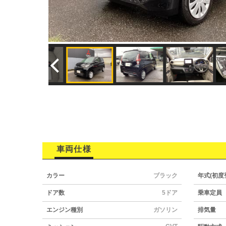
車両仕様
カラー
ブラック
年式(初度
ドア数
5ドア
乗車定員
エンジン種別
ガソリン
排気量