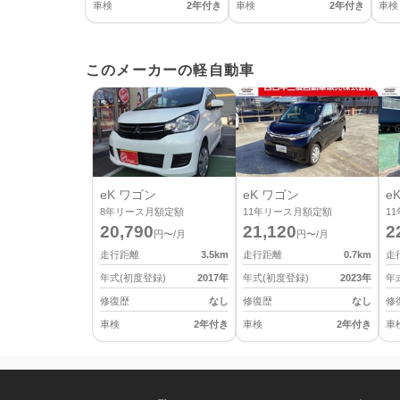
車検
2年付き
車検
2年付き
車検
このメーカーの軽自動車
eK ワゴン
eK ワゴン
e
8
年リース月額定額
11
年リース月額定額
11
20,790
21,120
2
円〜/月
円〜/月
走行距離
3.5
km
走行距離
0.7
km
走
年式(初度登録)
2017
年
年式(初度登録)
2023
年
年
修復歴
なし
修復歴
なし
修
車検
2年付き
車検
2年付き
車