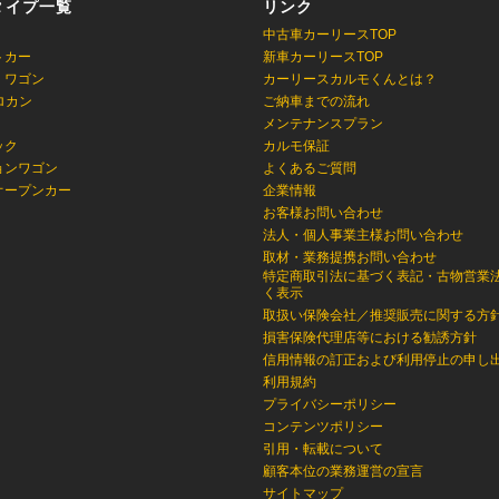
タイプ一覧
リンク
中古車カーリースTOP
トカー
新車カーリースTOP
・ワゴン
カーリースカルモくんとは？
ロカン
ご納車までの流れ
メンテナンスプラン
ック
カルモ保証
ョンワゴン
よくあるご質問
オープンカー
企業情報
お客様お問い合わせ
法人・個人事業主様お問い合わせ
取材・業務提携お問い合わせ
特定商取引法に基づく表記・古物営業
く表示
取扱い保険会社／推奨販売に関する方
損害保険代理店等における勧誘方針
信用情報の訂正および利用停止の申し
利用規約
プライバシーポリシー
コンテンツポリシー
引用・転載について
顧客本位の業務運営の宣言
サイトマップ