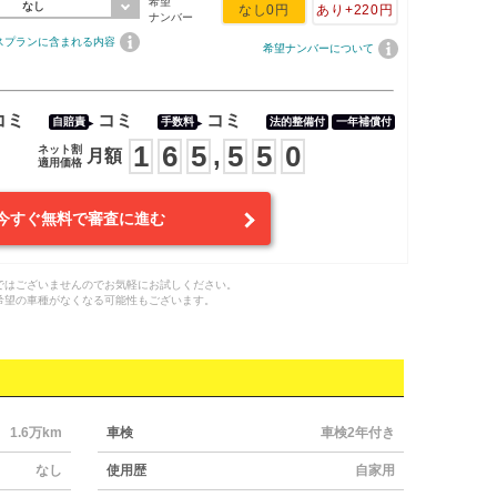
希望
なし
なし
0円
あり
+220円
ナンバー
スプランに含まれる内容
希望ナンバーについて
コミ
コミ
コミ
自賠責
手数料
法的整備付
一年補償付
1
6
5
5
5
0
,
ネット割
月額
適用価格
今すぐ無料で審査に進む
ではございませんのでお気軽にお試しください。
希望の車種がなくなる可能性もございます。
1.6万km
車検
車検2年付き
なし
使用歴
自家用