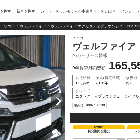
を探す
新車を探す
カーリースカルモくんの中古車リースとは？
メンテナン
・ワゴン
ヴェルファイア
ヴェルファイア エグゼクティブラウンジＺ ロイヤル
トヨタ
ヴェルファイア
のカーリース情報
165,5
9年賃貸月額定額
走行距離
年式(初度登録)
修復歴
1.6万km
2018年
なし
グレード
エグゼクティブラウンジＺ ロイヤル
0002480338
車両ID
STEP1
賃貸期間を選択
メ