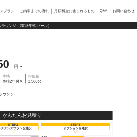
Q&A
スプラン
ご納車までの流れ
月額料金に含まれるもの
お問い合わせ
ラウンジ（2018年式 パール）
50
円〜
車検
排気量
車検2年付き
2,500cc
ラウンジ
かんたんお見積り
STEP2
STEP3
ンテナンスプランを選択
オプションを選択