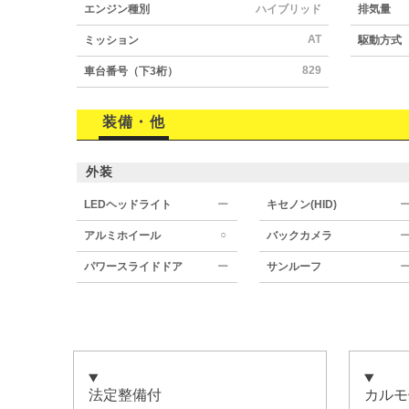
エンジン種別
ハイブリッド
排気量
AT
ミッション
駆動方式
829
車台番号（下3桁）
装備・他
外装
LEDヘッドライト
ー
キセノン(HID)
○
アルミホイール
バックカメラ
パワースライドドア
ー
サンルーフ
法定整備付
カルモ