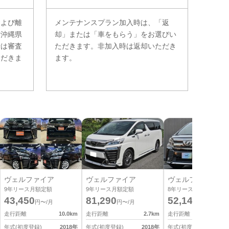
および離
メンテナンスプラン加入時は、「返
。沖縄県
却」または「車をもらう」をお選びい
費は審査
ただきます。非加入時は返却いただき
ただきま
ます。
ヴェルファイア
ヴェルファイア
ヴェルファイア
9
年リース月額定額
9
年リース月額定額
8
年リース月額定額
43,450
81,290
52,140
円〜/月
円〜/月
円〜/月
走行距離
10.0
km
走行距離
2.7
km
走行距離
7
年式(初度登録)
2018
年
年式(初度登録)
2018
年
年式(初度登録)
2