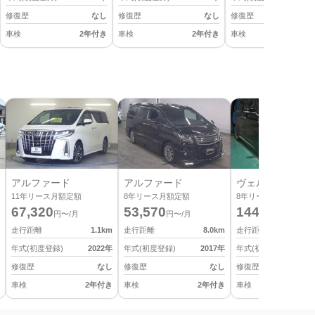
修復歴
なし
修復歴
なし
修復歴
車検
2年付き
車検
2年付き
車検
2
アルファード
アルファード
ヴェルファイア
11
年リース月額定額
8
年リース月額定額
8
年リース月額定額
67,320
53,570
144,430
円〜/月
円〜/月
円〜/月
走行距離
1.1
km
走行距離
8.0
km
走行距離
年式(初度登録)
2022
年
年式(初度登録)
2017
年
年式(初度登録)
修復歴
なし
修復歴
なし
修復歴
車検
2年付き
車検
2年付き
車検