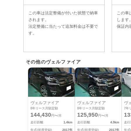
この車は法定整備が付いた状態で納車
この車
されます。
します
法定整備に当たって追加料金は不要で
保証内
す。
その他のヴェルファイア
ヴェルファイア
ヴェルファイア
ヴ
8
年リース月額定額
8
年リース月額定額
7
年
144,430
125,950
13
円〜/月
円〜/月
走行距離
1.4
km
走行距離
4.9
km
走行
年式(初度登録)
2017
年
年式(初度登録)
2017
年
年式