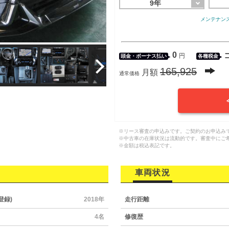
9年
メンテナン
0
円
頭金・
ボーナス払い
各種税金
165,925
月額
通常価格
※リース審査の申込みです。ご契約のお申込み
※中古車の在庫状況は流動的です。審査中にご
※金額は税込表記です。
車両状況
登録)
2018年
走行距離
4名
修復歴