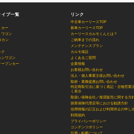
タイプ一覧
リンク
中古車カーリースTOP
トカー
新車カーリースTOP
・ワゴン
カーリースカルモくんとは？
ロカン
ご納車までの流れ
メンテナンスプラン
ック
カルモ保証
ョンワゴン
よくあるご質問
オープンカー
企業情報
お客様お問い合わせ
法人・個人事業主様お問い合わせ
取材・業務提携お問い合わせ
特定商取引法に基づく表記・古物営業
く表示
取扱い保険会社／推奨販売に関する方
損害保険代理店等における勧誘方針
信用情報の訂正および利用停止の申し
利用規約
プライバシーポリシー
コンテンツポリシー
引用・転載について