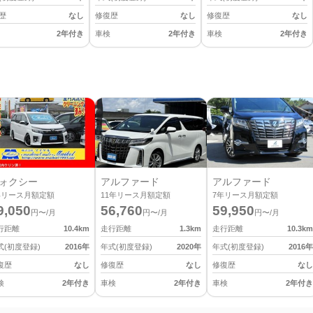
歴
なし
修復歴
なし
修復歴
なし
2年付き
車検
2年付き
車検
2年付き
ォクシー
アルファード
アルファード
年リース月額定額
11
年リース月額定額
7
年リース月額定額
9,050
56,760
59,950
円〜/月
円〜/月
円〜/月
行距離
10.4
km
走行距離
1.3
km
走行距離
10.3
km
式(初度登録)
2016
年
年式(初度登録)
2020
年
年式(初度登録)
2016
年
復歴
なし
修復歴
なし
修復歴
なし
検
2年付き
車検
2年付き
車検
2年付き