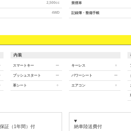
2,500cc
禁煙車
4WD
記録簿・整備手帳
内装
○
ー
スマートキー
ー
キーレス
ー
プッシュスタート
ー
パワーシート
ー
○
○
ー
革シート
エアコン
保証（1年間）付
納車陸送費付