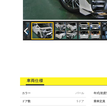
車両仕様
カラー
パール
年式(初度
ドア数
5ドア
乗車定員