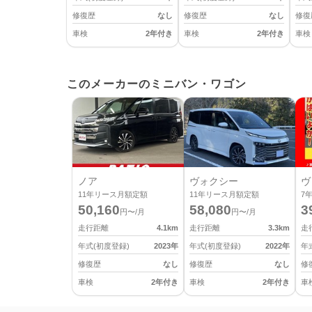
修復歴
なし
修復歴
なし
修復
車検
2年付き
車検
2年付き
車検
このメーカーのミニバン・ワゴン
ノア
ヴォクシー
ヴ
11
年リース月額定額
11
年リース月額定額
7
50,160
58,080
3
円〜/月
円〜/月
走行距離
4.1
km
走行距離
3.3
km
走
年式(初度登録)
2023
年
年式(初度登録)
2022
年
年
修復歴
なし
修復歴
なし
修
車検
2年付き
車検
2年付き
車