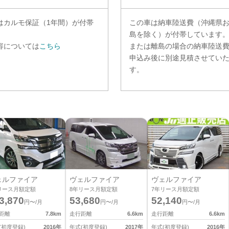
は
カルモ保証（1年間）
が付帯
この車は納車陸送費（沖縄県
。
島を除く）が付帯しています
容については
こちら
または離島の場合の納車陸送
申込み後に別途見積させてい
す。
ェルファイア
ヴェルファイア
ヴェルファイア
リース月額定額
8
年リース月額定額
7
年リース月額定額
3,870
53,680
52,140
円〜/月
円〜/月
円〜/月
距離
7.8
km
走行距離
6.6
km
走行距離
6.6
km
(初度登録)
2016
年
年式(初度登録)
2017
年
年式(初度登録)
2016
年