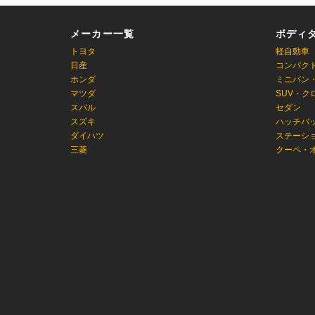
メーカー一覧
ボディ
トヨタ
軽自動車
日産
コンパク
ホンダ
ミニバン
マツダ
SUV・ク
スバル
セダン
スズキ
ハッチバ
ダイハツ
ステーシ
三菱
クーペ・