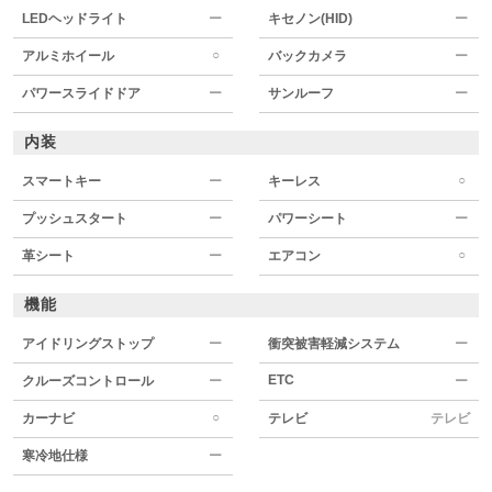
LEDヘッドライト
ー
キセノン(HID)
ー
○
アルミホイール
バックカメラ
ー
パワースライドドア
ー
サンルーフ
ー
内装
○
スマートキー
ー
キーレス
プッシュスタート
ー
パワーシート
ー
○
革シート
ー
エアコン
機能
アイドリングストップ
ー
衝突被害軽減システム
ー
ETC
クルーズコントロール
ー
ー
○
カーナビ
テレビ
テレビ
寒冷地仕様
ー