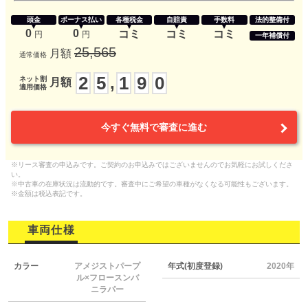
頭金
ボーナス払い
各種税金
自賠責
手数料
法的整備付
0
0
コミ
コミ
コミ
円
円
一年補償付
25,565
月額
通常価格
2
5
1
9
0
,
ネット割
月額
適用価格
今すぐ無料で審査に進む
※リース審査の申込みです。ご契約のお申込みではございませんのでお気軽にお試しくださ
い。
※中古車の在庫状況は流動的です。審査中にご希望の車種がなくなる可能性もございます。
※金額は税込表記です。
車両仕様
カラー
アメジストパープ
年式(初度登録)
2020年
ル×フロースンバ
ニラパー