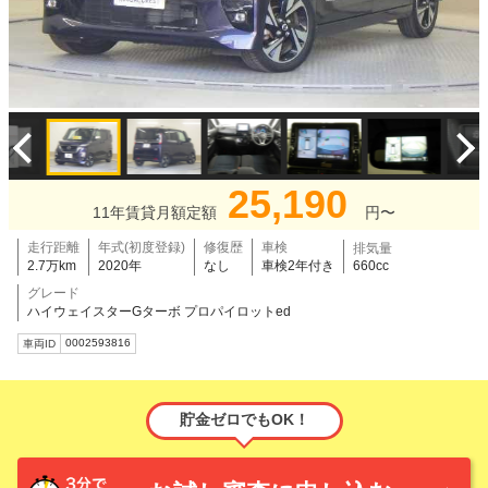
25,190
11年賃貸月額定額
円〜
走行距離
年式(初度登録)
修復歴
車検
排気量
2.7万km
2020年
なし
車検2年付き
660cc
グレード
ハイウェイスターGターボ プロパイロットed
0002593816
車両ID
貯金ゼロでもOK！