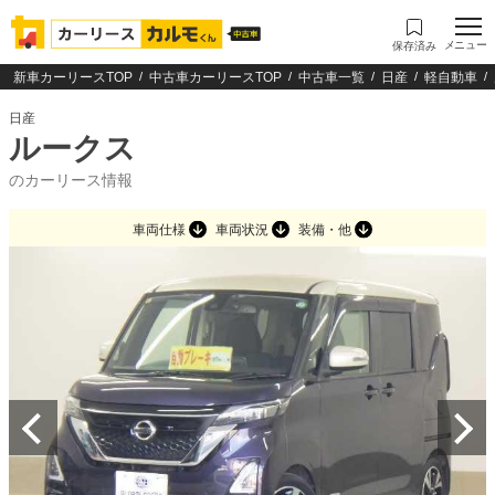
メニュー
保存済み
新車カーリースTOP
中古車カーリースTOP
中古車一覧
日産
軽自動車
日産
ルークス
のカーリース情報
車両仕様
車両状況
装備・他