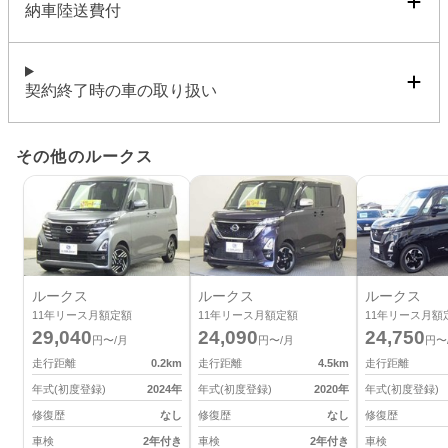
納車陸送費付
契約終了時の車の取り扱い
その他のルークス
ルークス
ルークス
ルークス
11
年リース月額定額
11
年リース月額定額
11
年リース月額
29,040
24,090
24,750
円〜/月
円〜/月
円〜
走行距離
0.2
km
走行距離
4.5
km
走行距離
年式(初度登録)
2024
年
年式(初度登録)
2020
年
年式(初度登録)
修復歴
なし
修復歴
なし
修復歴
車検
2年付き
車検
2年付き
車検