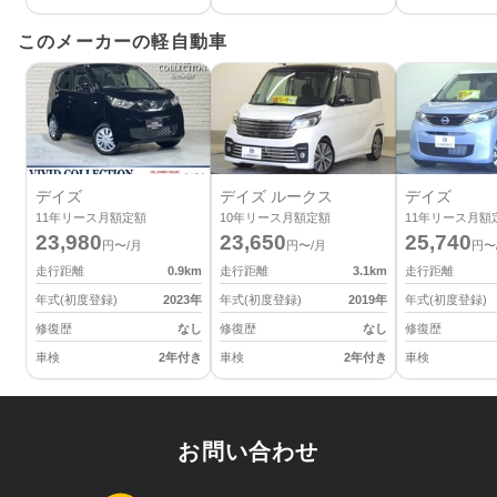
このメーカーの軽自動車
デイズ
デイズ ルークス
デイズ
11
年リース月額定額
10
年リース月額定額
11
年リース月額
23,980
23,650
25,740
円〜/月
円〜/月
円〜
走行距離
0.9
km
走行距離
3.1
km
走行距離
年式(初度登録)
2023
年
年式(初度登録)
2019
年
年式(初度登録)
修復歴
なし
修復歴
なし
修復歴
車検
2年付き
車検
2年付き
車検
お問い合わせ