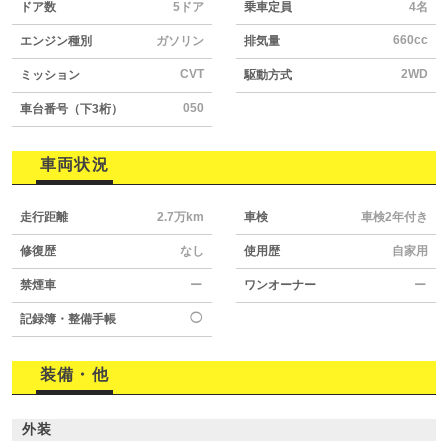
ドア数
5ドア
乗車定員
4名
660cc
エンジン種別
ガソリン
排気量
CVT
2WD
ミッション
駆動方式
050
車台番号（下3桁）
車両状況
走行距離
2.7万km
車検
車検2年付き
修復歴
なし
使用歴
自家用
禁煙車
ー
ワンオーナー
ー
◯
記録簿・整備手帳
装備・他
外装