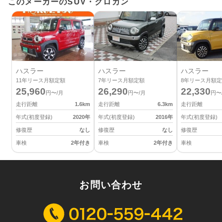
このメーカーのSUV・クロカン
ハスラー
ハスラー
ハスラー
11
年リース月額定額
7
年リース月額定額
8
年リース月額定
25,960
26,290
22,330
円〜/月
円〜/月
円〜
走行距離
1.6
km
走行距離
6.3
km
走行距離
年式(初度登録)
2020
年
年式(初度登録)
2016
年
年式(初度登録)
修復歴
なし
修復歴
なし
修復歴
車検
2年付き
車検
2年付き
車検
お問い合わせ