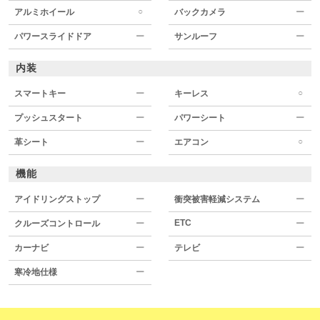
○
アルミホイール
バックカメラ
ー
パワースライドドア
ー
サンルーフ
ー
内装
○
スマートキー
ー
キーレス
プッシュスタート
ー
パワーシート
ー
○
革シート
ー
エアコン
機能
アイドリングストップ
ー
衝突被害軽減システム
ー
ETC
クルーズコントロール
ー
ー
カーナビ
ー
テレビ
ー
寒冷地仕様
ー