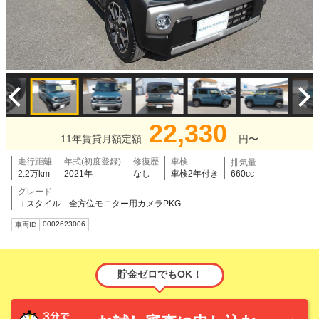
22,330
11年賃貸月額定額
円〜
走行距離
年式(初度登録)
修復歴
車検
排気量
2.2万km
2021年
なし
車検2年付き
660cc
グレード
Ｊスタイル 全方位モニター用カメラPKG
0002623006
車両ID
貯金ゼロでもOK！