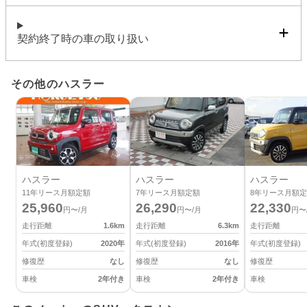
契約終了時の車の取り扱い
その他のハスラー
ハスラー
ハスラー
ハスラー
11
年リース月額定額
7
年リース月額定額
8
年リース月額定
25,960
26,290
22,330
円〜/月
円〜/月
円〜
走行距離
1.6
km
走行距離
6.3
km
走行距離
年式(初度登録)
2020
年
年式(初度登録)
2016
年
年式(初度登録)
修復歴
なし
修復歴
なし
修復歴
車検
2年付き
車検
2年付き
車検