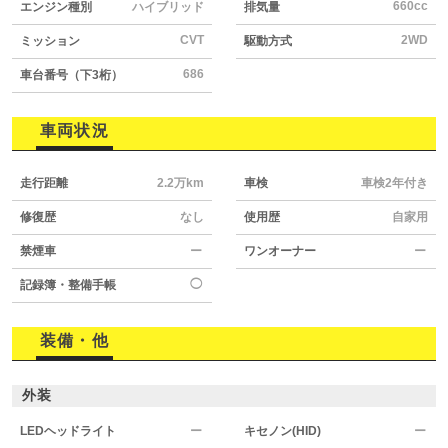
660cc
エンジン種別
ハイブリッド
排気量
CVT
2WD
ミッション
駆動方式
686
車台番号（下3桁）
車両状況
走行距離
2.2万km
車検
車検2年付き
修復歴
なし
使用歴
自家用
禁煙車
ー
ワンオーナー
ー
◯
記録簿・整備手帳
装備・他
外装
LEDヘッドライト
ー
キセノン(HID)
ー