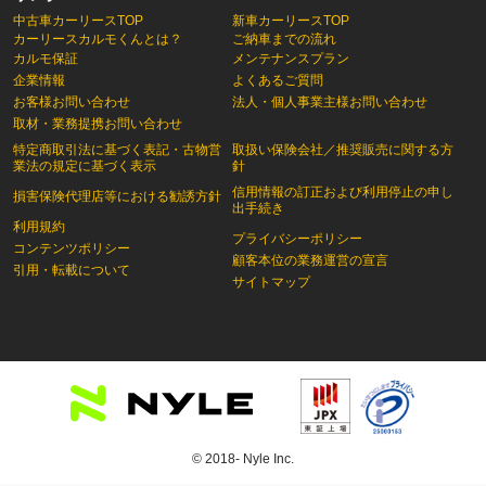
中古車カーリースTOP
新車カーリースTOP
カーリースカルモくんとは？
ご納車までの流れ
カルモ保証
メンテナンスプラン
企業情報
よくあるご質問
お客様お問い合わせ
法人・個人事業主様お問い合わせ
取材・業務提携お問い合わせ
特定商取引法に基づく表記・古物営
取扱い保険会社／推奨販売に関する方
業法の規定に基づく表示
針
信用情報の訂正および利用停止の申し
損害保険代理店等における勧誘方針
出手続き
利用規約
プライバシーポリシー
コンテンツポリシー
顧客本位の業務運営の宣言
引用・転載について
サイトマップ
© 2018- Nyle Inc.