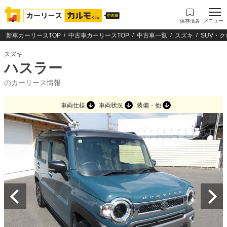
メニュー
保存済み
新車カーリースTOP
中古車カーリースTOP
中古車一覧
スズキ
SUV・
スズキ
ハスラー
のカーリース情報
車両仕様
車両状況
装備・他