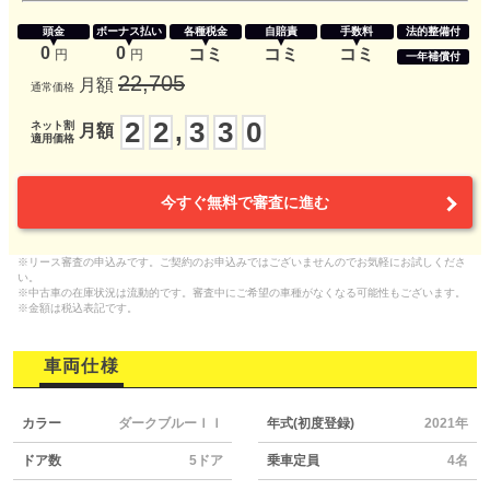
頭金
ボーナス払い
各種税金
自賠責
手数料
法的整備付
0
0
コミ
コミ
コミ
円
円
一年補償付
22,705
月額
通常価格
2
2
3
3
0
,
ネット割
月額
適用価格
今すぐ無料で審査に進む
※リース審査の申込みです。ご契約のお申込みではございませんのでお気軽にお試しくださ
い。
※中古車の在庫状況は流動的です。審査中にご希望の車種がなくなる可能性もございます。
※金額は税込表記です。
車両仕様
カラー
ダークブルーＩＩ
年式(初度登録)
2021年
ドア数
5ドア
乗車定員
4名