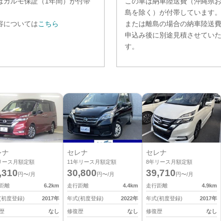
は
カルモ保証（1年間）
が付帯
この車は納車陸送費（沖縄県
。
島を除く）が付帯しています
容については
こちら
または離島の場合の納車陸送
申込み後に別途見積させてい
す。
レナ
セレナ
セレナ
リース月額定額
11
年リース月額定額
8
年リース月額定額
,310
30,800
39,710
円〜/月
円〜/月
円〜/月
距離
6.2
km
走行距離
4.4
km
走行距離
4.9
km
(初度登録)
2017
年
年式(初度登録)
2022
年
年式(初度登録)
2017
年
歴
なし
修復歴
なし
修復歴
なし