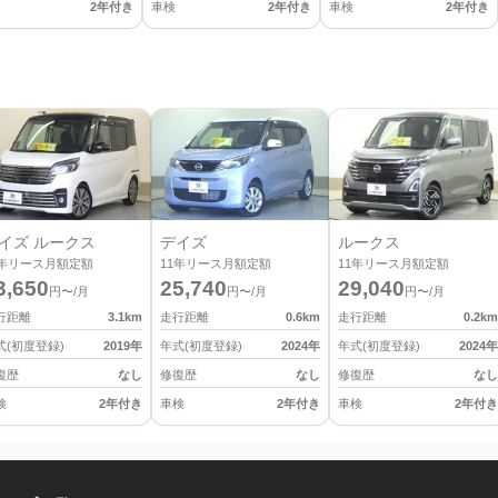
2年付き
車検
2年付き
車検
2年付き
イズ ルークス
デイズ
ルークス
年リース月額定額
11
年リース月額定額
11
年リース月額定額
3,650
25,740
29,040
円〜/月
円〜/月
円〜/月
行距離
3.1
km
走行距離
0.6
km
走行距離
0.2
km
式(初度登録)
2019
年
年式(初度登録)
2024
年
年式(初度登録)
2024
年
復歴
なし
修復歴
なし
修復歴
なし
検
2年付き
車検
2年付き
車検
2年付き