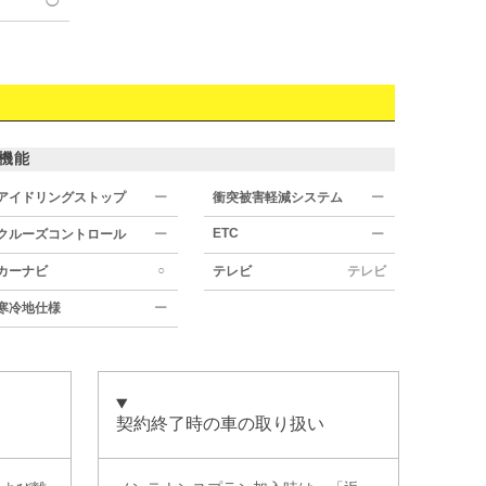
◯
機能
アイドリングストップ
ー
衝突被害軽減システム
ー
ETC
クルーズコントロール
ー
ー
○
カーナビ
テレビ
テレビ
寒冷地仕様
ー
契約終了時の車の取り扱い