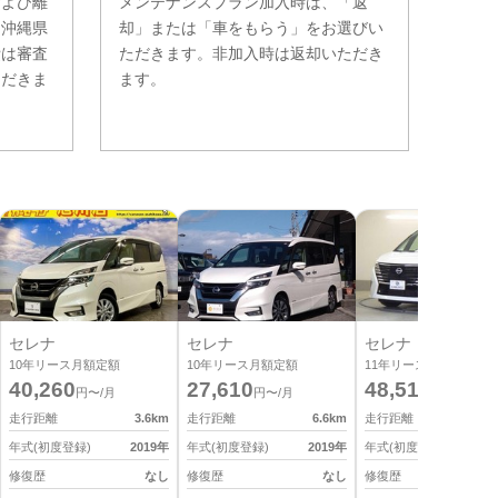
および離
メンテナンスプラン加入時は、「返
。沖縄県
却」または「車をもらう」をお選びい
費は審査
ただきます。非加入時は返却いただき
ただきま
ます。
セレナ
セレナ
セレナ
10
年リース月額定額
10
年リース月額定額
11
年リース月額定額
40,260
27,610
48,510
円〜/月
円〜/月
円〜/月
走行距離
3.6
km
走行距離
6.6
km
走行距離
1
年式(初度登録)
2019
年
年式(初度登録)
2019
年
年式(初度登録)
2
修復歴
なし
修復歴
なし
修復歴