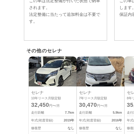
この車は法定整備が付いた状態で納車
この車
されます。
します
法定整備に当たって追加料金は不要で
保証内
す。
その他のセレナ
セレナ
セレナ
セ
10
年リース月額定額
7
年リース月額定額
8
年
32,450
30,470
35
円〜/月
円〜/月
走行距離
7.7
km
走行距離
5.9
km
走行
年式(初度登録)
2019
年
年式(初度登録)
2016
年
年式
修復歴
なし
修復歴
なし
修復