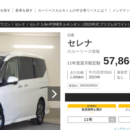
を探す
新車を探す
カーリースカルモくんの中古車リースとは？
メンテナン
ワゴン
セレナ
セレナ 1.4e-POWER ルキシオン（2023年式 プリズムホワイト
日産
セレナ
のカーリース情報
57,8
11年賃貸月額定額
年式(初度登録)
修復歴
走行距離
1,400km
2023年
なし
0002626504
車両ID
STEP1
賃貸期間を選択
メ
11年
メンテナン