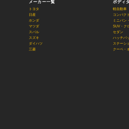
メーカー一覧
ボディ
トヨタ
軽自動車
日産
コンパク
ホンダ
ミニバン
マツダ
SUV・ク
スバル
セダン
スズキ
ハッチバ
ダイハツ
ステーシ
三菱
クーペ・