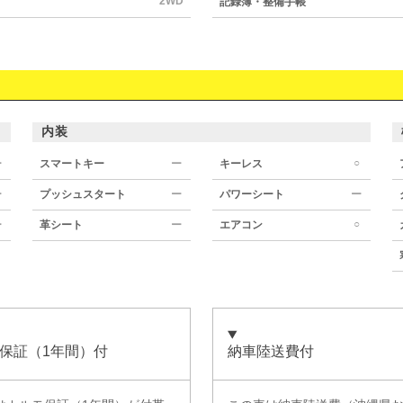
2WD
記録簿・整備手帳
内装
○
ー
スマートキー
ー
キーレス
ー
プッシュスタート
ー
パワーシート
ー
○
ー
革シート
ー
エアコン
保証（1年間）付
納車陸送費付