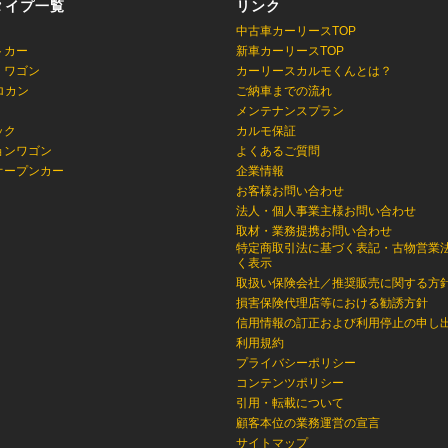
タイプ一覧
リンク
中古車カーリースTOP
トカー
新車カーリースTOP
・ワゴン
カーリースカルモくんとは？
ロカン
ご納車までの流れ
メンテナンスプラン
ック
カルモ保証
ョンワゴン
よくあるご質問
オープンカー
企業情報
お客様お問い合わせ
法人・個人事業主様お問い合わせ
取材・業務提携お問い合わせ
特定商取引法に基づく表記・古物営業
く表示
取扱い保険会社／推奨販売に関する方
損害保険代理店等における勧誘方針
信用情報の訂正および利用停止の申し
利用規約
プライバシーポリシー
コンテンツポリシー
引用・転載について
顧客本位の業務運営の宣言
サイトマップ