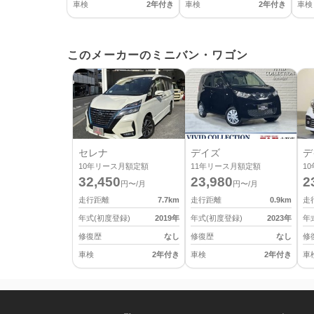
車検
2年付き
車検
2年付き
車検
このメーカーのミニバン・ワゴン
セレナ
デイズ
デ
10
年リース月額定額
11
年リース月額定額
10
32,450
23,980
2
円〜/月
円〜/月
走行距離
7.7
km
走行距離
0.9
km
走
年式(初度登録)
2019
年
年式(初度登録)
2023
年
年
修復歴
なし
修復歴
なし
修
車検
2年付き
車検
2年付き
車