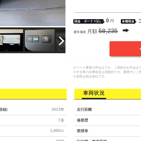
0
円
頭金・
ボーナス払い
各種税金
58,235
月額
通常価格
※リース審査の申込みです。ご契約のお申込み
※中古車の在庫状況は流動的です。審査中にご
※金額は税込表記です。
車両状況
登録)
2023年
走行距離
7名
修復歴
1,400cc
禁煙車