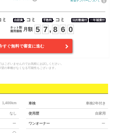
希望ナンバーについて
コミ
コミ
コミ
自賠責
手数料
法的整備付
一年補償付
5
7
8
6
0
,
ネット割
月額
適用価格
今すぐ無料で審査に進む
ではございませんのでお気軽にお試しください。
希望の車種がなくなる可能性もございます。
1,400km
車検
車検2年付き
なし
使用歴
自家用
ー
ワンオーナー
ー