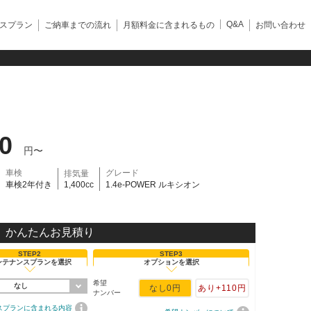
Q&A
スプラン
ご納車までの流れ
月額料金に含まれるもの
お問い合わせ
）
60
円〜
車検
グレード
排気量
車検2年付き
1,400cc
1.4e-POWER ルキシオン
かんたんお見積り
STEP2
STEP3
ンテナンスプランを選択
オプションを選択
希望
なし
なし
0円
あり
+110円
ナンバー
スプランに含まれる内容