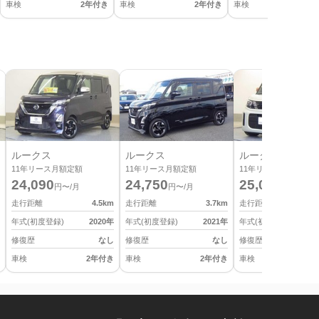
車検
2年付き
車検
2年付き
車検
2
ルークス
ルークス
ルークス
11
年リース月額定額
11
年リース月額定額
11
年リース月額定額
24,090
24,750
25,080
円〜/月
円〜/月
円〜/月
走行距離
4.5
km
走行距離
3.7
km
走行距離
年式(初度登録)
2020
年
年式(初度登録)
2021
年
年式(初度登録)
修復歴
なし
修復歴
なし
修復歴
車検
2年付き
車検
2年付き
車検