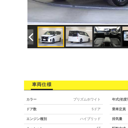
車両仕様
カラー
プリズムホワイト
年式(初度
ドア数
5ドア
乗車定員
エンジン種別
ハイブリッド
排気量