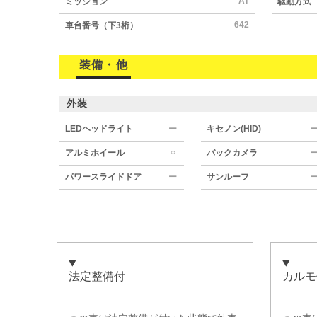
AT
ミッション
駆動方式
642
車台番号（下3桁）
装備・他
外装
LEDヘッドライト
ー
キセノン(HID)
○
アルミホイール
バックカメラ
パワースライドドア
ー
サンルーフ
法定整備付
カルモ