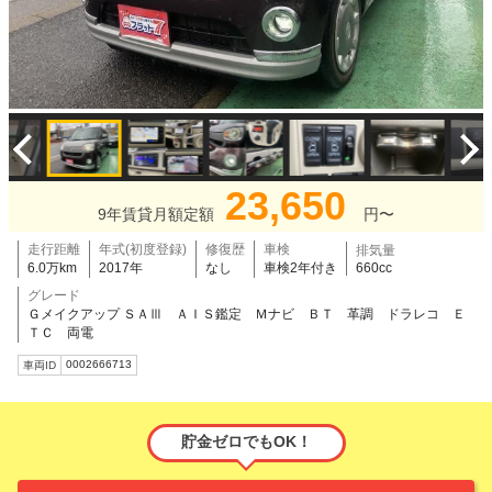
23,650
9年賃貸月額定額
円〜
走行距離
年式(初度登録)
修復歴
車検
排気量
6.0万km
2017年
なし
車検2年付き
660cc
グレード
Ｇメイクアップ ＳＡⅢ ＡＩＳ鑑定 Ｍナビ ＢＴ 革調 ドラレコ Ｅ
ＴＣ 両電
0002666713
車両ID
貯金ゼロでもOK！