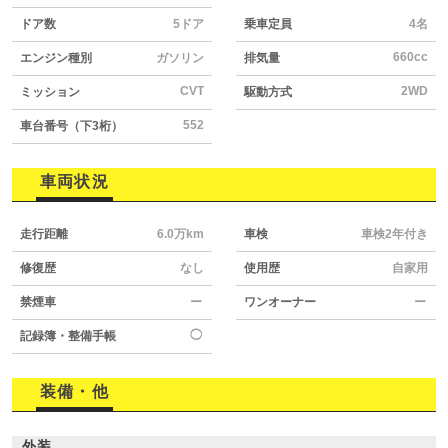
ドア数
5ドア
乗車定員
4名
660cc
エンジン種別
ガソリン
排気量
CVT
2WD
ミッション
駆動方式
552
車台番号（下3桁）
車両状況
走行距離
6.0万km
車検
車検2年付き
修復歴
なし
使用歴
自家用
禁煙車
ー
ワンオーナー
ー
◯
記録簿・整備手帳
装備・他
外装