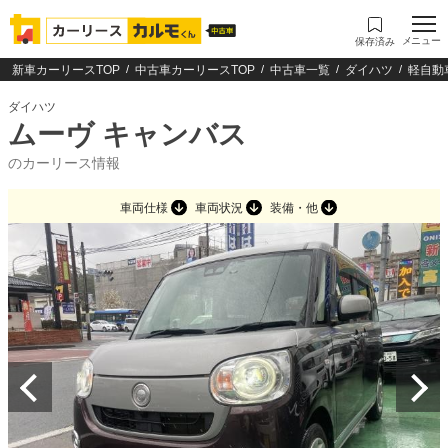
メニュー
保存済み
新車カーリースTOP
中古車カーリースTOP
中古車一覧
ダイハツ
軽自動
ダイハツ
ムーヴ キャンバス
のカーリース情報
車両仕様
車両状況
装備・他