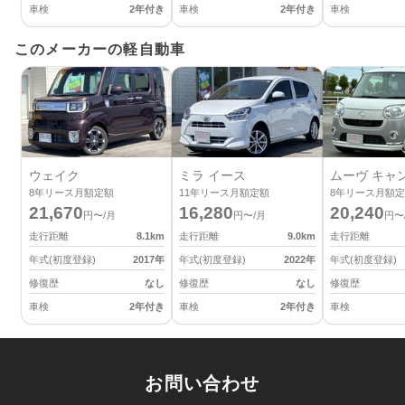
車検
2年付き
車検
2年付き
車検
このメーカーの軽自動車
ウェイク
ミラ イース
ムーヴ キャ
8
年リース月額定額
11
年リース月額定額
8
年リース月額定
21,670
16,280
20,240
円〜/月
円〜/月
円〜
走行距離
8.1
km
走行距離
9.0
km
走行距離
年式(初度登録)
2017
年
年式(初度登録)
2022
年
年式(初度登録)
修復歴
なし
修復歴
なし
修復歴
車検
2年付き
車検
2年付き
車検
お問い合わせ