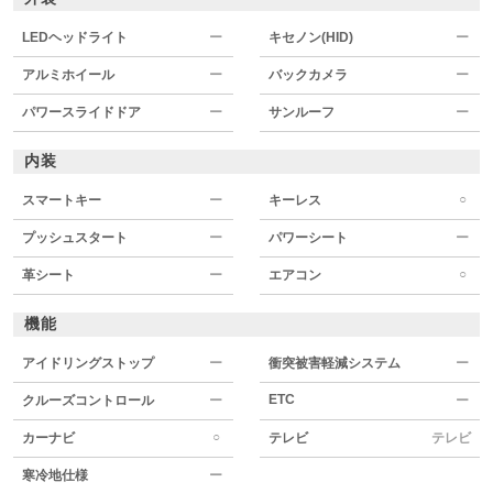
LEDヘッドライト
ー
キセノン(HID)
ー
アルミホイール
ー
バックカメラ
ー
パワースライドドア
ー
サンルーフ
ー
内装
○
スマートキー
ー
キーレス
プッシュスタート
ー
パワーシート
ー
○
革シート
ー
エアコン
機能
アイドリングストップ
ー
衝突被害軽減システム
ー
ETC
クルーズコントロール
ー
ー
○
カーナビ
テレビ
テレビ
寒冷地仕様
ー