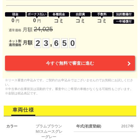
頭金
ボーナス払い
各種税金
自賠責
手数料
法的整備付
0
0
コミ
コミ
コミ
円
円
一年補償付
24,025
月額
通常価格
2
3
6
5
0
,
ネット割
月額
適用価格
今すぐ無料で審査に進む
※リース審査の申込みです。ご契約のお申込みではございませんのでお気軽にお試しくださ
い。
※中古車の在庫状況は流動的です。審査中にご希望の車種がなくなる可能性もございます。
※金額は税込表記です。
車両仕様
カラー
プラムブラウン
年式(初度登録)
2017年
Ｍ/スムースグレ
ーグレー