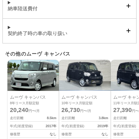
納車陸送費付
契約終了時の車の取り扱い
その他のムーヴ キャンバス
ムーヴ キャンバス
ムーヴ キャンバス
ムーヴ キャ
8
年リース月額定額
10
年リース月額定額
11
年リース月額
20,240
26,730
27,390
円〜/月
円〜/月
円〜
走行距離
8.5
km
走行距離
3.8
km
走行距離
年式(初度登録)
2017
年
年式(初度登録)
2019
年
年式(初度登録)
修復歴
なし
修復歴
なし
修復歴