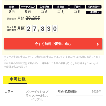
頭金
ボーナス払い
各種税金
自賠責
手数料
法的整備付
0
0
コミ
コミ
コミ
円
円
一年補償付
28,205
月額
通常価格
2
7
8
3
0
,
ネット割
月額
適用価格
今すぐ無料で審査に進む
※リース審査の申込みです。ご契約のお申込みではございませんのでお気軽にお試しくださ
い。
※中古車の在庫状況は流動的です。審査中にご希望の車種がなくなる可能性もございます。
※金額は税込表記です。
車両仕様
カラー
ブルーイッシュブ
年式(初度登録)
2022年
ラックパール3/ス
ペリアホ