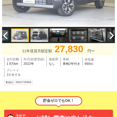
27,830
11年賃貸月額定額
円〜
走行距離
年式(初度登録)
修復歴
車検
排気量
1.9万km
2022年
なし
車検2年付き
660cc
グレード
Jスタイル
0002725864
車両ID
貯金ゼロでもOK！