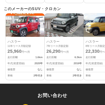
このメーカーのSUV・クロカン
ハスラー
ハスラー
ハスラー
11
年リース月額定額
7
年リース月額定額
8
年リース月額定
25,960
26,290
22,330
円〜/月
円〜/月
円〜
走行距離
1.6
km
走行距離
6.3
km
走行距離
年式(初度登録)
2020
年
年式(初度登録)
2016
年
年式(初度登録)
修復歴
なし
修復歴
なし
修復歴
車検
2年付き
車検
2年付き
車検
お問い合わせ