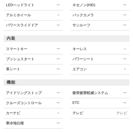
LEDヘッドライト
ー
キセノン(HID)
ー
○
アルミホイール
バックカメラ
ー
パワースライドドア
ー
サンルーフ
ー
内装
○
スマートキー
ー
キーレス
プッシュスタート
ー
パワーシート
ー
○
革シート
ー
エアコン
機能
アイドリングストップ
ー
衝突被害軽減システム
ー
ETC
クルーズコントロール
ー
ー
○
カーナビ
テレビ
テレビ
寒冷地仕様
ー