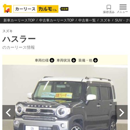
メニュー
保存済み
新車カーリースTOP
中古車カーリースTOP
中古車一覧
スズキ
SUV・
スズキ
ハスラー
のカーリース情報
車両仕様
車両状況
装備・他