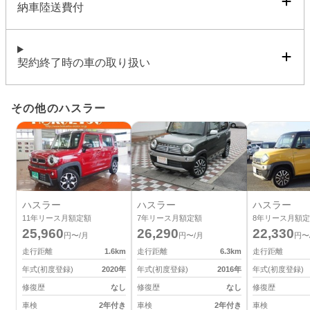
納車陸送費付
契約終了時の車の取り扱い
その他のハスラー
ハスラー
ハスラー
ハスラー
11
年リース月額定額
7
年リース月額定額
8
年リース月額定
25,960
26,290
22,330
円〜/月
円〜/月
円〜
走行距離
1.6
km
走行距離
6.3
km
走行距離
年式(初度登録)
2020
年
年式(初度登録)
2016
年
年式(初度登録)
修復歴
なし
修復歴
なし
修復歴
車検
2年付き
車検
2年付き
車検