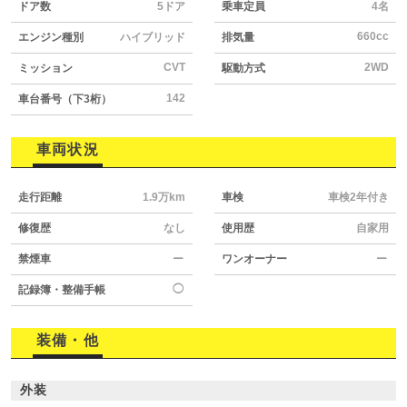
ドア数
5ドア
乗車定員
4名
660cc
エンジン種別
ハイブリッド
排気量
CVT
2WD
ミッション
駆動方式
142
車台番号（下3桁）
車両状況
走行距離
1.9万km
車検
車検2年付き
修復歴
なし
使用歴
自家用
禁煙車
ー
ワンオーナー
ー
◯
記録簿・整備手帳
装備・他
外装