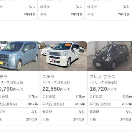
歴
なし
修復歴
なし
修復歴
なし
2年付き
車検
2年付き
車検
2年付き
テラ
ステラ
プレオ プラス
年リース月額定額
7
年リース月額定額
8
年リース月額定額
0,790
22,550
16,720
円〜/月
円〜/月
円〜/月
行距離
5.7
km
走行距離
7.3
km
走行距離
2.6
km
式(初度登録)
2017
年
年式(初度登録)
2016
年
年式(初度登録)
2017
年
復歴
なし
修復歴
なし
修復歴
なし
検
2年付き
車検
2年付き
車検
2年付き