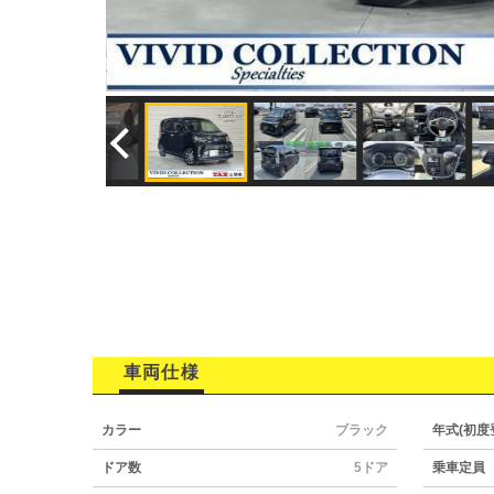
車両仕様
カラー
ブラック
年式(初度
ドア数
5ドア
乗車定員