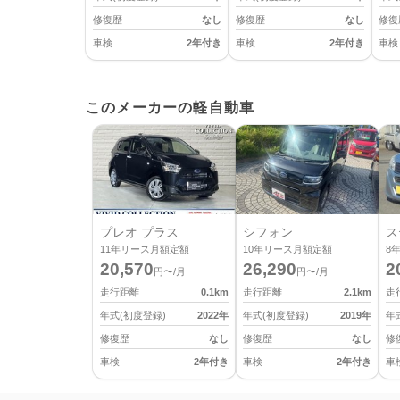
修復歴
なし
修復歴
なし
修復
車検
2年付き
車検
2年付き
車検
このメーカーの軽自動車
プレオ プラス
シフォン
ス
11
年リース月額定額
10
年リース月額定額
8
20,570
26,290
2
円〜/月
円〜/月
走行距離
0.1
km
走行距離
2.1
km
走
年式(初度登録)
2022
年
年式(初度登録)
2019
年
年
修復歴
なし
修復歴
なし
修
車検
2年付き
車検
2年付き
車