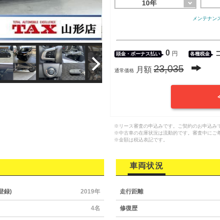
10年
メンテナン
0
円
頭金・
ボーナス払い
各種税金
23,035
月額
通常価格
※リース審査の申込みです。ご契約のお申込み
※中古車の在庫状況は流動的です。審査中にご
※金額は税込表記です。
車両状況
登録)
2019年
走行距離
4名
修復歴