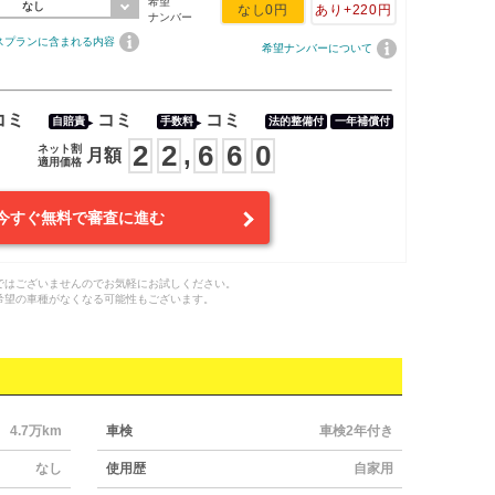
希望
なし
なし
0円
あり
+220円
ナンバー
スプランに含まれる内容
希望ナンバーについて
コミ
コミ
コミ
自賠責
手数料
法的整備付
一年補償付
2
2
6
6
0
,
ネット割
月額
適用価格
今すぐ無料で審査に進む
ではございませんのでお気軽にお試しください。
希望の車種がなくなる可能性もございます。
4.7万km
車検
車検2年付き
なし
使用歴
自家用