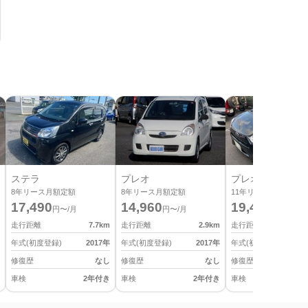
ステラ
プレオ
プレオ プラス
8
年リース月額定額
8
年リース月額定額
11
年リース月額定額
17,490
14,960
19,470
円〜/月
円〜/月
円〜/月
走行距離
7.7
km
走行距離
2.9
km
走行距離
年式(初度登録)
2017
年
年式(初度登録)
2017
年
年式(初度登録)
修復歴
なし
修復歴
なし
修復歴
車検
2年付き
車検
2年付き
車検