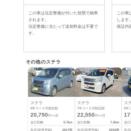
この車は法定整備が付いた状態で納車
この車
されます。
します
法定整備に当たって追加料金は不要で
保証内
す。
その他のステラ
ステラ
ステラ
ス
8
年リース月額定額
7
年リース月額定額
8
年
20,790
22,550
17
円〜/月
円〜/月
走行距離
5.7
km
走行距離
7.3
km
走行
年式(初度登録)
2017
年
年式(初度登録)
2016
年
年式