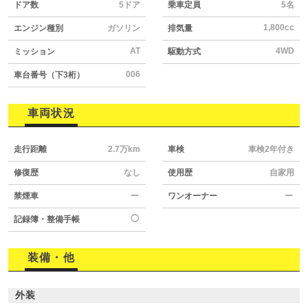
ドア数
5ドア
乗車定員
5名
1,800cc
エンジン種別
ガソリン
排気量
AT
4WD
ミッション
駆動方式
006
車台番号（下3桁）
車両状況
走行距離
2.7万km
車検
車検2年付き
修復歴
なし
使用歴
自家用
禁煙車
ー
ワンオーナー
ー
◯
記録簿・整備手帳
装備・他
外装