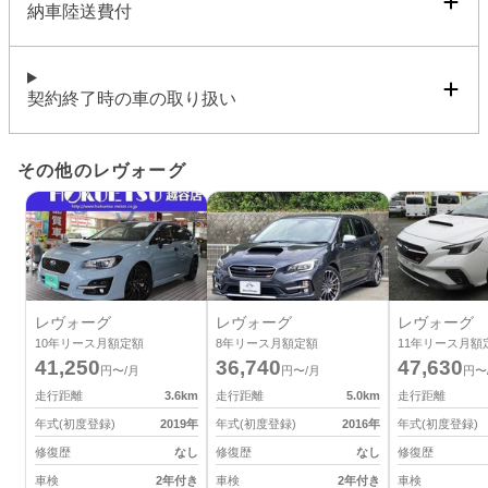
納車陸送費付
契約終了時の車の取り扱い
その他のレヴォーグ
レヴォーグ
レヴォーグ
レヴォーグ
10
年リース月額定額
8
年リース月額定額
11
年リース月額
41,250
36,740
47,630
円〜/月
円〜/月
円〜
走行距離
3.6
km
走行距離
5.0
km
走行距離
年式(初度登録)
2019
年
年式(初度登録)
2016
年
年式(初度登録)
修復歴
なし
修復歴
なし
修復歴
車検
2年付き
車検
2年付き
車検