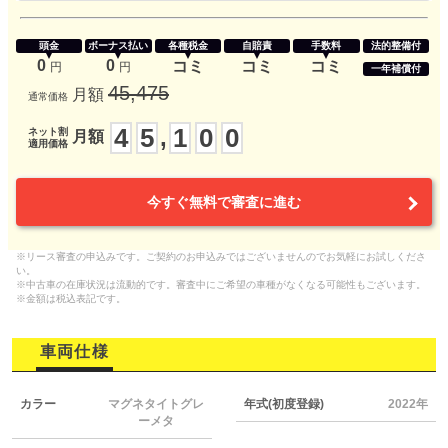
頭金
ボーナス払い
各種税金
自賠責
手数料
法的整備付
0
0
コミ
コミ
コミ
円
円
一年補償付
45,475
月額
通常価格
4
5
1
0
0
,
ネット割
月額
適用価格
今すぐ無料で審査に進む
※リース審査の申込みです。ご契約のお申込みではございませんのでお気軽にお試しくださ
い。
※中古車の在庫状況は流動的です。審査中にご希望の車種がなくなる可能性もございます。
※金額は税込表記です。
車両仕様
カラー
マグネタイトグレ
年式(初度登録)
2022年
ーメタ