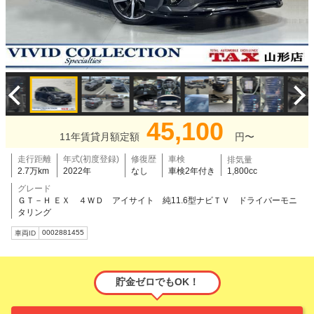
45,100
11年賃貸月額定額
円〜
走行距離
年式(初度登録)
修復歴
車検
排気量
2.7万km
2022年
なし
車検2年付き
1,800cc
グレード
ＧＴ－Ｈ ＥＸ ４ＷＤ アイサイト 純11.6型ナビＴＶ ドライバーモニ
タリング
0002881455
車両ID
貯金ゼロでもOK！