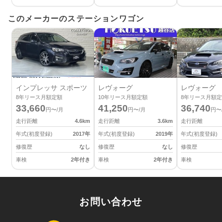
このメーカーのステーションワゴン
インプレッサ スポーツ
レヴォーグ
レヴォーグ
8
年リース月額定額
10
年リース月額定額
8
年リース月額定
33,660
41,250
36,740
円〜/月
円〜/月
円〜
走行距離
4.6
km
走行距離
3.6
km
走行距離
年式(初度登録)
2017
年
年式(初度登録)
2019
年
年式(初度登録)
修復歴
なし
修復歴
なし
修復歴
車検
2年付き
車検
2年付き
車検
お問い合わせ