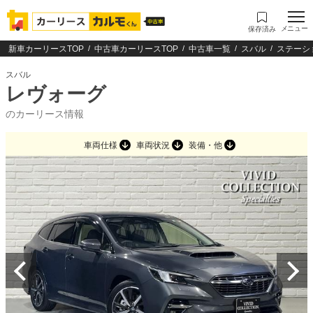
メニュー
保存済み
新車カーリースTOP
中古車カーリースTOP
中古車一覧
スバル
ステーシ
スバル
レヴォーグ
のカーリース情報
車両仕様
車両状況
装備・他