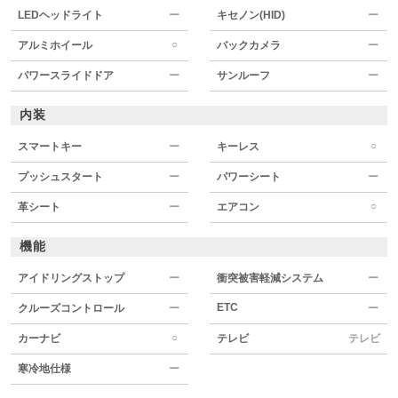
LEDヘッドライト
ー
キセノン(HID)
ー
○
アルミホイール
バックカメラ
ー
パワースライドドア
ー
サンルーフ
ー
内装
○
スマートキー
ー
キーレス
プッシュスタート
ー
パワーシート
ー
○
革シート
ー
エアコン
機能
アイドリングストップ
ー
衝突被害軽減システム
ー
ETC
クルーズコントロール
ー
ー
○
カーナビ
テレビ
テレビ
寒冷地仕様
ー