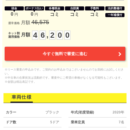
頭金
ボーナス払い
各種税金
自賠責
手数料
法的整備付
0
0
コミ
コミ
コミ
円
円
一年補償付
46,575
月額
通常価格
4
6
2
0
0
,
ネット割
月額
適用価格
今すぐ無料で審査に進む
※リース審査の申込みです。ご契約のお申込みではございませんのでお気軽にお試しくださ
い。
※中古車の在庫状況は流動的です。審査中にご希望の車種がなくなる可能性もございます。
※金額は税込表記です。
車両仕様
カラー
ブラック
年式(初度登録)
2020年
ドア数
5ドア
乗車定員
7名