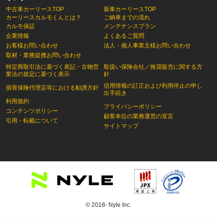
中古車カーリースTOP
新車カーリースTOP
カーリースカルモくんとは？
ご納車までの流れ
カルモ保証
メンテナンスプラン
企業情報
よくあるご質問
お客様お問い合わせ
法人・個人事業主様お問い合わせ
取材・業務提携お問い合わせ
特定商取引法に基づく表記・古物営
取扱い保険会社／推奨販売に関する方
業法の規定に基づく表示
針
信用情報の訂正および利用停止の申し
損害保険代理店等における勧誘方針
出手続き
利用規約
プライバシーポリシー
コンテンツポリシー
顧客本位の業務運営の宣言
引用・転載について
サイトマップ
© 2018- Nyle Inc.