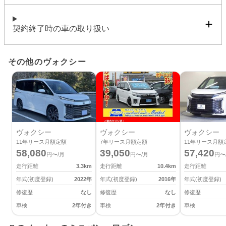
契約終了時の車の取り扱い
その他のヴォクシー
ヴォクシー
ヴォクシー
ヴォクシー
11
年リース月額定額
7
年リース月額定額
11
年リース月額
58,080
39,050
57,420
円〜/月
円〜/月
円〜
走行距離
3.3
km
走行距離
10.4
km
走行距離
年式(初度登録)
2022
年
年式(初度登録)
2016
年
年式(初度登録)
修復歴
なし
修復歴
なし
修復歴
車検
2年付き
車検
2年付き
車検