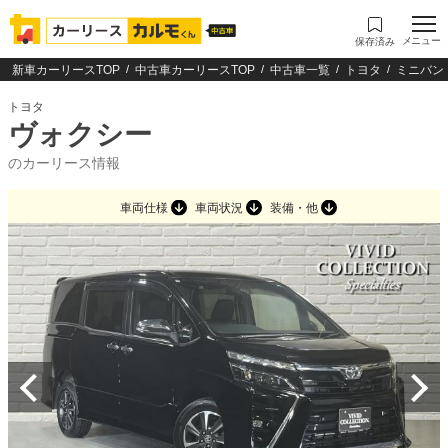
メニュー
保存済み
新車カーリースTOP
中古車カーリースTOP
中古車一覧
トヨタ
ミニバン
トヨタ
ヴォクシー
のカーリース情報
車両仕様
車両状況
装備・他