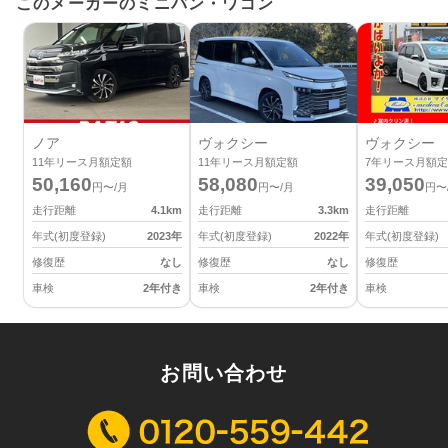
このメーカーのミニバン・ワゴン
ノア
ヴォクシー
ヴォクシー
11
年リース月額定額
11
年リース月額定額
7
年リース月額定
50,160
58,080
39,050
円〜/月
円〜/月
円〜
走行距離
4.1
km
走行距離
3.3
km
走行距離
年式(初度登録)
2023
年
年式(初度登録)
2022
年
年式(初度登録)
修復歴
なし
修復歴
なし
修復歴
車検
2年付き
車検
2年付き
車検
お問い合わせ