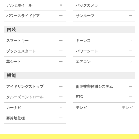
○
アルミホイール
バックカメラ
ー
パワースライドドア
ー
サンルーフ
ー
内装
○
スマートキー
ー
キーレス
プッシュスタート
ー
パワーシート
ー
○
革シート
ー
エアコン
機能
アイドリングストップ
ー
衝突被害軽減システム
ー
ETC
クルーズコントロール
ー
ー
○
カーナビ
テレビ
テレビ
寒冷地仕様
ー