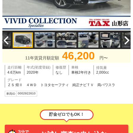
46,200
11年賃貸月額定額
円〜
走行距離
年式(初度登録)
修復歴
車検
排気量
4.6万km
2020年
なし
車検2年付き
2,000cc
グレード
ＺＳ 煌Ⅱ ４ＷＤ トヨタセーフティ 純正ナビＴＶ 両パワスラ
0002922610
車両ID
貯金ゼロでもOK！