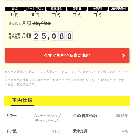
頭金
ボーナス払い
各種税金
自賠責
手数料
法的整備付
0
0
コミ
コミ
コミ
円
円
25,455
月額
通常価格
2
5
0
8
0
,
ネット割
月額
適用価格
今すぐ無料で審査に進む
※リース審査の申込みです。ご契約のお申込みではございませんのでお気軽にお試しくださ
い。
※中古車の在庫状況は流動的です。審査中にご希望の車種がなくなる可能性もございます。
※金額は税込表記です。
車両仕様
カラー
ブルーイッシュブ
年式(初度登録)
2025年
ラックパール3
ドア数
5ドア
乗車定員
4名