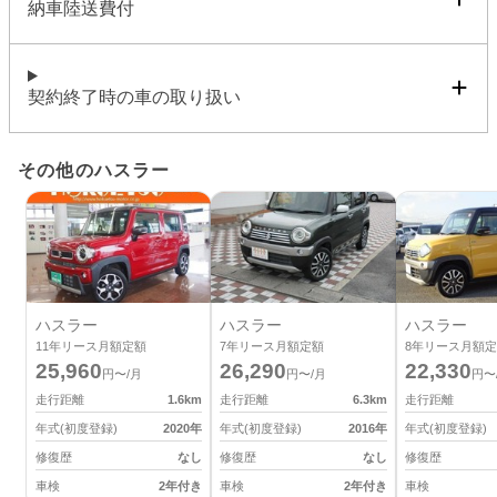
納車陸送費付
契約終了時の車の取り扱い
その他のハスラー
ハスラー
ハスラー
ハスラー
11
年リース月額定額
7
年リース月額定額
8
年リース月額定
25,960
26,290
22,330
円〜/月
円〜/月
円〜
走行距離
1.6
km
走行距離
6.3
km
走行距離
年式(初度登録)
2020
年
年式(初度登録)
2016
年
年式(初度登録)
修復歴
なし
修復歴
なし
修復歴
車検
2年付き
車検
2年付き
車検