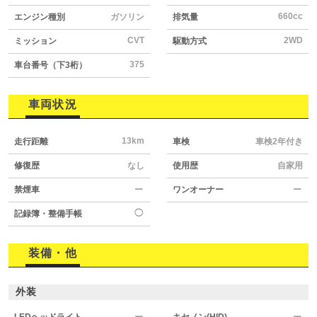
660cc
エンジン種別
ガソリン
排気量
CVT
2WD
ミッション
駆動方式
375
車台番号（下3桁）
車両状況
13km
走行距離
車検
車検2年付き
修復歴
なし
使用歴
自家用
禁煙車
ー
ワンオーナー
ー
◯
記録簿・整備手帳
装備・他
外装
LEDヘッドライト
ー
キセノン(HID)
ー