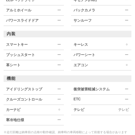
アルミホイール
ー
バックカメラ
ー
パワースライドドア
ー
サンルーフ
ー
内装
○
スマートキー
ー
キーレス
プッシュスタート
ー
パワーシート
ー
○
革シート
ー
エアコン
機能
アイドリングストップ
ー
衝突被害軽減システム
ー
ETC
クルーズコントロール
ー
ー
○
カーナビ
テレビ
テレビ
寒冷地仕様
ー
※走行距離は納車前の点検や動作確認、納車時の車両移動によって前後する場合があります