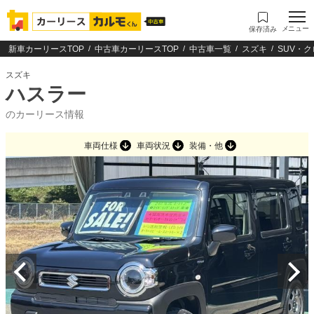
メニュー
保存済み
新車カーリースTOP
中古車カーリースTOP
中古車一覧
スズキ
SUV・
スズキ
ハスラー
のカーリース情報
車両仕様
車両状況
装備・他