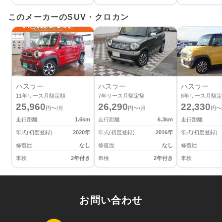
このメーカーのSUV・クロカン
ハスラー
ハスラー
ハスラー
11
年リース月額定額
7
年リース月額定額
8
年リース月額定
25,960
26,290
22,330
円〜/月
円〜/月
円〜
走行距離
1.6
km
走行距離
6.3
km
走行距離
年式(初度登録)
2020
年
年式(初度登録)
2016
年
年式(初度登録)
修復歴
なし
修復歴
なし
修復歴
車検
2年付き
車検
2年付き
車検
お問い合わせ