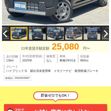
25,080
11年賃貸月額定額
円〜
年式(初度登録)
修復歴
車検
走行距離
排気量
13km
2025年
なし
車検2年付き
660cc
グレード
ハイブリッド G 届出済未使用車 メモリーナビ 衝突軽減ブレーキ
0002925887
車両ID
貯金ゼロでもOK！