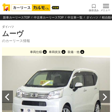
メニュー
保存済み
新車カーリースTOP
中古車カーリースTOP
中古車一覧
ダイハツ
軽自動
ダイハツ
ムーヴ
のカーリース情報
車両仕様
車両状況
装備・他