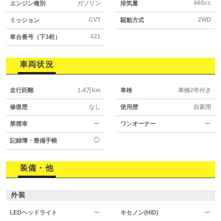
660cc
エンジン種別
ガソリン
排気量
CVT
2WD
ミッション
駆動方式
421
車台番号（下3桁）
車両状況
走行距離
1.4万km
車検
車検2年付き
修復歴
なし
使用歴
自家用
禁煙車
ー
ワンオーナー
ー
◯
記録簿・整備手帳
装備・他
外装
LEDヘッドライト
ー
キセノン(HID)
ー