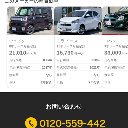
このメーカーの軽自動車
ウェイク
ミラ イース
コペン
8
年リース月額定額
11
年リース月額定額
9
年リース月額定
21,010
15,730
33,000
円〜/月
円〜/月
円〜
走行距離
8.1
km
走行距離
9.0
km
走行距離
年式(初度登録)
2017
年
年式(初度登録)
2022
年
年式(初度登録)
修復歴
なし
修復歴
なし
修復歴
車検
2年付き
車検
2年付き
車検
お問い合わせ