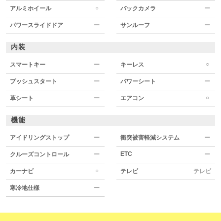
○
アルミホイール
バックカメラ
ー
パワースライドドア
ー
サンルーフ
ー
内装
○
スマートキー
ー
キーレス
プッシュスタート
ー
パワーシート
ー
○
革シート
ー
エアコン
機能
アイドリングストップ
ー
衝突被害軽減システム
ー
ETC
クルーズコントロール
ー
ー
○
カーナビ
テレビ
テレビ
寒冷地仕様
ー