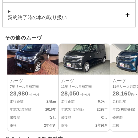
契約終了時の車の取り扱い
その他のムーヴ
ムーヴ
ムーヴ
ムーヴ
7
年リース月額定額
11
年リース月額定額
11
年リース月額
23,980
28,050
28,160
円〜/月
円〜/月
円〜
走行距離
2.5
km
走行距離
0.0
km
走行距離
年式(初度登録)
2016
年
年式(初度登録)
2025
年
年式(初度登録)
修復歴
なし
修復歴
なし
修復歴
車検
2年付き
車検
2年付き
車検