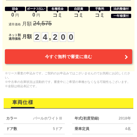
頭金
ボーナス払い
各種税金
自賠責
手数料
法的整備付
0
0
コミ
コミ
コミ
円
円
一年補償付
24,575
月額
通常価格
2
4
2
0
0
,
ネット割
月額
適用価格
今すぐ無料で審査に進む
※リース審査の申込みです。ご契約のお申込みではございませんのでお気軽にお試しくださ
い。
※中古車の在庫状況は流動的です。審査中にご希望の車種がなくなる可能性もございます。
※金額は税込表記です。
車両仕様
カラー
パールホワイトⅢ
年式(初度登録)
2018年
ドア数
5ドア
乗車定員
4名