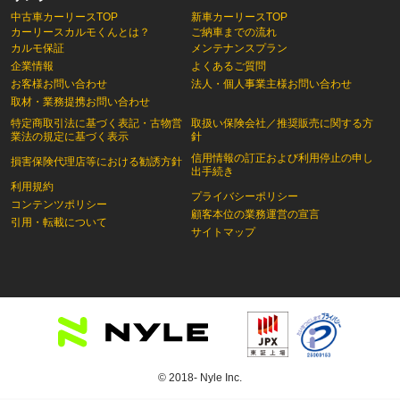
中古車カーリースTOP
新車カーリースTOP
カーリースカルモくんとは？
ご納車までの流れ
カルモ保証
メンテナンスプラン
企業情報
よくあるご質問
お客様お問い合わせ
法人・個人事業主様お問い合わせ
取材・業務提携お問い合わせ
特定商取引法に基づく表記・古物営
取扱い保険会社／推奨販売に関する方
業法の規定に基づく表示
針
信用情報の訂正および利用停止の申し
損害保険代理店等における勧誘方針
出手続き
利用規約
プライバシーポリシー
コンテンツポリシー
顧客本位の業務運営の宣言
引用・転載について
サイトマップ
© 2018- Nyle Inc.