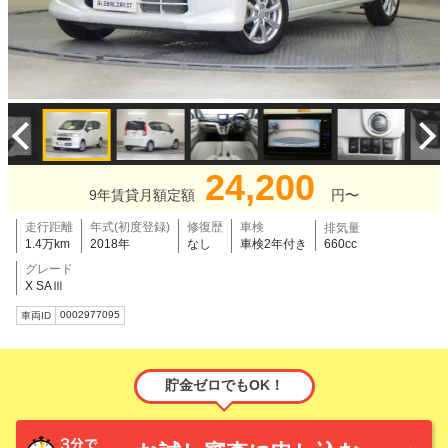
24,200
9年賃貸月額定額
円〜
走行距離
年式(初度登録)
修復歴
車検
排気量
1.4万km
2018年
なし
車検2年付き
660cc
グレード
X SAⅢ
0002977095
車両ID
貯金ゼロでもOK！