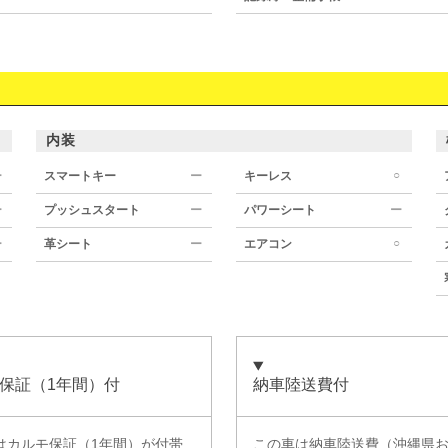
内装
○
ー
スマートキー
ー
キーレス
ー
プッシュスタート
ー
パワーシート
ー
○
ー
革シート
ー
エアコン
保証（1年間）付
納車陸送費付
は
カルモ保証（1年間）
が付帯
この車は納車陸送費（沖縄県