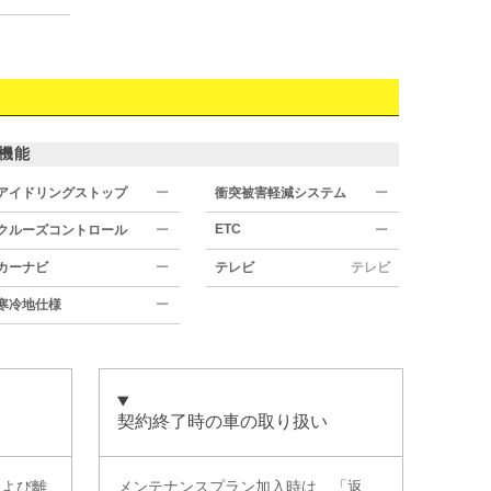
機能
アイドリングストップ
ー
衝突被害軽減システム
ー
ETC
クルーズコントロール
ー
ー
カーナビ
ー
テレビ
テレビ
寒冷地仕様
ー
契約終了時の車の取り扱い
および離
メンテナンスプラン加入時は、「返