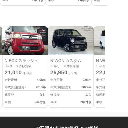
車検
2年付き
車検
2年付き
車検
2
N-BOX スラッシュ
N-WGN カスタム
N-WGN
9
年リース月額定額
11
年リース月額定額
10
年リース月額定額
21,010
26,950
22,880
円〜/月
円〜/月
円〜/月
走行距離
4.0
km
走行距離
0.0
km
走行距離
年式(初度登録)
2018
年
年式(初度登録)
2022
年
年式(初度登録)
修復歴
なし
修復歴
なし
修復歴
車検
2年付き
車検
2年付き
車検