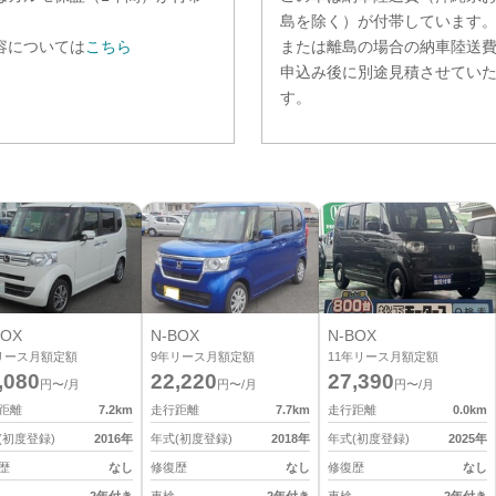
。
島を除く）が付帯しています
容については
こちら
または離島の場合の納車陸送
申込み後に別途見積させてい
す。
BOX
N-BOX
N-BOX
リース月額定額
9
年リース月額定額
11
年リース月額定額
,080
22,220
27,390
円〜/月
円〜/月
円〜/月
距離
7.2
km
走行距離
7.7
km
走行距離
0.0
km
(初度登録)
2016
年
年式(初度登録)
2018
年
年式(初度登録)
2025
年
歴
なし
修復歴
なし
修復歴
なし