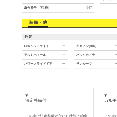
047
車台番号（下3桁）
装備・他
外装
LEDヘッドライト
ー
キセノン(HID)
○
アルミホイール
バックカメラ
パワースライドドア
ー
サンルーフ
法定整備付
カルモ
この車は法定整備が付いた状態で納車
この車