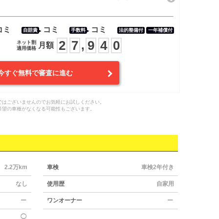
コミ
コミ
コミ
自賠責
手数料
法的整備付
一年補償付
2
7
9
4
0
,
ネット割
月額
適用価格
今すぐ無料で審査に進む
ではございませんのでお気軽にお試しください。
希望の車種がなくなる可能性もございます。
2.2万km
車検
車検2年付き
なし
使用歴
自家用
ー
ワンオーナー
ー
◯