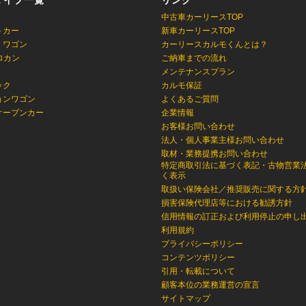
タイプ一覧
リンク
中古車カーリースTOP
トカー
新車カーリースTOP
・ワゴン
カーリースカルモくんとは？
ロカン
ご納車までの流れ
メンテナンスプラン
ック
カルモ保証
ョンワゴン
よくあるご質問
オープンカー
企業情報
お客様お問い合わせ
法人・個人事業主様お問い合わせ
取材・業務提携お問い合わせ
特定商取引法に基づく表記・古物営業
く表示
取扱い保険会社／推奨販売に関する方
損害保険代理店等における勧誘方針
信用情報の訂正および利用停止の申し
利用規約
プライバシーポリシー
コンテンツポリシー
引用・転載について
顧客本位の業務運営の宣言
サイトマップ