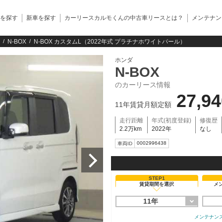
を探す
新車を探す
カーリースカルモくんの中古車リースとは？
メンテナン
N-BOX
N-BOX カスタムL（2022年式 プラチナホワイトパール）
ホンダ
N-BOX
のカーリース情報
27,9
11年賃貸月額定額
走行距離
年式(初度登録)
修復歴
2.2万km
2022年
なし
0002996438
車両ID
STEP1
賃貸期間を選択
メ
11年
メンテナン