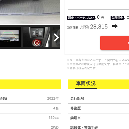
0
円
頭金・
ボーナス払い
各種税金
28,315
月額
通常価格
※リース審査の申込みです。ご契約のお申込み
※中古車の在庫状況は流動的です。審査中にご
※金額は税込表記です。
車両状況
登録)
2022年
走行距離
4名
修復歴
660cc
禁煙車
2WD
記録簿・整備手帳