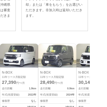
。沖縄県
却」または「車をもらう」をお選びい
費は審査
ただきます。非加入時は返却いただき
ただきま
ます。
N-BOX
N-BOX
N-BOX
11
年リース月額定額
11
年リース月額定額
11
年リース月額定額
27,390
28,490
30,140
円〜/月
円〜/月
円〜/月
走行距離
1.9
km
走行距離
0.9
km
走行距離
0
年式(初度登録)
2022
年
年式(初度登録)
2024
年
年式(初度登録)
2
修復歴
なし
修復歴
なし
修復歴