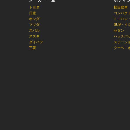
メーカー一覧
ボディ
トヨタ
軽自動車
日産
コンパク
ホンダ
ミニバン
マツダ
SUV・ク
スバル
セダン
スズキ
ハッチバ
ダイハツ
ステーシ
三菱
クーペ・