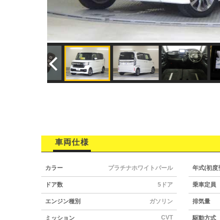
車両仕様
カラー
プラチナホワイトパール
年式(初度
ドア数
5ドア
乗車定員
エンジン種別
ガソリン
排気量
CVT
ミッション
駆動方式