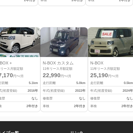
2年付き
車検
2年付き
車検
2年付き
BOX +
N-BOX カスタム
N-BOX
年リース月額定額
11
年リース月額定額
11
年リース月額定額
7,170
22,990
25,190
円〜/月
円〜/月
円〜/月
行距離
5.1
km
走行距離
5.0
km
走行距離
0.5
km
式(初度登録)
2016
年
年式(初度登録)
2022
年
年式(初度登録)
2024
年
復歴
なし
修復歴
なし
修復歴
なし
検
2年付き
車検
2年付き
車検
2年付き