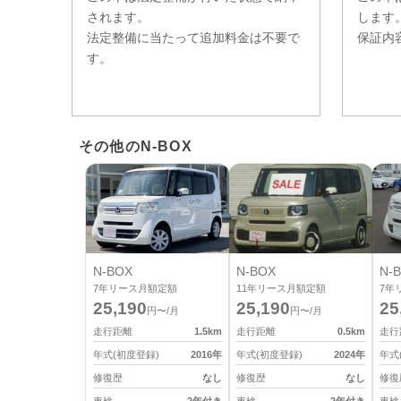
されます。
します
法定整備に当たって追加料金は不要で
保証内
す。
その他のN-BOX
N-BOX
N-BOX
N-
7
年リース月額定額
11
年リース月額定額
7
年
25,190
25,190
25
円〜/月
円〜/月
走行距離
1.5
km
走行距離
0.5
km
走行
年式(初度登録)
2016
年
年式(初度登録)
2024
年
年式
修復歴
なし
修復歴
なし
修復