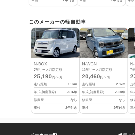
車検
2年付き
車検
2年付き
車検
このメーカーの軽自動車
N-BOX
N-WGN
N-
7
年リース月額定額
11
年リース月額定額
7
25,190
20,460
2
円〜/月
円〜/月
走行距離
1.5
km
走行距離
2.8
km
走
年式(初度登録)
2016
年
年式(初度登録)
2020
年
年
修復歴
なし
修復歴
なし
修
車検
2年付き
車検
2年付き
車