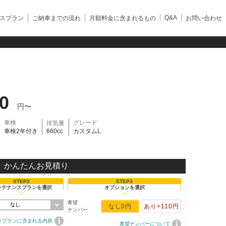
Q&A
スプラン
ご納車までの流れ
月額料金に含まれるもの
お問い合わせ
40
円〜
車検
グレード
排気量
車検2年付き
660cc
カスタムL
かんたんお見積り
STEP2
STEP3
ンテナンスプランを選択
オプションを選択
希望
なし
なし
0円
あり
+110円
ナンバー
スプランに含まれる内容
希望ナンバーについて