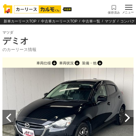
メニュー
保存済み
新車カーリースTOP
中古車カーリースTOP
中古車一覧
マツダ
コンパク
マツダ
デミオ
のカーリース情報
車両仕様
車両状況
装備・他