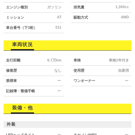
1,300cc
エンジン種別
ガソリン
排気量
AT
4WD
ミッション
駆動方式
011
車台番号（下3桁）
車両状況
走行距離
6.7万km
車検
車検2年付き
修復歴
なし
使用歴
自家用
禁煙車
ー
ワンオーナー
ー
記録簿・整備手帳
ー
装備・他
外装
LEDヘッドライト
ー
キセノン(HID)
ー