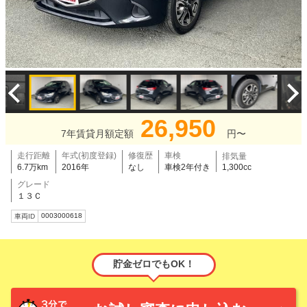
26,950
7年賃貸月額定額
円〜
走行距離
年式(初度登録)
修復歴
車検
排気量
6.7万km
2016年
なし
車検2年付き
1,300cc
グレード
１３Ｃ
0003000618
車両ID
貯金ゼロでもOK！