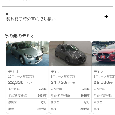
契約終了時の車の取り扱い
その他のデミオ
デミオ
デミオ
デミオ
10
年リース月額定額
9
年リース月額定額
9
年リース月額定
22,330
24,750
26,180
円〜/月
円〜/月
円〜
走行距離
7.2
km
走行距離
5.8
km
走行距離
年式(初度登録)
2019
年
年式(初度登録)
2018
年
年式(初度登録)
修復歴
なし
修復歴
なし
修復歴
車検
2年付き
車検
2年付き
車検