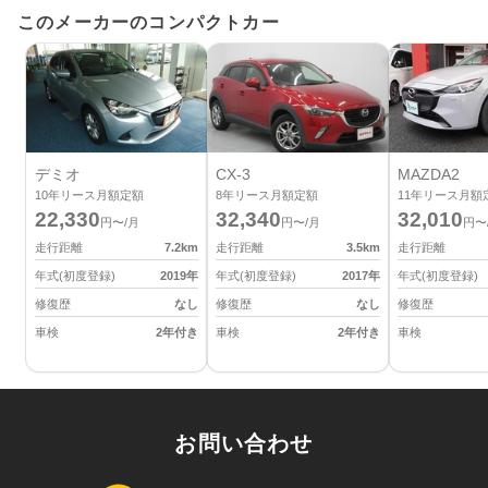
このメーカーのコンパクトカー
デミオ
CX-3
MAZDA2
10
年リース月額定額
8
年リース月額定額
11
年リース月額
22,330
32,340
32,010
円〜/月
円〜/月
円〜
走行距離
7.2
km
走行距離
3.5
km
走行距離
年式(初度登録)
2019
年
年式(初度登録)
2017
年
年式(初度登録)
修復歴
なし
修復歴
なし
修復歴
車検
2年付き
車検
2年付き
車検
お問い合わせ