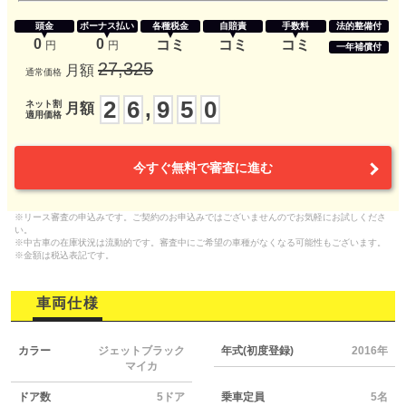
頭金
ボーナス払い
各種税金
自賠責
手数料
法的整備付
0
0
コミ
コミ
コミ
円
円
一年補償付
27,325
月額
通常価格
2
6
9
5
0
,
ネット割
月額
適用価格
今すぐ無料で審査に進む
※リース審査の申込みです。ご契約のお申込みではございませんのでお気軽にお試しくださ
い。
※中古車の在庫状況は流動的です。審査中にご希望の車種がなくなる可能性もございます。
※金額は税込表記です。
車両仕様
カラー
ジェットブラック
年式(初度登録)
2016年
マイカ
ドア数
5ドア
乗車定員
5名