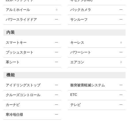
○
アルミホイール
バックカメラ
ー
パワースライドドア
ー
サンルーフ
ー
内装
○
スマートキー
ー
キーレス
プッシュスタート
ー
パワーシート
ー
○
革シート
ー
エアコン
機能
アイドリングストップ
ー
衝突被害軽減システム
ー
ETC
クルーズコントロール
ー
ー
カーナビ
ー
テレビ
ー
寒冷地仕様
ー