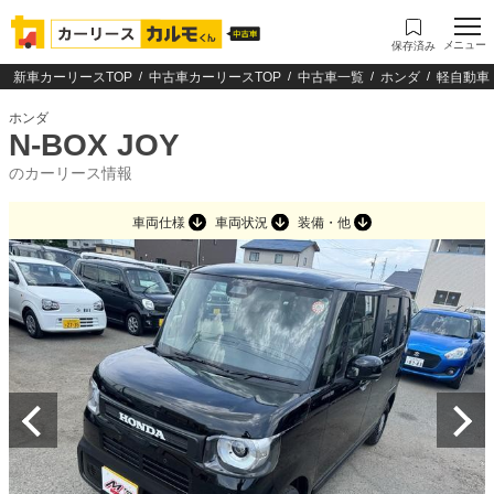
メニュー
保存済み
新車カーリースTOP
中古車カーリースTOP
中古車一覧
ホンダ
軽自動車
ホンダ
N-BOX JOY
のカーリース情報
車両仕様
車両状況
装備・他