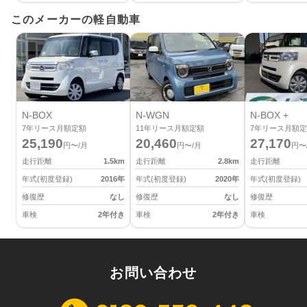
このメーカーの軽自動車
N-BOX
N-WGN
N-BOX +
7
年リース月額定額
11
年リース月額定額
7
年リース月額定
25,190
20,460
27,170
円〜/月
円〜/月
円〜
走行距離
1.5
km
走行距離
2.8
km
走行距離
年式(初度登録)
2016
年
年式(初度登録)
2020
年
年式(初度登録)
修復歴
なし
修復歴
なし
修復歴
車検
2年付き
車検
2年付き
車検
お問い合わせ