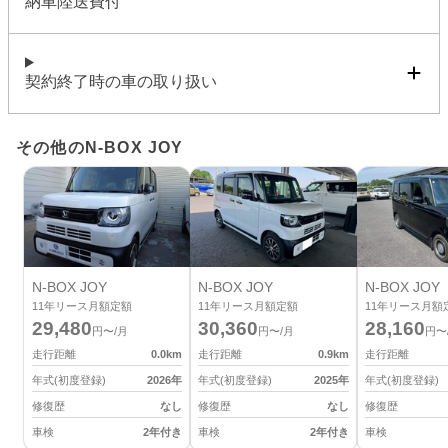
納車陸送費付
契約終了時の車の取り扱い
その他のN-BOX JOY
N-BOX JOY
N-BOX JOY
N-BOX JOY
11
年リース月額定額
11
年リース月額定額
11
年リース月額
29,480
30,360
28,160
円〜/月
円〜/月
円〜
走行距離
0.0
km
走行距離
0.9
km
走行距離
年式(初度登録)
2026
年
年式(初度登録)
2025
年
年式(初度登録)
修復歴
なし
修復歴
なし
修復歴
車検
2年付き
車検
2年付き
車検