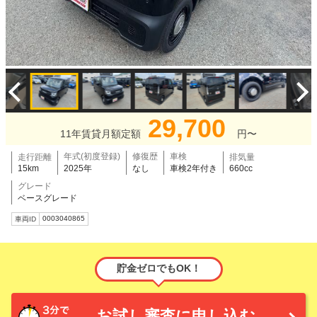
29,700
11年賃貸月額定額
円〜
年式(初度登録)
修復歴
車検
走行距離
排気量
15km
2025年
なし
車検2年付き
660cc
グレード
ベースグレード
0003040865
車両ID
貯金ゼロでもOK！
お試し審査に申し込む