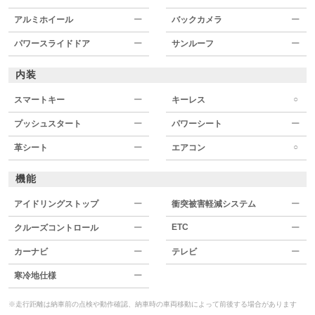
アルミホイール
ー
バックカメラ
ー
パワースライドドア
ー
サンルーフ
ー
内装
○
スマートキー
ー
キーレス
プッシュスタート
ー
パワーシート
ー
○
革シート
ー
エアコン
機能
アイドリングストップ
ー
衝突被害軽減システム
ー
ETC
クルーズコントロール
ー
ー
カーナビ
ー
テレビ
ー
寒冷地仕様
ー
※走行距離は納車前の点検や動作確認、納車時の車両移動によって前後する場合があります