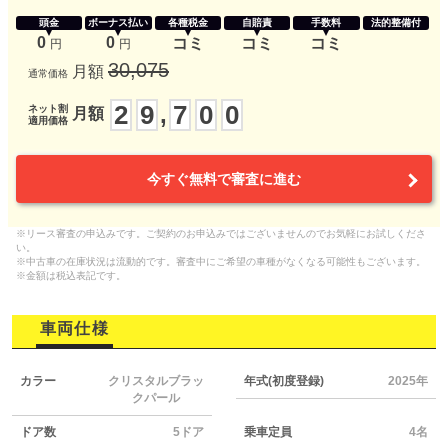
頭金
ボーナス払い
各種税金
自賠責
手数料
法的整備付
0
0
コミ
コミ
コミ
円
円
30,075
月額
通常価格
2
9
7
0
0
,
ネット割
月額
適用価格
今すぐ無料で審査に進む
※リース審査の申込みです。ご契約のお申込みではございませんのでお気軽にお試しくださ
い。
※中古車の在庫状況は流動的です。審査中にご希望の車種がなくなる可能性もございます。
※金額は税込表記です。
車両仕様
カラー
クリスタルブラッ
年式(初度登録)
2025年
クパール
ドア数
5ドア
乗車定員
4名