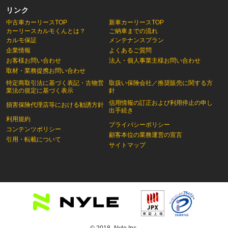
リンク
中古車カーリースTOP
新車カーリースTOP
カーリースカルモくんとは？
ご納車までの流れ
カルモ保証
メンテナンスプラン
企業情報
よくあるご質問
お客様お問い合わせ
法人・個人事業主様お問い合わせ
取材・業務提携お問い合わせ
特定商取引法に基づく表記・古物営
取扱い保険会社／推奨販売に関する方
業法の規定に基づく表示
針
信用情報の訂正および利用停止の申し
損害保険代理店等における勧誘方針
出手続き
利用規約
プライバシーポリシー
コンテンツポリシー
顧客本位の業務運営の宣言
引用・転載について
サイトマップ
© 2018- Nyle Inc.