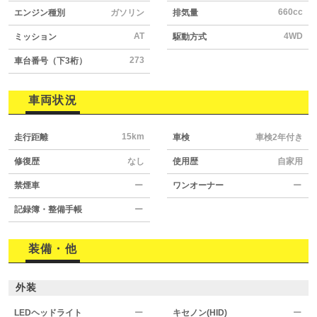
660cc
エンジン種別
ガソリン
排気量
AT
4WD
ミッション
駆動方式
273
車台番号（下3桁）
車両状況
15km
走行距離
車検
車検2年付き
修復歴
なし
使用歴
自家用
禁煙車
ー
ワンオーナー
ー
記録簿・整備手帳
ー
装備・他
外装
LEDヘッドライト
ー
キセノン(HID)
ー