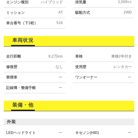
1,500cc
エンジン種別
ハイブリッド
排気量
AT
2WD
ミッション
駆動方式
516
車台番号（下3桁）
車両状況
走行距離
9.2万km
車検
車検2年付き
修復歴
なし
使用歴
レンタカー
禁煙車
ー
ワンオーナー
ー
記録簿・整備手帳
ー
装備・他
外装
LEDヘッドライト
ー
キセノン(HID)
ー