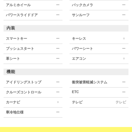
アルミホイール
ー
バックカメラ
ー
パワースライドドア
ー
サンルーフ
ー
内装
○
スマートキー
ー
キーレス
プッシュスタート
ー
パワーシート
ー
○
革シート
ー
エアコン
機能
アイドリングストップ
ー
衝突被害軽減システム
ー
ETC
クルーズコントロール
ー
ー
○
カーナビ
テレビ
テレビ
寒冷地仕様
ー