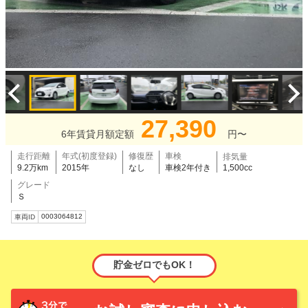
27,390
6年賃貸月額定額
円〜
走行距離
年式(初度登録)
修復歴
車検
排気量
9.2万km
2015年
なし
車検2年付き
1,500cc
グレード
Ｓ
0003064812
車両ID
貯金ゼロでもOK！