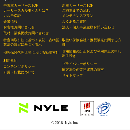
中古車カーリースTOP
新車カーリースTOP
カーリースカルモくんとは？
ご納車までの流れ
カルモ保証
メンテナンスプラン
企業情報
よくあるご質問
お客様お問い合わせ
法人・個人事業主様お問い合わせ
取材・業務提携お問い合わせ
特定商取引法に基づく表記・古物営
取扱い保険会社／推奨販売に関する方
業法の規定に基づく表示
針
信用情報の訂正および利用停止の申し
損害保険代理店等における勧誘方針
出手続き
利用規約
プライバシーポリシー
コンテンツポリシー
顧客本位の業務運営の宣言
引用・転載について
サイトマップ
© 2018- Nyle Inc.