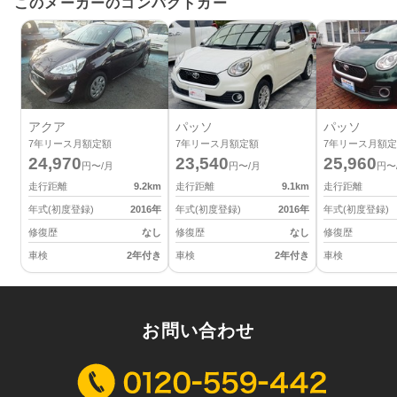
このメーカーのコンパクトカー
アクア
パッソ
パッソ
7
年リース月額定額
7
年リース月額定額
7
年リース月額定
24,970
23,540
25,960
円〜/月
円〜/月
円〜
走行距離
9.2
km
走行距離
9.1
km
走行距離
年式(初度登録)
2016
年
年式(初度登録)
2016
年
年式(初度登録)
修復歴
なし
修復歴
なし
修復歴
車検
2年付き
車検
2年付き
車検
お問い合わせ