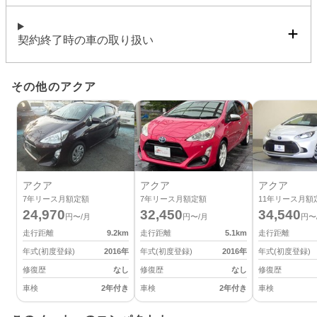
契約終了時の車の取り扱い
その他のアクア
アクア
アクア
アクア
7
年リース月額定額
7
年リース月額定額
11
年リース月額
24,970
32,450
34,540
円〜/月
円〜/月
円〜
走行距離
9.2
km
走行距離
5.1
km
走行距離
年式(初度登録)
2016
年
年式(初度登録)
2016
年
年式(初度登録)
修復歴
なし
修復歴
なし
修復歴
車検
2年付き
車検
2年付き
車検