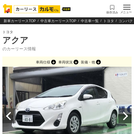
メニュー
保存済み
新車カーリースTOP
中古車カーリースTOP
中古車一覧
トヨタ
コンパク
トヨタ
アクア
のカーリース情報
車両仕様
車両状況
装備・他