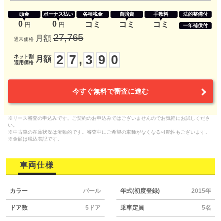
頭金
ボーナス払い
各種税金
自賠責
手数料
法的整備付
0
0
コミ
コミ
コミ
円
円
一年補償付
27,765
月額
通常価格
2
7
3
9
0
,
ネット割
月額
適用価格
今すぐ無料で審査に進む
※リース審査の申込みです。ご契約のお申込みではございませんのでお気軽にお試しくださ
い。
※中古車の在庫状況は流動的です。審査中にご希望の車種がなくなる可能性もございます。
※金額は税込表記です。
車両仕様
カラー
パール
年式(初度登録)
2015年
ドア数
5ドア
乗車定員
5名