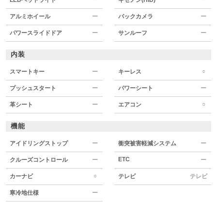
アルミホイール
ー
バックカメラ
ー
パワースライドドア
ー
サンルーフ
ー
内装
○
スマートキー
ー
キーレス
プッシュスタート
ー
パワーシート
ー
○
革シート
ー
エアコン
機能
アイドリングストップ
ー
衝突被害軽減システム
ー
ETC
クルーズコントロール
ー
ー
○
カーナビ
テレビ
テレビ
寒冷地仕様
ー