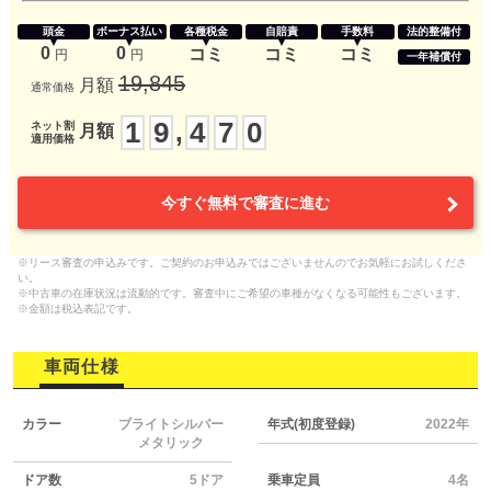
頭金
ボーナス払い
各種税金
自賠責
手数料
法的整備付
0
0
コミ
コミ
コミ
円
円
一年補償付
19,845
月額
通常価格
1
9
4
7
0
,
ネット割
月額
適用価格
今すぐ無料で審査に進む
※リース審査の申込みです。ご契約のお申込みではございませんのでお気軽にお試しくださ
い。
※中古車の在庫状況は流動的です。審査中にご希望の車種がなくなる可能性もございます。
※金額は税込表記です。
車両仕様
カラー
ブライトシルバー
年式(初度登録)
2022年
メタリック
ドア数
5ドア
乗車定員
4名