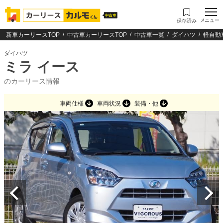
メニュー
保存済み
新車カーリースTOP
中古車カーリースTOP
中古車一覧
ダイハツ
軽自動
ダイハツ
ミラ イース
のカーリース情報
車両仕様
車両状況
装備・他