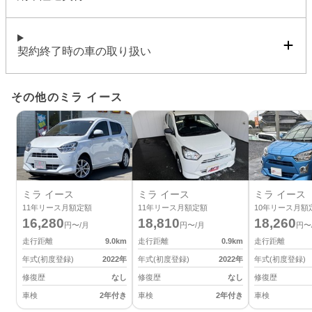
契約終了時の車の取り扱い
その他のミラ イース
ミラ イース
ミラ イース
ミラ イース
11
年リース月額定額
11
年リース月額定額
10
年リース月額
16,280
18,810
18,260
円〜/月
円〜/月
円〜
走行距離
9.0
km
走行距離
0.9
km
走行距離
年式(初度登録)
2022
年
年式(初度登録)
2022
年
年式(初度登録)
修復歴
なし
修復歴
なし
修復歴
車検
2年付き
車検
2年付き
車検