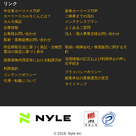
リンク
中古車カーリースTOP
新車カーリースTOP
カーリースカルモくんとは？
ご納車までの流れ
カルモ保証
メンテナンスプラン
企業情報
よくあるご質問
お客様お問い合わせ
法人・個人事業主様お問い合わせ
取材・業務提携お問い合わせ
特定商取引法に基づく表記・古物営
取扱い保険会社／推奨販売に関する方
業法の規定に基づく表示
針
信用情報の訂正および利用停止の申し
損害保険代理店等における勧誘方針
出手続き
利用規約
プライバシーポリシー
コンテンツポリシー
顧客本位の業務運営の宣言
引用・転載について
サイトマップ
© 2018- Nyle Inc.