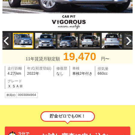
19,470
11年賃貸月額定額
円〜
走行距離
年式(初度登録)
修復歴
車検
排気量
4.2万km
2022年
なし
車検2年付き
660cc
グレード
Ｘ ＳＡⅢ
0003084904
車両ID
貯金ゼロでもOK！