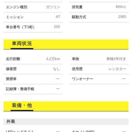
660cc
エンジン種別
ガソリン
排気量
AT
2WD
ミッション
駆動方式
205
車台番号（下3桁）
車両状況
走行距離
4.2万km
車検
車検2年付き
修復歴
なし
使用歴
レンタカー
禁煙車
ー
ワンオーナー
ー
記録簿・整備手帳
ー
装備・他
外装
LEDヘッドライト
ー
キセノン(HID)
ー