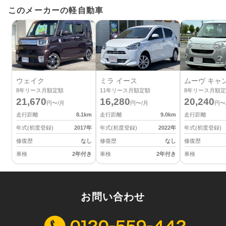
このメーカーの軽自動車
ウェイク
ミラ イース
ムーヴ キャ
8
年リース月額定額
11
年リース月額定額
8
年リース月額定
21,670
16,280
20,240
円〜/月
円〜/月
円〜
走行距離
8.1
km
走行距離
9.0
km
走行距離
年式(初度登録)
2017
年
年式(初度登録)
2022
年
年式(初度登録)
修復歴
なし
修復歴
なし
修復歴
車検
2年付き
車検
2年付き
車検
お問い合わせ