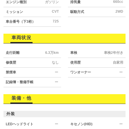
660cc
エンジン種別
ガソリン
排気量
CVT
2WD
ミッション
駆動方式
725
車台番号（下3桁）
車両状況
走行距離
6.3万km
車検
車検2年付き
修復歴
なし
使用歴
自家用
禁煙車
ー
ワンオーナー
ー
記録簿・整備手帳
ー
装備・他
外装
LEDヘッドライト
ー
キセノン(HID)
ー