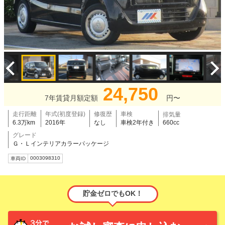
24,750
7年賃貸月額定額
円〜
走行距離
年式(初度登録)
修復歴
車検
排気量
6.3万km
2016年
なし
車検2年付き
660cc
グレード
Ｇ・Ｌインテリアカラーパッケージ
0003098310
車両ID
貯金ゼロでもOK！