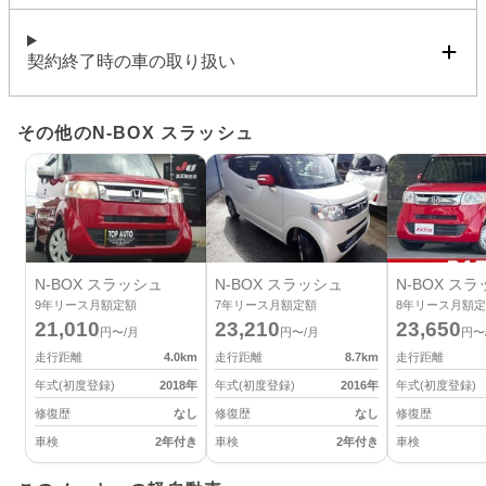
契約終了時の車の取り扱い
その他のN-BOX スラッシュ
N-BOX スラッシュ
N-BOX スラッシュ
N-BOX ス
9
年リース月額定額
7
年リース月額定額
8
年リース月額定
21,010
23,210
23,650
円〜/月
円〜/月
円〜
走行距離
4.0
km
走行距離
8.7
km
走行距離
年式(初度登録)
2018
年
年式(初度登録)
2016
年
年式(初度登録)
修復歴
なし
修復歴
なし
修復歴
車検
2年付き
車検
2年付き
車検