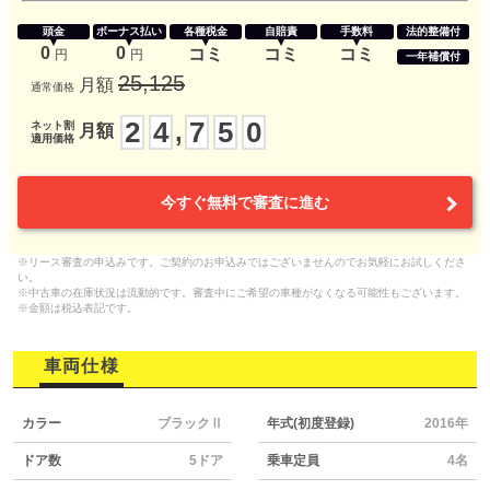
頭金
ボーナス払い
各種税金
自賠責
手数料
法的整備付
0
0
コミ
コミ
コミ
円
円
一年補償付
25,125
月額
通常価格
2
4
7
5
0
,
ネット割
月額
適用価格
今すぐ無料で審査に進む
※リース審査の申込みです。ご契約のお申込みではございませんのでお気軽にお試しくださ
い。
※中古車の在庫状況は流動的です。審査中にご希望の車種がなくなる可能性もございます。
※金額は税込表記です。
車両仕様
カラー
ブラックⅡ
年式(初度登録)
2016年
ドア数
5ドア
乗車定員
4名