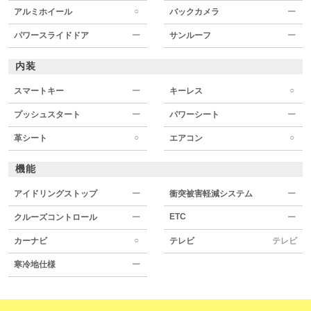
○
アルミホイール
バックカメラ
ー
パワースライドドア
ー
サンルーフ
ー
内装
○
スマートキー
ー
キーレス
プッシュスタート
ー
パワーシート
ー
○
○
革シート
エアコン
機能
アイドリングストップ
ー
衝突被害軽減システム
ー
ETC
クルーズコントロール
ー
ー
○
カーナビ
テレビ
テレビ
寒冷地仕様
ー