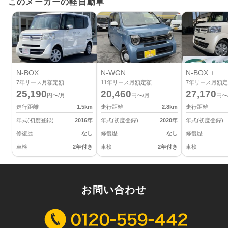
このメーカーの軽自動車
N-BOX
N-WGN
N-BOX +
7
年リース月額定額
11
年リース月額定額
7
年リース月額定
25,190
20,460
27,170
円〜/月
円〜/月
円〜
走行距離
1.5
km
走行距離
2.8
km
走行距離
年式(初度登録)
2016
年
年式(初度登録)
2020
年
年式(初度登録)
修復歴
なし
修復歴
なし
修復歴
車検
2年付き
車検
2年付き
車検
お問い合わせ