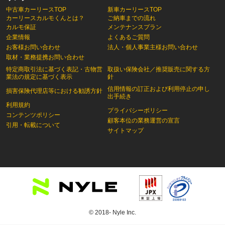
中古車カーリースTOP
新車カーリースTOP
カーリースカルモくんとは？
ご納車までの流れ
カルモ保証
メンテナンスプラン
企業情報
よくあるご質問
お客様お問い合わせ
法人・個人事業主様お問い合わせ
取材・業務提携お問い合わせ
特定商取引法に基づく表記・古物営
取扱い保険会社／推奨販売に関する方
業法の規定に基づく表示
針
信用情報の訂正および利用停止の申し
損害保険代理店等における勧誘方針
出手続き
利用規約
プライバシーポリシー
コンテンツポリシー
顧客本位の業務運営の宣言
引用・転載について
サイトマップ
© 2018- Nyle Inc.