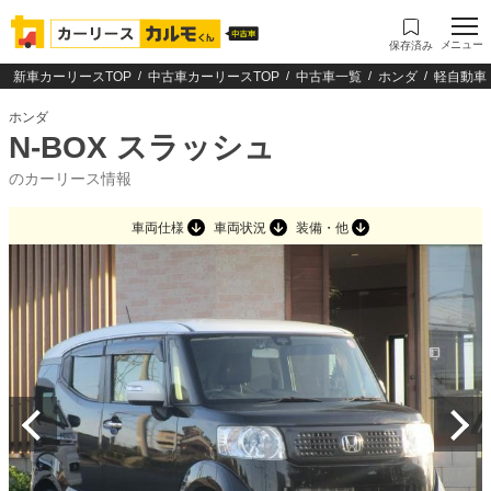
メニュー
保存済み
新車カーリースTOP
中古車カーリースTOP
中古車一覧
ホンダ
軽自動車
ホンダ
N-BOX スラッシュ
のカーリース情報
車両仕様
車両状況
装備・他