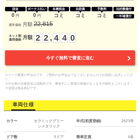
頭金
ボーナス払い
各種税金
自賠責
手数料
法的整備付
0
0
コミ
コミ
コミ
円
円
一年補償付
22,815
月額
通常価格
2
2
4
4
0
,
ネット割
月額
適用価格
今すぐ無料で審査に進む
※リース審査の申込みです。ご契約のお申込みではございませんのでお気軽にお試しくださ
い。
※中古車の在庫状況は流動的です。審査中にご希望の車種がなくなる可能性もございます。
※金額は税込表記です。
車両仕様
カラー
セラミックグリー
年式(初度登録)
2023年
ンメタリック
ドア数
5ドア
乗車定員
4名