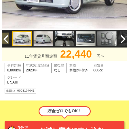
22,440
11年賃貸月額定額
円〜
年式(初度登録)
修復歴
車検
走行距離
排気量
8,800km
2023年
なし
車検2年付き
660cc
グレード
L SAⅢ
0003104041
車両ID
貯金ゼロでもOK！