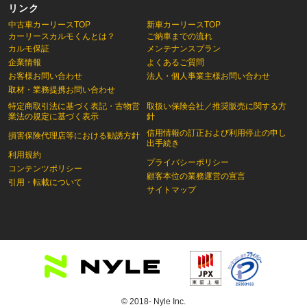
リンク
中古車カーリースTOP
新車カーリースTOP
カーリースカルモくんとは？
ご納車までの流れ
カルモ保証
メンテナンスプラン
企業情報
よくあるご質問
お客様お問い合わせ
法人・個人事業主様お問い合わせ
取材・業務提携お問い合わせ
特定商取引法に基づく表記・古物営
取扱い保険会社／推奨販売に関する方
業法の規定に基づく表示
針
信用情報の訂正および利用停止の申し
損害保険代理店等における勧誘方針
出手続き
利用規約
プライバシーポリシー
コンテンツポリシー
顧客本位の業務運営の宣言
引用・転載について
サイトマップ
© 2018- Nyle Inc.