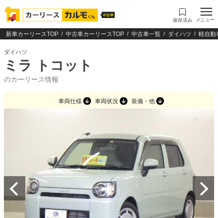
メニュー
保存済み
新車カーリースTOP
中古車カーリースTOP
中古車一覧
ダイハツ
軽自動
ダイハツ
ミラ トコット
のカーリース情報
車両仕様
車両状況
装備・他