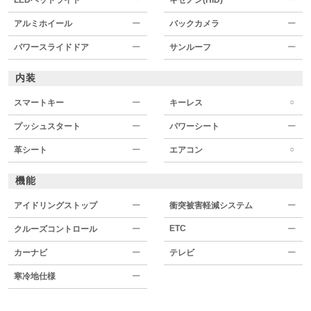
アルミホイール
ー
バックカメラ
ー
パワースライドドア
ー
サンルーフ
ー
内装
○
スマートキー
ー
キーレス
プッシュスタート
ー
パワーシート
ー
○
革シート
ー
エアコン
機能
アイドリングストップ
ー
衝突被害軽減システム
ー
ETC
クルーズコントロール
ー
ー
カーナビ
ー
テレビ
ー
寒冷地仕様
ー