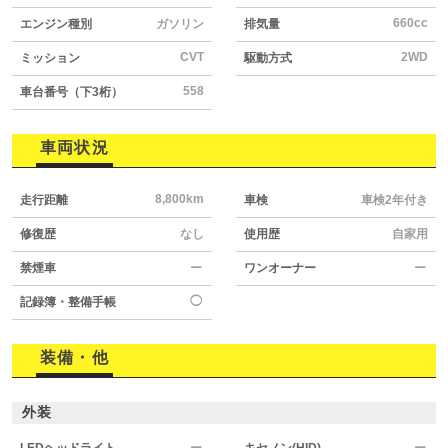
660cc
エンジン種別
ガソリン
排気量
CVT
2WD
ミッション
駆動方式
558
車台番号（下3桁）
車両状況
8,800km
走行距離
車検
車検2年付き
修復歴
なし
使用歴
自家用
禁煙車
ー
ワンオーナー
ー
◯
記録簿・整備手帳
装備・他
外装
LEDヘッドライト
ー
キセノン(HID)
ー