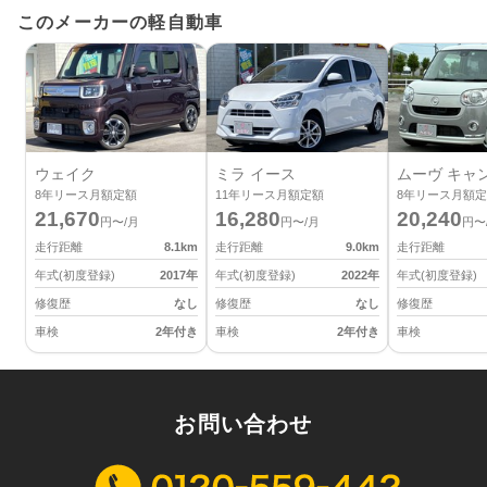
このメーカーの軽自動車
ウェイク
ミラ イース
ムーヴ キャ
8
年リース月額定額
11
年リース月額定額
8
年リース月額定
21,670
16,280
20,240
円〜/月
円〜/月
円〜
走行距離
8.1
km
走行距離
9.0
km
走行距離
年式(初度登録)
2017
年
年式(初度登録)
2022
年
年式(初度登録)
修復歴
なし
修復歴
なし
修復歴
車検
2年付き
車検
2年付き
車検
お問い合わせ