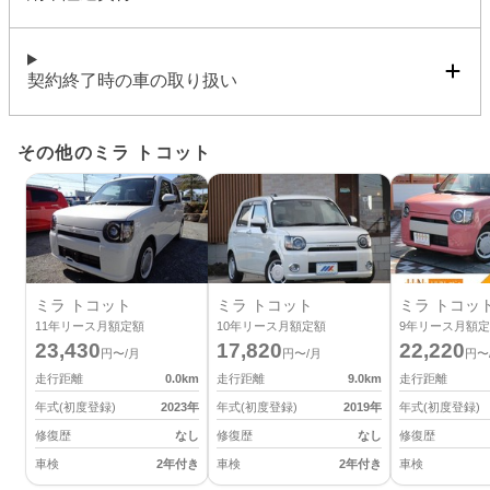
契約終了時の車の取り扱い
その他のミラ トコット
ミラ トコット
ミラ トコット
ミラ トコッ
11
年リース月額定額
10
年リース月額定額
9
年リース月額定
23,430
17,820
22,220
円〜/月
円〜/月
円〜
走行距離
0.0
km
走行距離
9.0
km
走行距離
年式(初度登録)
2023
年
年式(初度登録)
2019
年
年式(初度登録)
修復歴
なし
修復歴
なし
修復歴
車検
2年付き
車検
2年付き
車検