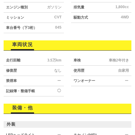
1,800cc
エンジン種別
ガソリン
排気量
CVT
4WD
ミッション
駆動方式
045
車台番号（下3桁）
車両状況
走行距離
3.5万km
車検
車検2年付き
修復歴
なし
使用歴
自家用
禁煙車
ー
ワンオーナー
ー
◯
記録簿・整備手帳
装備・他
外装
LEDヘッドライト
ー
キセノン(HID)
ー