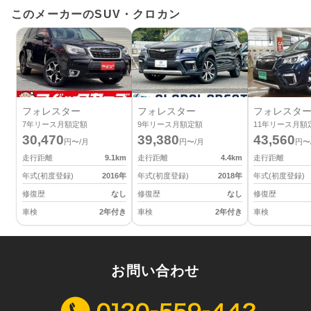
このメーカーのSUV・クロカン
フォレスター
フォレスター
フォレスタ
7
年リース月額定額
9
年リース月額定額
11
年リース月額
30,470
39,380
43,560
円〜/月
円〜/月
円〜
走行距離
9.1
km
走行距離
4.4
km
走行距離
年式(初度登録)
2016
年
年式(初度登録)
2018
年
年式(初度登録)
修復歴
なし
修復歴
なし
修復歴
車検
2年付き
車検
2年付き
車検
お問い合わせ