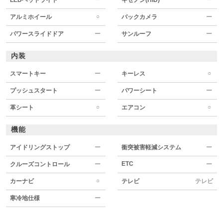
○
アルミホイール
バックカメラ
ー
パワースライドドア
ー
サンルーフ
ー
内装
○
スマートキー
ー
キーレス
プッシュスタート
ー
パワーシート
ー
○
○
革シート
エアコン
機能
アイドリングストップ
ー
衝突被害軽減システム
ー
ETC
クルーズコントロール
ー
ー
○
カーナビ
テレビ
テレビ
寒冷地仕様
ー