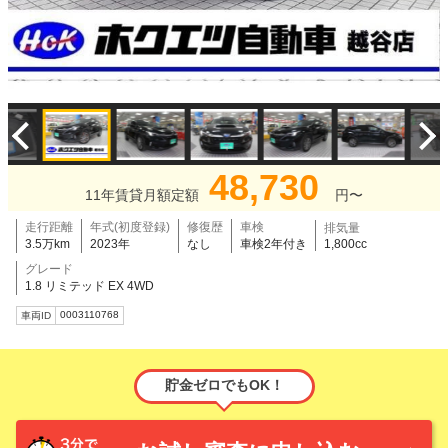
48,730
11年賃貸月額定額
円〜
走行距離
年式(初度登録)
修復歴
車検
排気量
3.5万km
2023年
なし
車検2年付き
1,800cc
グレード
1.8 リミテッド EX 4WD
0003110768
車両ID
貯金ゼロでもOK！