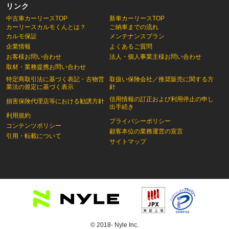
リンク
中古車カーリースTOP
新車カーリースTOP
カーリースカルモくんとは？
ご納車までの流れ
カルモ保証
メンテナンスプラン
企業情報
よくあるご質問
お客様お問い合わせ
法人・個人事業主様お問い合わせ
取材・業務提携お問い合わせ
特定商取引法に基づく表記・古物営
取扱い保険会社／推奨販売に関する方
業法の規定に基づく表示
針
信用情報の訂正および利用停止の申し
損害保険代理店等における勧誘方針
出手続き
利用規約
プライバシーポリシー
コンテンツポリシー
顧客本位の業務運営の宣言
引用・転載について
サイトマップ
© 2018- Nyle Inc.