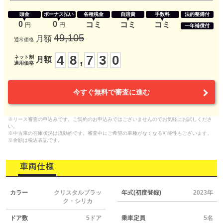
頭金
ボーナス払い
各種税金
自賠責
手数料
法的整備付
0
0
コミ
コミ
コミ
円
円
一年補償付
49,105
月額
通常価格
4
8
7
3
0
,
ネット割
月額
適用価格
今すぐ無料で審査に進む
※リース審査の申込みです。ご契約のお申込みではございませんのでお気軽にお試しくださ
い。
※中古車の在庫状況は流動的です。審査中にご希望の車種がなくなる可能性もございます。
※金額は税込表記です。
車両仕様
カラー
クリスタルブラッ
年式(初度登録)
2023年
ク・シリカ
ドア数
5ドア
乗車定員
5名