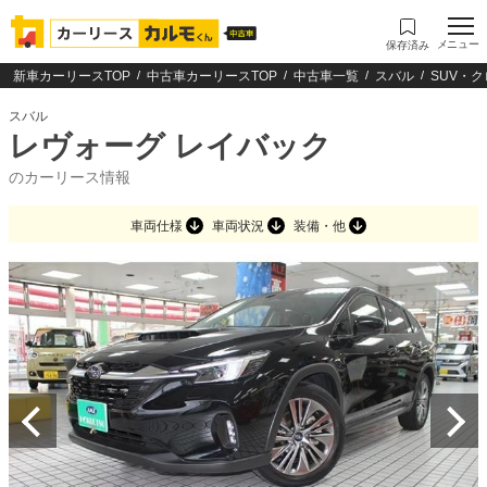
メニュー
保存済み
新車カーリースTOP
中古車カーリースTOP
中古車一覧
スバル
SUV・
スバル
レヴォーグ レイバック
のカーリース情報
車両仕様
車両状況
装備・他