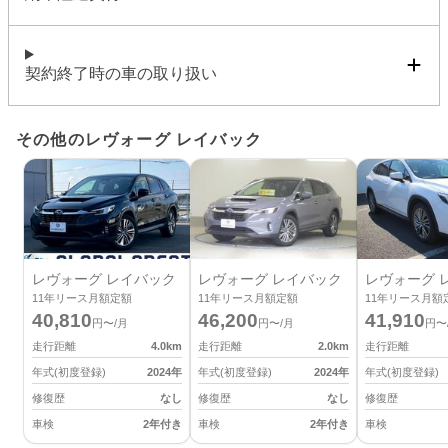
契約終了時の車の取り扱い
その他のレヴォーグ レイバック
レヴォーグ レイバック
レヴォーグ レイバック
レヴォーグ 
11
年リース月額定額
11
年リース月額定額
11
年リース月額
40,810
46,200
41,910
円〜/月
円〜/月
円〜
走行距離
4.0
km
走行距離
2.0
km
走行距離
年式(初度登録)
2024
年
年式(初度登録)
2024
年
年式(初度登録)
修復歴
なし
修復歴
なし
修復歴
車検
2年付き
車検
2年付き
車検