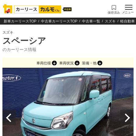
メニュー
保存済み
新車カーリースTOP
中古車カーリースTOP
中古車一覧
スズキ
軽自動車
スズキ
スペーシア
のカーリース情報
車両仕様
車両状況
装備・他