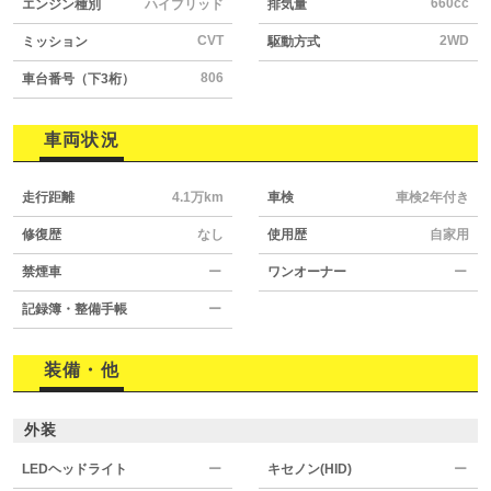
660cc
エンジン種別
ハイブリッド
排気量
CVT
2WD
ミッション
駆動方式
806
車台番号（下3桁）
車両状況
走行距離
4.1万km
車検
車検2年付き
修復歴
なし
使用歴
自家用
禁煙車
ー
ワンオーナー
ー
記録簿・整備手帳
ー
装備・他
外装
LEDヘッドライト
ー
キセノン(HID)
ー