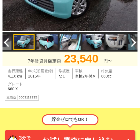
23,540
7年賃貸月額定額
円〜
走行距離
年式(初度登録)
修復歴
車検
排気量
4.1万km
2016年
なし
車検2年付き
660cc
グレード
660 X
0003112335
車両ID
貯金ゼロでもOK！