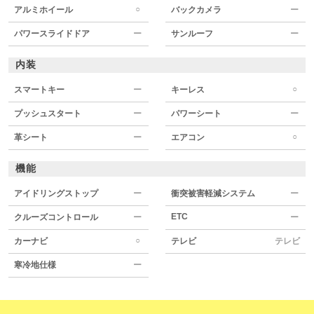
○
アルミホイール
バックカメラ
ー
パワースライドドア
ー
サンルーフ
ー
内装
○
スマートキー
ー
キーレス
プッシュスタート
ー
パワーシート
ー
○
革シート
ー
エアコン
機能
アイドリングストップ
ー
衝突被害軽減システム
ー
ETC
クルーズコントロール
ー
ー
○
カーナビ
テレビ
テレビ
寒冷地仕様
ー