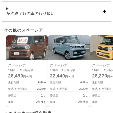
契約終了時の車の取り扱い
その他のスペーシア
スペーシア
スペーシア
スペーシア
11
年リース月額定額
11
年リース月額定額
11
年リース月額
28,490
22,440
28,270
円〜/月
円〜/月
円〜
走行距離
0.0
km
走行距離
4.0
km
走行距離
年式(初度登録)
2024
年
年式(初度登録)
2020
年
年式(初度登録)
修復歴
なし
修復歴
なし
修復歴
車検
2年付き
車検
2年付き
車検