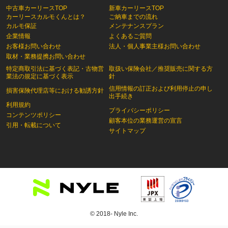
中古車カーリースTOP
新車カーリースTOP
カーリースカルモくんとは？
ご納車までの流れ
カルモ保証
メンテナンスプラン
企業情報
よくあるご質問
お客様お問い合わせ
法人・個人事業主様お問い合わせ
取材・業務提携お問い合わせ
特定商取引法に基づく表記・古物営
取扱い保険会社／推奨販売に関する方
業法の規定に基づく表示
針
信用情報の訂正および利用停止の申し
損害保険代理店等における勧誘方針
出手続き
利用規約
プライバシーポリシー
コンテンツポリシー
顧客本位の業務運営の宣言
引用・転載について
サイトマップ
© 2018- Nyle Inc.