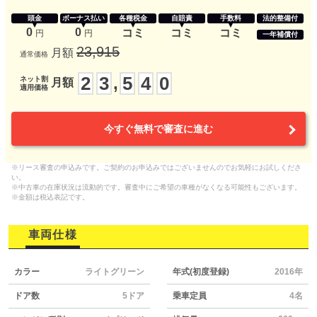
頭金
ボーナス払い
各種税金
自賠責
手数料
法的整備付
0
0
コミ
コミ
コミ
円
円
一年補償付
23,915
月額
通常価格
2
3
5
4
0
,
ネット割
月額
適用価格
今すぐ無料で審査に進む
※リース審査の申込みです。ご契約のお申込みではございませんのでお気軽にお試しくださ
い。
※中古車の在庫状況は流動的です。審査中にご希望の車種がなくなる可能性もございます。
※金額は税込表記です。
車両仕様
カラー
ライトグリーン
年式(初度登録)
2016年
ドア数
5ドア
乗車定員
4名