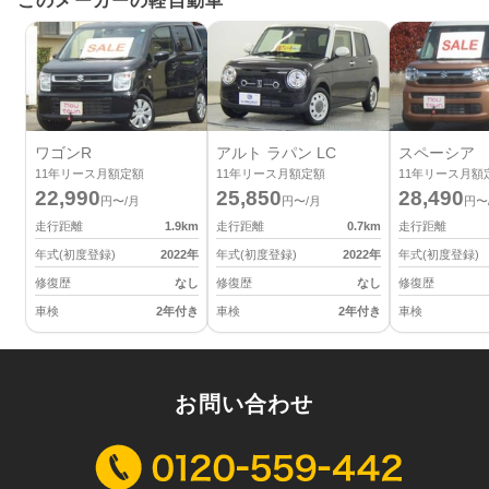
このメーカーの軽自動車
ワゴンR
アルト ラパン LC
スペーシア
11
年リース月額定額
11
年リース月額定額
11
年リース月額
22,990
25,850
28,490
円〜/月
円〜/月
円〜
走行距離
1.9
km
走行距離
0.7
km
走行距離
年式(初度登録)
2022
年
年式(初度登録)
2022
年
年式(初度登録)
修復歴
なし
修復歴
なし
修復歴
車検
2年付き
車検
2年付き
車検
お問い合わせ