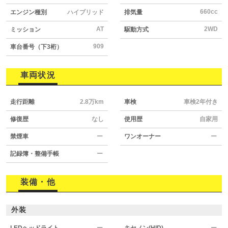
660cc
エンジン種別
ハイブリッド
排気量
AT
2WD
ミッション
駆動方式
909
車台番号（下3桁）
車両状況
走行距離
2.8万km
車検
車検2年付き
修復歴
なし
使用歴
自家用
禁煙車
ー
ワンオーナー
ー
記録簿・整備手帳
ー
装備・他
外装
LEDヘッドライト
ー
キセノン(HID)
ー