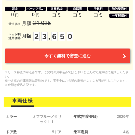
頭金
ボーナス払い
各種税金
自賠責
手数料
法的整備付
0
0
コミ
コミ
コミ
円
円
一年補償付
24,025
月額
通常価格
2
3
6
5
0
,
ネット割
月額
適用価格
今すぐ無料で審査に進む
※リース審査の申込みです。ご契約のお申込みではございませんのでお気軽にお試しくださ
い。
※中古車の在庫状況は流動的です。審査中にご希望の車種がなくなる可能性もございます。
※金額は税込表記です。
車両仕様
カラー
オフブルーメタリ
年式(初度登録)
2020年
ックＩＩ
ドア数
5ドア
乗車定員
4名