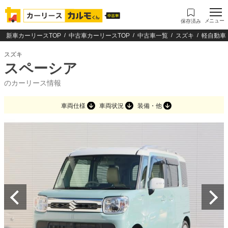
メニュー
保存済み
新車カーリースTOP
中古車カーリースTOP
中古車一覧
スズキ
軽自動車
スズキ
スペーシア
のカーリース情報
車両仕様
車両状況
装備・他