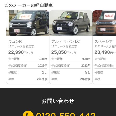
このメーカーの軽自動車
ワゴンR
アルト ラパン LC
スペーシア
11
年リース月額定額
11
年リース月額定額
11
年リース月額
22,990
25,850
28,490
円〜/月
円〜/月
円〜
走行距離
1.8
km
走行距離
0.7
km
走行距離
年式(初度登録)
2022
年
年式(初度登録)
2022
年
年式(初度登録)
修復歴
なし
修復歴
なし
修復歴
車検
2年付き
車検
2年付き
車検
お問い合わせ