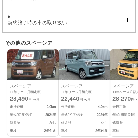
契約終了時の車の取り扱い
その他のスペーシア
スペーシア
スペーシア
スペーシア
11
年リース月額定額
11
年リース月額定額
11
年リース月額
28,490
22,440
28,270
円〜/月
円〜/月
円〜
走行距離
0.0
km
走行距離
4.0
km
走行距離
年式(初度登録)
2024
年
年式(初度登録)
2020
年
年式(初度登録)
修復歴
なし
修復歴
なし
修復歴
車検
2年付き
車検
2年付き
車検