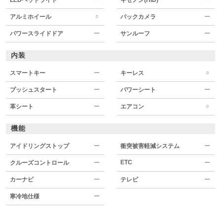
○
アルミホイール
バックカメラ
ー
パワースライドドア
ー
サンルーフ
ー
内装
○
スマートキー
ー
キーレス
プッシュスタート
ー
パワーシート
ー
○
革シート
ー
エアコン
機能
アイドリングストップ
ー
衝突被害軽減システム
ー
ETC
クルーズコントロール
ー
ー
カーナビ
ー
テレビ
ー
寒冷地仕様
ー