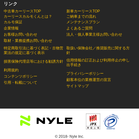
リンク
中古車カーリースTOP
新車カーリースTOP
カーリースカルモくんとは？
ご納車までの流れ
カルモ保証
メンテナンスプラン
企業情報
よくあるご質問
お客様お問い合わせ
法人・個人事業主様お問い合わせ
取材・業務提携お問い合わせ
特定商取引法に基づく表記・古物営
取扱い保険会社／推奨販売に関する方
業法の規定に基づく表示
針
信用情報の訂正および利用停止の申し
損害保険代理店等における勧誘方針
出手続き
利用規約
プライバシーポリシー
コンテンツポリシー
顧客本位の業務運営の宣言
引用・転載について
サイトマップ
© 2018- Nyle Inc.