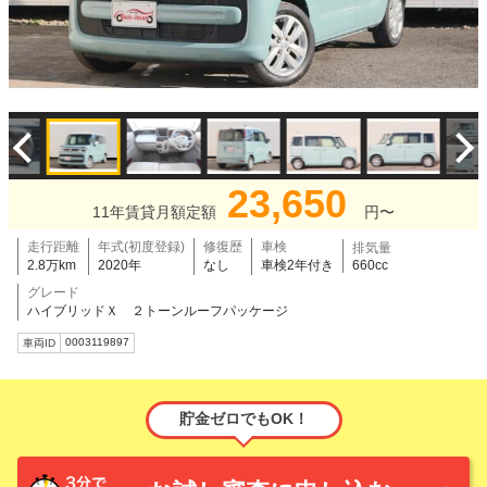
23,650
11年賃貸月額定額
円〜
走行距離
年式(初度登録)
修復歴
車検
排気量
2.8万km
2020年
なし
車検2年付き
660cc
グレード
ハイブリッドＸ ２トーンルーフパッケージ
0003119897
車両ID
貯金ゼロでもOK！