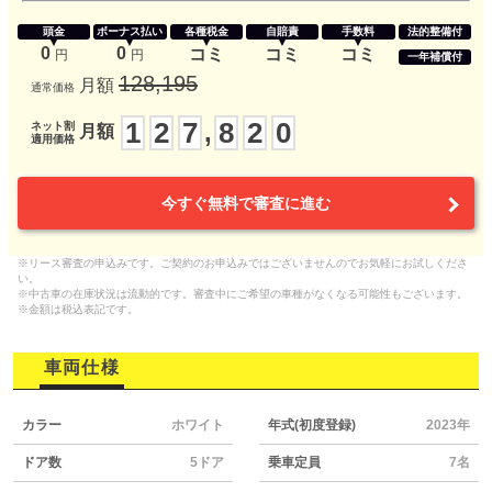
頭金
ボーナス払い
各種税金
自賠責
手数料
法的整備付
0
0
コミ
コミ
コミ
円
円
一年補償付
128,195
月額
通常価格
1
2
7
8
2
0
,
ネット割
月額
適用価格
今すぐ無料で審査に進む
※リース審査の申込みです。ご契約のお申込みではございませんのでお気軽にお試しくださ
い。
※中古車の在庫状況は流動的です。審査中にご希望の車種がなくなる可能性もございます。
※金額は税込表記です。
車両仕様
カラー
ホワイト
年式(初度登録)
2023年
ドア数
5ドア
乗車定員
7名