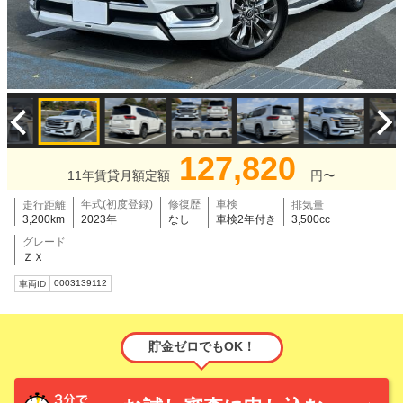
127,820
11年賃貸月額定額
円〜
年式(初度登録)
修復歴
車検
走行距離
排気量
3,200km
2023年
なし
車検2年付き
3,500cc
グレード
ＺＸ
0003139112
車両ID
貯金ゼロでもOK！