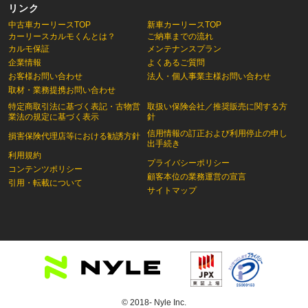
リンク
中古車カーリースTOP
新車カーリースTOP
カーリースカルモくんとは？
ご納車までの流れ
カルモ保証
メンテナンスプラン
企業情報
よくあるご質問
お客様お問い合わせ
法人・個人事業主様お問い合わせ
取材・業務提携お問い合わせ
特定商取引法に基づく表記・古物営
取扱い保険会社／推奨販売に関する方
業法の規定に基づく表示
針
信用情報の訂正および利用停止の申し
損害保険代理店等における勧誘方針
出手続き
利用規約
プライバシーポリシー
コンテンツポリシー
顧客本位の業務運営の宣言
引用・転載について
サイトマップ
© 2018- Nyle Inc.