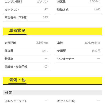
3,500cc
エンジン種別
ガソリン
排気量
AT
4WD
ミッション
駆動方式
013
車台番号（下3桁）
車両状況
3,200km
走行距離
車検
車検2年付き
修復歴
なし
使用歴
自家用
禁煙車
ー
ワンオーナー
ー
◯
記録簿・整備手帳
装備・他
外装
LEDヘッドライト
ー
キセノン(HID)
ー