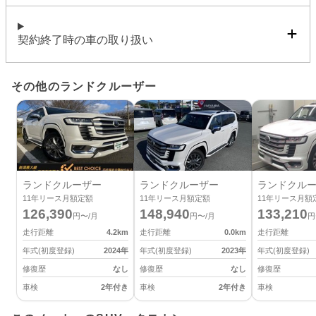
契約終了時の車の取り扱い
その他のランドクルーザー
ランドクルーザー
ランドクルーザー
ランドクル
11
年リース月額定額
11
年リース月額定額
11
年リース月額
126,390
148,940
133,210
円〜/月
円〜/月
円
走行距離
4.2
km
走行距離
0.0
km
走行距離
年式(初度登録)
2024
年
年式(初度登録)
2023
年
年式(初度登録)
修復歴
なし
修復歴
なし
修復歴
車検
2年付き
車検
2年付き
車検