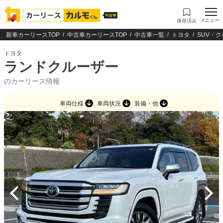
メニュー
保存済み
新車カーリースTOP
中古車カーリースTOP
中古車一覧
トヨタ
SUV・
トヨタ
ランドクルーザー
のカーリース情報
車両仕様
車両状況
装備・他