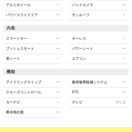
○
アルミホイール
バックカメラ
ー
○
パワースライドドア
ー
サンルーフ
内装
○
スマートキー
ー
キーレス
プッシュスタート
ー
パワーシート
ー
○
○
革シート
エアコン
機能
アイドリングストップ
ー
衝突被害軽減システム
ー
ETC
クルーズコントロール
ー
ー
○
カーナビ
テレビ
テレビ
寒冷地仕様
ー