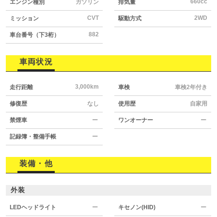
660cc
エンジン種別
ガソリン
排気量
CVT
2WD
ミッション
駆動方式
882
車台番号（下3桁）
車両状況
3,000km
走行距離
車検
車検2年付き
修復歴
なし
使用歴
自家用
禁煙車
ー
ワンオーナー
ー
記録簿・整備手帳
ー
装備・他
外装
LEDヘッドライト
ー
キセノン(HID)
ー