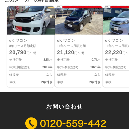
このメーカーの軽自動車
eK ワゴン
eK ワゴン
eK ワゴン
8
年リース月額定額
11
年リース月額定額
11
年リース月額
20,790
21,120
22,220
円〜/月
円〜/月
円〜
走行距離
3.5
km
走行距離
0.7
km
走行距離
年式(初度登録)
2017
年
年式(初度登録)
2023
年
年式(初度登録)
修復歴
なし
修復歴
なし
修復歴
車検
2年付き
車検
2年付き
車検
お問い合わせ