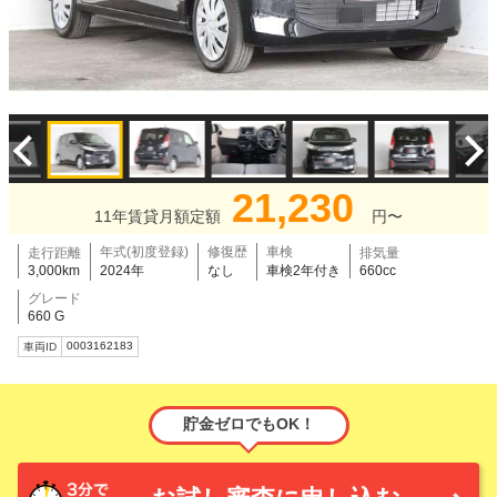
21,230
11年賃貸月額定額
円〜
年式(初度登録)
修復歴
車検
走行距離
排気量
3,000km
2024年
なし
車検2年付き
660cc
グレード
660 G
0003162183
車両ID
貯金ゼロでもOK！