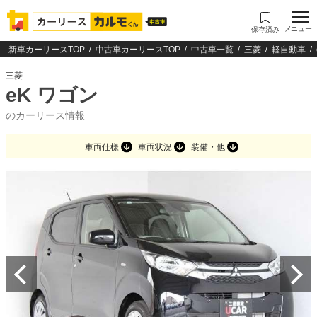
メニュー
保存済み
新車カーリースTOP
中古車カーリースTOP
中古車一覧
三菱
軽自動車
三菱
eK ワゴン
のカーリース情報
車両仕様
車両状況
装備・他