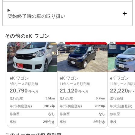
契約終了時の車の取り扱い
その他のeK ワゴン
eK ワゴン
eK ワゴン
eK ワゴン
8
年リース月額定額
11
年リース月額定額
11
年リース月額
20,790
21,120
22,220
円〜/月
円〜/月
円〜
走行距離
3.5
km
走行距離
0.7
km
走行距離
年式(初度登録)
2017
年
年式(初度登録)
2023
年
年式(初度登録)
修復歴
なし
修復歴
なし
修復歴
車検
2年付き
車検
2年付き
車検