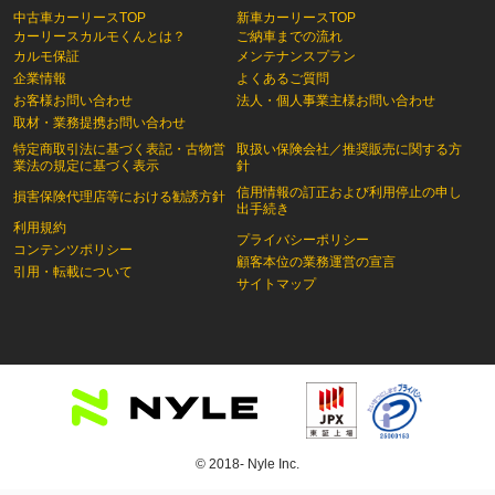
中古車カーリースTOP
新車カーリースTOP
カーリースカルモくんとは？
ご納車までの流れ
カルモ保証
メンテナンスプラン
企業情報
よくあるご質問
お客様お問い合わせ
法人・個人事業主様お問い合わせ
取材・業務提携お問い合わせ
特定商取引法に基づく表記・古物営
取扱い保険会社／推奨販売に関する方
業法の規定に基づく表示
針
信用情報の訂正および利用停止の申し
損害保険代理店等における勧誘方針
出手続き
利用規約
プライバシーポリシー
コンテンツポリシー
顧客本位の業務運営の宣言
引用・転載について
サイトマップ
© 2018- Nyle Inc.