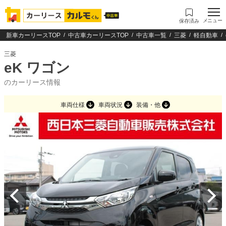
メニュー
保存済み
新車カーリースTOP
中古車カーリースTOP
中古車一覧
三菱
軽自動車
三菱
eK ワゴン
のカーリース情報
車両仕様
車両状況
装備・他