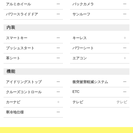
アルミホイール
ー
バックカメラ
ー
パワースライドドア
ー
サンルーフ
ー
内装
○
スマートキー
ー
キーレス
プッシュスタート
ー
パワーシート
ー
○
革シート
ー
エアコン
機能
アイドリングストップ
ー
衝突被害軽減システム
ー
ETC
クルーズコントロール
ー
ー
○
カーナビ
テレビ
テレビ
寒冷地仕様
ー