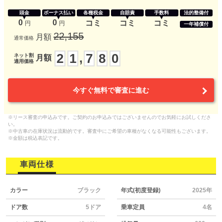
頭金
ボーナス払い
各種税金
自賠責
手数料
法的整備付
0
0
コミ
コミ
コミ
円
円
一年補償付
22,155
月額
通常価格
2
1
7
8
0
,
ネット割
月額
適用価格
今すぐ無料で審査に進む
※リース審査の申込みです。ご契約のお申込みではございませんのでお気軽にお試しくださ
い。
※中古車の在庫状況は流動的です。審査中にご希望の車種がなくなる可能性もございます。
※金額は税込表記です。
車両仕様
カラー
ブラック
年式(初度登録)
2025年
ドア数
5ドア
乗車定員
4名