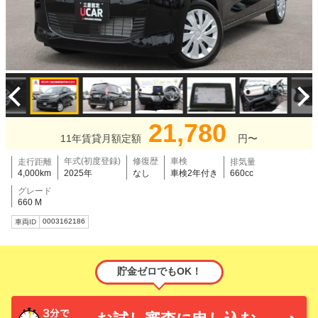
21,780
11年賃貸月額定額
円〜
年式(初度登録)
修復歴
車検
走行距離
排気量
4,000km
2025年
なし
車検2年付き
660cc
グレード
660 M
0003162186
車両ID
貯金ゼロでもOK！