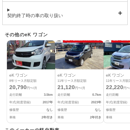
契約終了時の車の取り扱い
その他のeK ワゴン
eK ワゴン
eK ワゴン
eK ワゴン
8
年リース月額定額
11
年リース月額定額
11
年リース月額
20,790
21,120
22,220
円〜/月
円〜/月
円〜
走行距離
3.5
km
走行距離
0.7
km
走行距離
年式(初度登録)
2017
年
年式(初度登録)
2023
年
年式(初度登録)
修復歴
なし
修復歴
なし
修復歴
車検
2年付き
車検
2年付き
車検