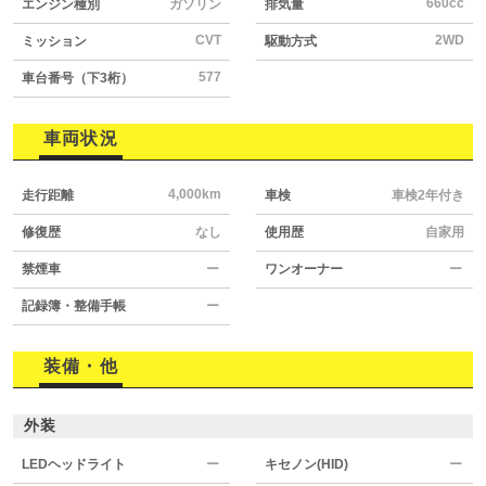
660cc
エンジン種別
ガソリン
排気量
CVT
2WD
ミッション
駆動方式
577
車台番号（下3桁）
車両状況
4,000km
走行距離
車検
車検2年付き
修復歴
なし
使用歴
自家用
禁煙車
ー
ワンオーナー
ー
記録簿・整備手帳
ー
装備・他
外装
LEDヘッドライト
ー
キセノン(HID)
ー