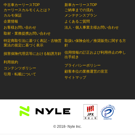
中古車カーリースTOP
新車カーリースTOP
カーリースカルモくんとは？
ご納車までの流れ
カルモ保証
メンテナンスプラン
企業情報
よくあるご質問
お客様お問い合わせ
法人・個人事業主様お問い合わせ
取材・業務提携お問い合わせ
特定商取引法に基づく表記・古物営
取扱い保険会社／推奨販売に関する方
業法の規定に基づく表示
針
信用情報の訂正および利用停止の申し
損害保険代理店等における勧誘方針
出手続き
利用規約
プライバシーポリシー
コンテンツポリシー
顧客本位の業務運営の宣言
引用・転載について
サイトマップ
© 2018- Nyle Inc.