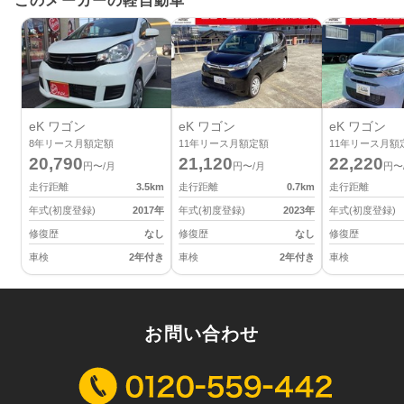
このメーカーの軽自動車
eK ワゴン
eK ワゴン
eK ワゴン
8
年リース月額定額
11
年リース月額定額
11
年リース月額
20,790
21,120
22,220
円〜/月
円〜/月
円〜
走行距離
3.5
km
走行距離
0.7
km
走行距離
年式(初度登録)
2017
年
年式(初度登録)
2023
年
年式(初度登録)
修復歴
なし
修復歴
なし
修復歴
車検
2年付き
車検
2年付き
車検
お問い合わせ