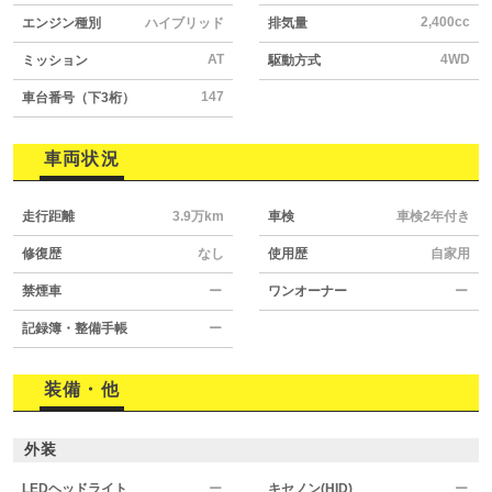
2,400cc
エンジン種別
ハイブリッド
排気量
AT
4WD
ミッション
駆動方式
147
車台番号（下3桁）
車両状況
走行距離
3.9万km
車検
車検2年付き
修復歴
なし
使用歴
自家用
禁煙車
ー
ワンオーナー
ー
記録簿・整備手帳
ー
装備・他
外装
LEDヘッドライト
ー
キセノン(HID)
ー