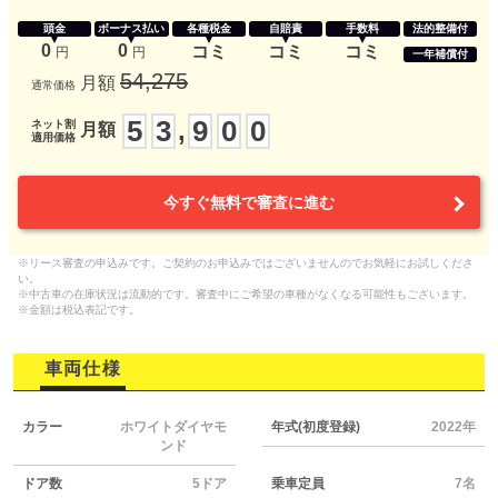
頭金
ボーナス払い
各種税金
自賠責
手数料
法的整備付
0
0
コミ
コミ
コミ
円
円
一年補償付
54,275
月額
通常価格
5
3
9
0
0
,
ネット割
月額
適用価格
今すぐ無料で審査に進む
※リース審査の申込みです。ご契約のお申込みではございませんのでお気軽にお試しくださ
い。
※中古車の在庫状況は流動的です。審査中にご希望の車種がなくなる可能性もございます。
※金額は税込表記です。
車両仕様
カラー
ホワイトダイヤモ
年式(初度登録)
2022年
ンド
ドア数
5ドア
乗車定員
7名