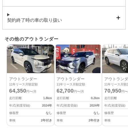
契約終了時の車の取り扱い
その他のアウトランダー
アウトランダー
アウトランダー
アウトラン
11
年リース月額定額
11
年リース月額定額
11
年リース月額
64,350
62,700
70,950
円〜/月
円〜/月
円〜
走行距離
1.8
km
走行距離
0.2
km
走行距離
年式(初度登録)
2024
年
年式(初度登録)
2024
年
年式(初度登録)
修復歴
なし
修復歴
なし
修復歴
車検
2年付き
車検
2年付き
車検