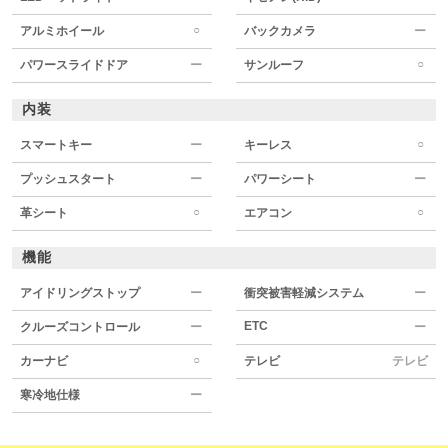
○
アルミホイール
バックカメラ
ー
○
パワースライドドア
ー
サンルーフ
内装
○
スマートキー
ー
キーレス
プッシュスタート
ー
パワーシート
ー
○
○
革シート
エアコン
機能
アイドリングストップ
ー
衝突被害軽減システム
ー
ETC
クルーズコントロール
ー
ー
○
カーナビ
テレビ
テレビ
寒冷地仕様
ー