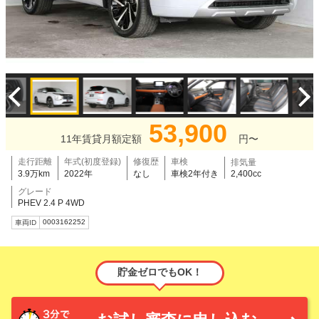
53,900
11年賃貸月額定額
円〜
走行距離
年式(初度登録)
修復歴
車検
排気量
3.9万km
2022年
なし
車検2年付き
2,400cc
グレード
PHEV 2.4 P 4WD
0003162252
車両ID
貯金ゼロでもOK！