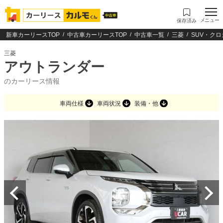
メニュー
保存済み
新車カーリースTOP
中古車カーリースTOP
中古車一覧
三菱
SUV・クロ
三菱
アウトランダー
のカーリース情報
車両仕様
車両状況
装備・他