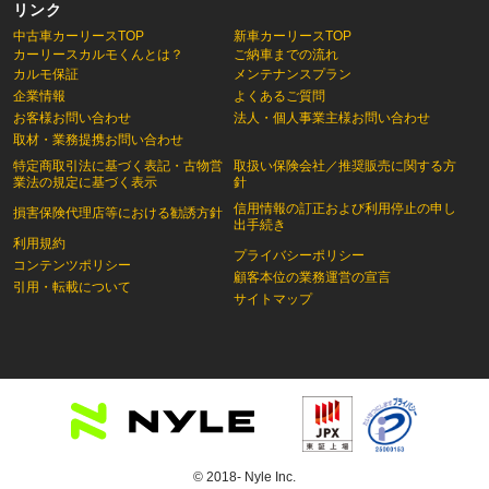
リンク
中古車カーリースTOP
新車カーリースTOP
カーリースカルモくんとは？
ご納車までの流れ
カルモ保証
メンテナンスプラン
企業情報
よくあるご質問
お客様お問い合わせ
法人・個人事業主様お問い合わせ
取材・業務提携お問い合わせ
特定商取引法に基づく表記・古物営
取扱い保険会社／推奨販売に関する方
業法の規定に基づく表示
針
信用情報の訂正および利用停止の申し
損害保険代理店等における勧誘方針
出手続き
利用規約
プライバシーポリシー
コンテンツポリシー
顧客本位の業務運営の宣言
引用・転載について
サイトマップ
© 2018- Nyle Inc.