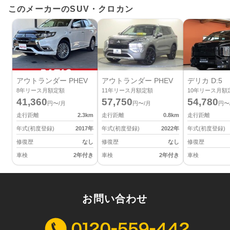
このメーカーのSUV・クロカン
アウトランダー PHEV
アウトランダー PHEV
デリカ D:5
8
年リース月額定額
11
年リース月額定額
10
年リース月額
41,360
57,750
54,780
円〜/月
円〜/月
円〜
走行距離
2.3
km
走行距離
0.8
km
走行距離
年式(初度登録)
2017
年
年式(初度登録)
2022
年
年式(初度登録)
修復歴
なし
修復歴
なし
修復歴
車検
2年付き
車検
2年付き
車検
お問い合わせ