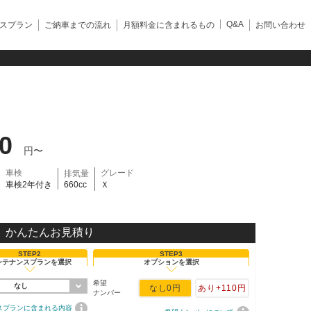
Q&A
スプラン
ご納車までの流れ
月額料金に含まれるもの
お問い合わせ
80
円〜
車検
グレード
排気量
車検2年付き
660cc
Ｘ
かんたんお見積り
STEP2
STEP3
ンテナンスプランを選択
オプションを選択
希望
なし
なし
0円
あり
+110円
ナンバー
スプランに含まれる内容