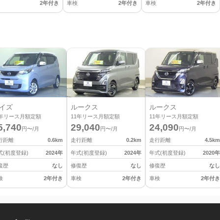
2年付き
車検
2年付き
車検
2年付き
イズ
ルークス
ルークス
年リース月額定額
11
年リース月額定額
11
年リース月額定額
5,740
29,040
24,090
円〜/月
円〜/月
円〜/月
行距離
0.6
km
走行距離
0.2
km
走行距離
4.5
km
式(初度登録)
2024
年
年式(初度登録)
2024
年
年式(初度登録)
2020
年
復歴
なし
修復歴
なし
修復歴
なし
検
2年付き
車検
2年付き
車検
2年付き