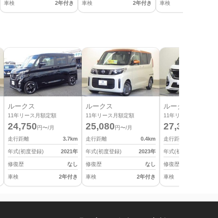
車検
2年付き
車検
2年付き
車検
2
ルークス
ルークス
ルークス
11
年リース月額定額
11
年リース月額定額
11
年リース月額定額
24,750
25,080
27,390
円〜/月
円〜/月
円〜/月
走行距離
3.7
km
走行距離
0.4
km
走行距離
年式(初度登録)
2021
年
年式(初度登録)
2023
年
年式(初度登録)
修復歴
なし
修復歴
なし
修復歴
車検
2年付き
車検
2年付き
車検