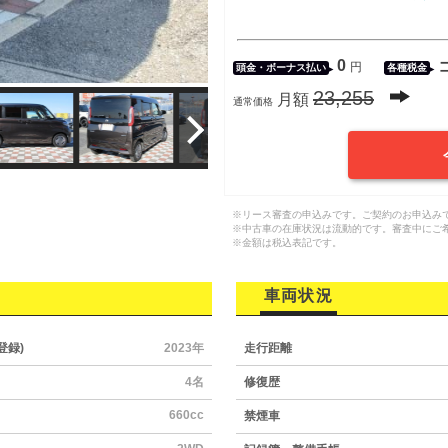
0
円
頭金・
ボーナス払い
各種税金
23,255
月額
通常価格
※リース審査の申込みです。ご契約のお申込み
※中古車の在庫状況は流動的です。審査中にご
※金額は税込表記です。
車両状況
登録)
2023年
走行距離
4名
修復歴
660cc
禁煙車