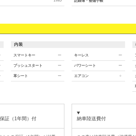
2WD
記録簿・整備手帳
内装
ー
スマートキー
ー
キーレス
ー
ー
プッシュスタート
ー
パワーシート
ー
○
ー
革シート
ー
エアコン
保証（1年間）付
納車陸送費付