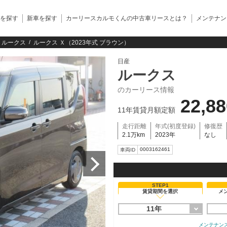
を探す
新車を探す
カーリースカルモくんの中古車リースとは？
メンテナン
ルークス
ルークス Ｘ（2023年式 ブラウン）
日産
ルークス
のカーリース情報
22,8
11年賃貸月額定額
走行距離
年式(初度登録)
修復歴
2.1万km
2023年
なし
0003162461
車両ID
STEP1
賃貸期間を選択
メ
11年
メンテナン