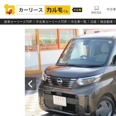
中古車
保存済み
新車カーリースTOP
中古車カーリースTOP
中古車一覧
日産
軽自動車