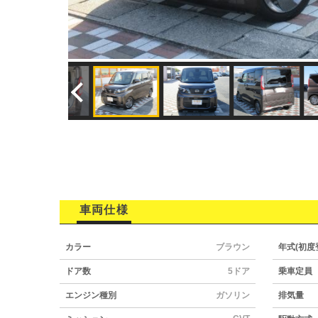
車両仕様
カラー
ブラウン
年式(初度
ドア数
5ドア
乗車定員
エンジン種別
ガソリン
排気量