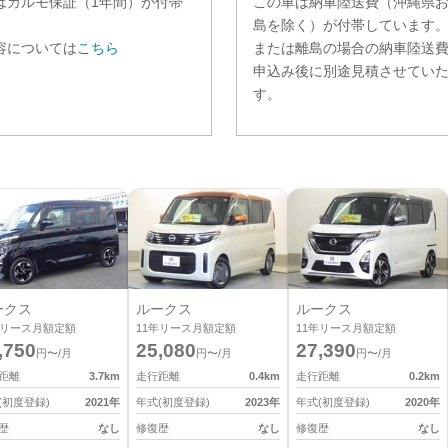
は
カルモ保証（1年間）
が付帯
この車は納車陸送費（沖縄県
。
島を除く）が付帯しています
容については
こちら
または離島の場合の納車陸送
申込み後に別途見積させてい
す。
ークス
ルークス
ルークス
リース月額定額
11
年リース月額定額
11
年リース月額定額
,750
25,080
27,390
円〜/月
円〜/月
円〜/月
距離
3.7
km
走行距離
0.4
km
走行距離
0.2
km
(初度登録)
2021
年
年式(初度登録)
2023
年
年式(初度登録)
2020
年
歴
なし
修復歴
なし
修復歴
なし