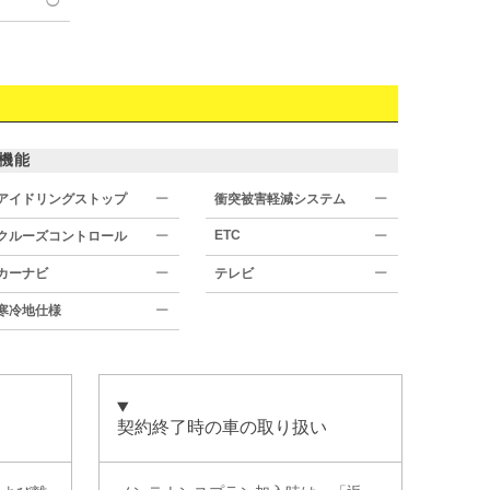
◯
機能
アイドリングストップ
ー
衝突被害軽減システム
ー
ETC
クルーズコントロール
ー
ー
カーナビ
ー
テレビ
ー
寒冷地仕様
ー
契約終了時の車の取り扱い