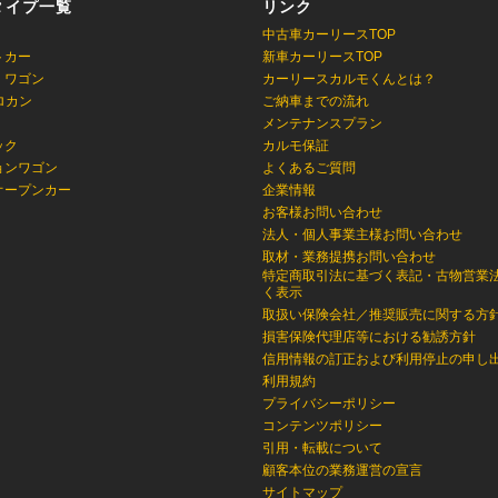
タイプ一覧
リンク
中古車カーリースTOP
トカー
新車カーリースTOP
・ワゴン
カーリースカルモくんとは？
ロカン
ご納車までの流れ
メンテナンスプラン
ック
カルモ保証
ョンワゴン
よくあるご質問
オープンカー
企業情報
お客様お問い合わせ
法人・個人事業主様お問い合わせ
取材・業務提携お問い合わせ
特定商取引法に基づく表記・古物営業
く表示
取扱い保険会社／推奨販売に関する方
損害保険代理店等における勧誘方針
信用情報の訂正および利用停止の申し
利用規約
プライバシーポリシー
コンテンツポリシー
引用・転載について
顧客本位の業務運営の宣言
サイトマップ