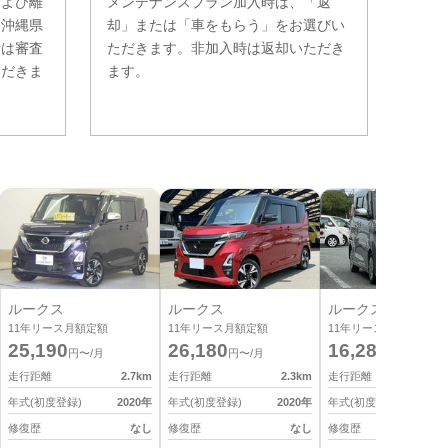
および離
メンテナンスプラン加入時は、「返
。沖縄県
却」または「車をもらう」をお選びい
費は審査
ただきます。非加入時は返却いただき
ただきま
ます。
ルークス
ルークス
ルークス
11
年リース月額定額
11
年リース月額定額
11
年リース月額定額
25,190
26,180
16,280
円〜/月
円〜/月
円〜/月
走行距離
2.7
km
走行距離
2.3
km
走行距離
9
年式(初度登録)
2020
年
年式(初度登録)
2020
年
年式(初度登録)
2
修復歴
なし
修復歴
なし
修復歴