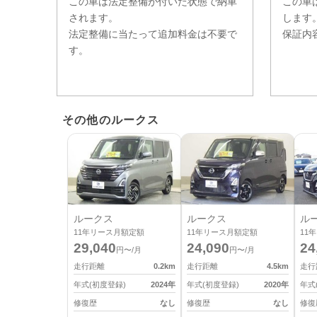
この車は法定整備が付いた状態で納車
この車
されます。
します
法定整備に当たって追加料金は不要で
保証内
す。
その他のルークス
ルークス
ルークス
ル
11
年リース月額定額
11
年リース月額定額
11
年
29,040
24,090
24
円〜/月
円〜/月
走行距離
0.2
km
走行距離
4.5
km
走行
年式(初度登録)
2024
年
年式(初度登録)
2020
年
年式
修復歴
なし
修復歴
なし
修復