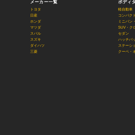
メーカー一覧
ボディ
トヨタ
軽自動車
日産
コンパク
ホンダ
ミニバン
マツダ
SUV・ク
スバル
セダン
スズキ
ハッチバ
ダイハツ
ステーシ
三菱
クーペ・