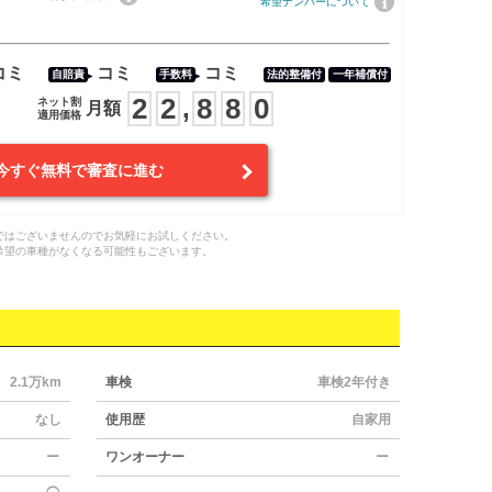
希望ナンバーについて
コミ
コミ
コミ
自賠責
手数料
法的整備付
一年補償付
2
2
8
8
0
,
ネット割
月額
適用価格
今すぐ無料で審査に進む
ではございませんのでお気軽にお試しください。
希望の車種がなくなる可能性もございます。
2.1万km
車検
車検2年付き
なし
使用歴
自家用
ー
ワンオーナー
ー