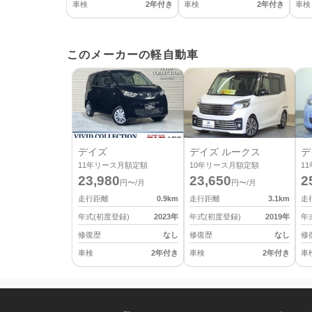
車検
2年付き
車検
2年付き
車検
このメーカーの軽自動車
デイズ
デイズ ルークス
デ
11
年リース月額定額
10
年リース月額定額
11
23,980
23,650
2
円〜/月
円〜/月
走行距離
0.9
km
走行距離
3.1
km
走
年式(初度登録)
2023
年
年式(初度登録)
2019
年
年
修復歴
なし
修復歴
なし
修
車検
2年付き
車検
2年付き
車