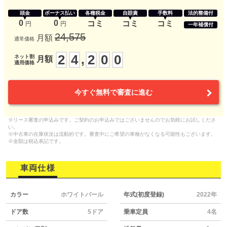
頭金
ボーナス払い
各種税金
自賠責
手数料
法的整備付
0
0
コミ
コミ
コミ
円
円
一年補償付
24,575
月額
通常価格
2
4
2
0
0
,
ネット割
月額
適用価格
今すぐ無料で審査に進む
※リース審査の申込みです。ご契約のお申込みではございませんのでお気軽にお試しくださ
い。
※中古車の在庫状況は流動的です。審査中にご希望の車種がなくなる可能性もございます。
※金額は税込表記です。
車両仕様
カラー
ホワイトパール
年式(初度登録)
2022年
ドア数
5ドア
乗車定員
4名