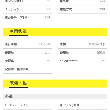
1cc
エンジン種別
ー
排気量
AT
2WD
ミッション
駆動方式
734
車台番号（下3桁）
車両状況
走行距離
2.2万km
車検
車検2年付き
修復歴
なし
使用歴
自家用
禁煙車
ー
ワンオーナー
ー
記録簿・整備手帳
ー
装備・他
外装
LEDヘッドライト
ー
キセノン(HID)
ー