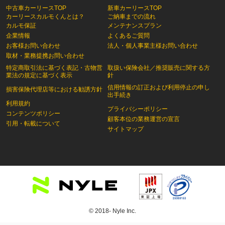
中古車カーリースTOP
新車カーリースTOP
カーリースカルモくんとは？
ご納車までの流れ
カルモ保証
メンテナンスプラン
企業情報
よくあるご質問
お客様お問い合わせ
法人・個人事業主様お問い合わせ
取材・業務提携お問い合わせ
特定商取引法に基づく表記・古物営
取扱い保険会社／推奨販売に関する方
業法の規定に基づく表示
針
信用情報の訂正および利用停止の申し
損害保険代理店等における勧誘方針
出手続き
利用規約
プライバシーポリシー
コンテンツポリシー
顧客本位の業務運営の宣言
引用・転載について
サイトマップ
© 2018- Nyle Inc.