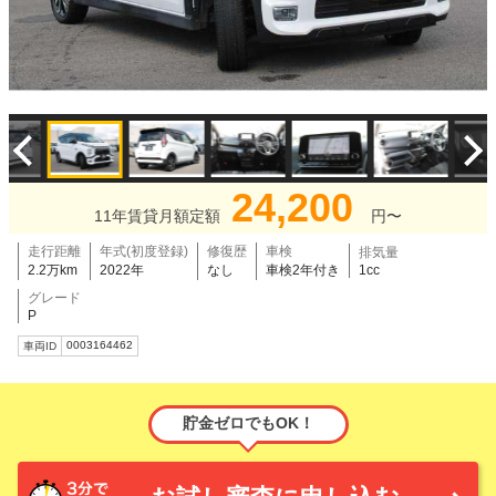
24,200
11年賃貸月額定額
円〜
走行距離
年式(初度登録)
修復歴
車検
排気量
2.2万km
2022年
なし
車検2年付き
1cc
グレード
P
0003164462
車両ID
貯金ゼロでもOK！