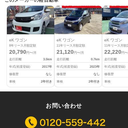
このメーカーの軽自動車
eK ワゴン
eK ワゴン
eK ワゴン
8
年リース月額定額
11
年リース月額定額
11
年リース月額
20,790
21,120
22,220
円〜/月
円〜/月
円〜
走行距離
3.5
km
走行距離
0.7
km
走行距離
年式(初度登録)
2017
年
年式(初度登録)
2023
年
年式(初度登録)
修復歴
なし
修復歴
なし
修復歴
車検
2年付き
車検
2年付き
車検
お問い合わせ