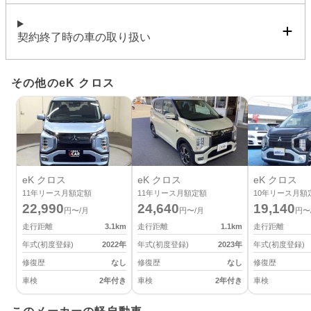
契約終了時の車の取り扱い
その他のeK クロス
eK クロス
eK クロス
eK クロス
11
年リース月額定額
11
年リース月額定額
10
年リース月額
22,990
24,640
19,140
円〜/月
円〜/月
円〜
走行距離
3.1
km
走行距離
1.1
km
走行距離
年式(初度登録)
2022
年
年式(初度登録)
2023
年
年式(初度登録)
修復歴
なし
修復歴
なし
修復歴
車検
2年付き
車検
2年付き
車検