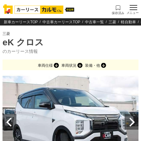
メニュー
保存済み
新車カーリースTOP
中古車カーリースTOP
中古車一覧
三菱
軽自動車
三菱
eK クロス
のカーリース情報
車両仕様
車両状況
装備・他