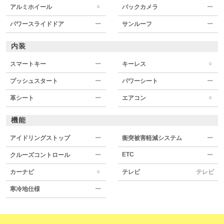
○
アルミホイール
バックカメラ
ー
パワースライドドア
ー
サンルーフ
ー
内装
○
スマートキー
ー
キーレス
プッシュスタート
ー
パワーシート
ー
○
革シート
ー
エアコン
機能
アイドリングストップ
ー
衝突被害軽減システム
ー
ETC
クルーズコントロール
ー
ー
○
カーナビ
テレビ
テレビ
寒冷地仕様
ー