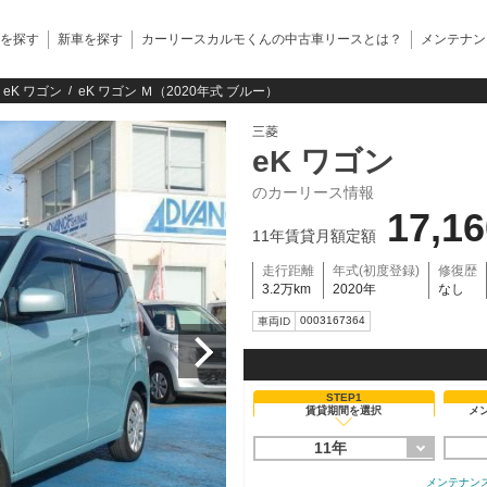
を探す
新車を探す
カーリースカルモくんの中古車リースとは？
メンテナン
eK ワゴン
eK ワゴン Ｍ（2020年式 ブルー）
三菱
eK ワゴン
のカーリース情報
17,1
11年賃貸月額定額
走行距離
年式(初度登録)
修復歴
3.2万km
2020年
なし
0003167364
車両ID
STEP1
賃貸期間を選択
メ
11年
メンテナン