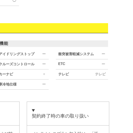
◯
機能
アイドリングストップ
ー
衝突被害軽減システム
ー
ETC
クルーズコントロール
ー
ー
○
カーナビ
テレビ
テレビ
寒冷地仕様
ー
契約終了時の車の取り扱い