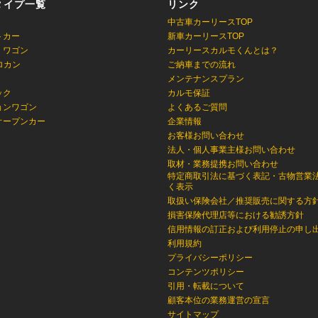
タイプ一覧
リンク
中古車カーリースTOP
トカー
新車カーリースTOP
・ワゴン
カーリースカルモくんとは？
ロカン
ご納車までの流れ
メンテナンスプラン
ック
カルモ保証
ョンワゴン
よくあるご質問
オープンカー
企業情報
お客様お問い合わせ
法人・個人事業主様お問い合わせ
取材・業務提携お問い合わせ
特定商取引法に基づく表記・古物営業
く表示
取扱い保険会社／推奨販売に関する方
損害保険代理店等における勧誘方針
信用情報の訂正および利用停止の申し
利用規約
プライバシーポリシー
コンテンツポリシー
引用・転載について
顧客本位の業務運営の宣言
サイトマップ