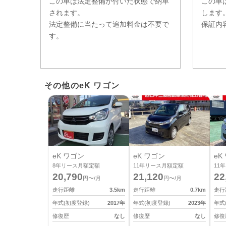
この車は法定整備が付いた状態で納車
この車
されます。
します
法定整備に当たって追加料金は不要で
保証内
す。
その他のeK ワゴン
eK ワゴン
eK ワゴン
eK
8
年リース月額定額
11
年リース月額定額
11
年
20,790
21,120
22
円〜/月
円〜/月
走行距離
3.5
km
走行距離
0.7
km
走行
年式(初度登録)
2017
年
年式(初度登録)
2023
年
年式
修復歴
なし
修復歴
なし
修復