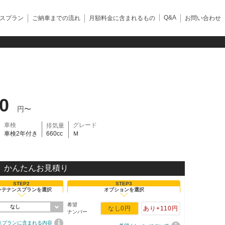
Q&A
スプラン
ご納車までの流れ
月額料金に含まれるもの
お問い合わせ
60
円〜
車検
グレード
排気量
車検2年付き
660cc
Ｍ
かんたんお見積り
STEP2
STEP3
ンテナンスプランを選択
オプションを選択
希望
なし
なし
0円
あり
+110円
ナンバー
スプランに含まれる内容