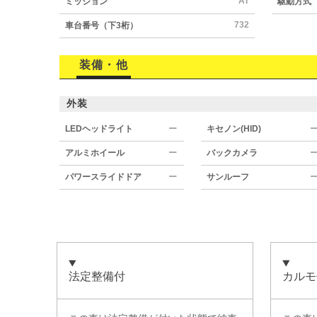
AT
ミッション
駆動方式
732
車台番号（下3桁）
装備・他
外装
LEDヘッドライト
ー
キセノン(HID)
アルミホイール
ー
バックカメラ
パワースライドドア
ー
サンルーフ
法定整備付
カルモ