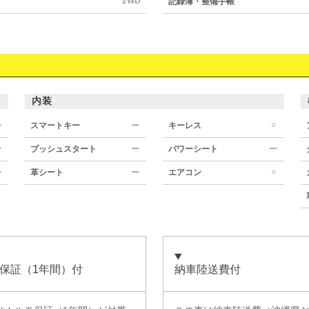
2WD
記録簿・整備手帳
内装
○
ー
スマートキー
ー
キーレス
ー
プッシュスタート
ー
パワーシート
ー
○
ー
革シート
ー
エアコン
保証（1年間）付
納車陸送費付