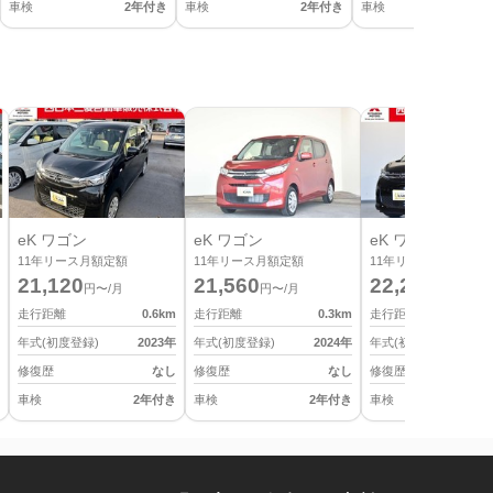
車検
2年付き
車検
2年付き
車検
2
eK ワゴン
eK ワゴン
eK ワゴン
11
年リース月額定額
11
年リース月額定額
11
年リース月額定額
21,120
21,560
22,220
円〜/月
円〜/月
円〜/月
走行距離
0.6
km
走行距離
0.3
km
走行距離
年式(初度登録)
2023
年
年式(初度登録)
2024
年
年式(初度登録)
修復歴
なし
修復歴
なし
修復歴
車検
2年付き
車検
2年付き
車検