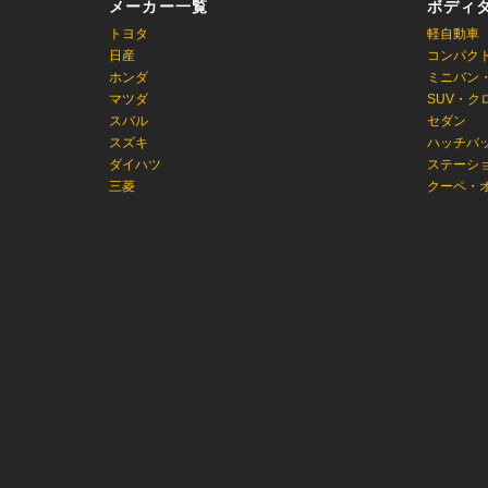
メーカー一覧
ボディ
トヨタ
軽自動車
日産
コンパク
ホンダ
ミニバン
マツダ
SUV・ク
スバル
セダン
スズキ
ハッチバ
ダイハツ
ステーシ
三菱
クーペ・