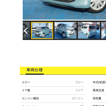
車両仕様
カラー
ブルー
年式(初度
ドア数
5ドア
乗車定員
エンジン種別
ガソリン
排気量