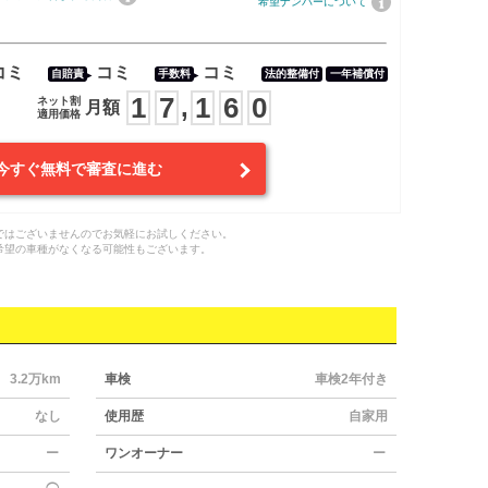
希望ナンバーについて
コミ
コミ
コミ
自賠責
手数料
法的整備付
一年補償付
1
7
1
6
0
,
ネット割
月額
適用価格
今すぐ無料で審査に進む
ではございませんのでお気軽にお試しください。
希望の車種がなくなる可能性もございます。
3.2万km
車検
車検2年付き
なし
使用歴
自家用
ー
ワンオーナー
ー