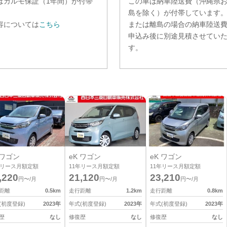
は
カルモ保証（1年間）
が付帯
この車は納車陸送費（沖縄県
。
島を除く）が付帯しています
容については
こちら
または離島の場合の納車陸送
申込み後に別途見積させてい
す。
 ワゴン
eK ワゴン
eK ワゴン
リース月額定額
11
年リース月額定額
11
年リース月額定額
,220
21,120
23,210
円〜/月
円〜/月
円〜/月
距離
0.5
km
走行距離
1.2
km
走行距離
0.8
km
(初度登録)
2023
年
年式(初度登録)
2023
年
年式(初度登録)
2023
年
歴
なし
修復歴
なし
修復歴
なし