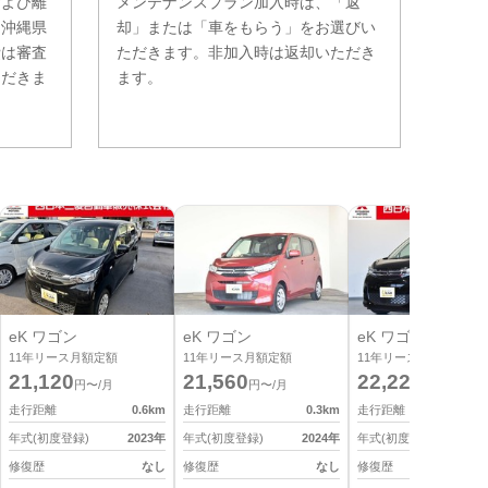
および離
メンテナンスプラン加入時は、「返
。沖縄県
却」または「車をもらう」をお選びい
費は審査
ただきます。非加入時は返却いただき
ただきま
ます。
eK ワゴン
eK ワゴン
eK ワゴン
11
年リース月額定額
11
年リース月額定額
11
年リース月額定額
21,120
21,560
22,220
円〜/月
円〜/月
円〜/月
走行距離
0.6
km
走行距離
0.3
km
走行距離
0
年式(初度登録)
2023
年
年式(初度登録)
2024
年
年式(初度登録)
2
修復歴
なし
修復歴
なし
修復歴