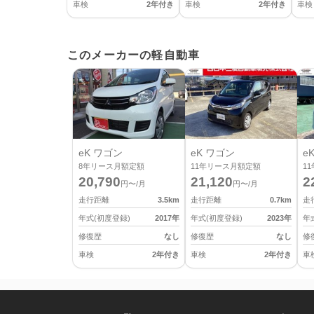
車検
2年付き
車検
2年付き
車検
このメーカーの軽自動車
eK ワゴン
eK ワゴン
e
8
年リース月額定額
11
年リース月額定額
11
20,790
21,120
2
円〜/月
円〜/月
走行距離
3.5
km
走行距離
0.7
km
走
年式(初度登録)
2017
年
年式(初度登録)
2023
年
年
修復歴
なし
修復歴
なし
修
車検
2年付き
車検
2年付き
車