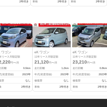
2年付き
車検
2年付き
車検
2年付き
K ワゴン
eK ワゴン
eK ワゴン
年リース月額定額
11
年リース月額定額
11
年リース月額定額
2,220
21,120
23,210
円〜/月
円〜/月
円〜/月
行距離
0.5
km
走行距離
1.2
km
走行距離
0.8
km
式(初度登録)
2023
年
年式(初度登録)
2023
年
年式(初度登録)
2023
年
復歴
なし
修復歴
なし
修復歴
なし
検
2年付き
車検
2年付き
車検
2年付き