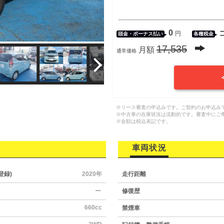
0
円
頭金・
ボーナス払い
各種税金
17,535
月額
通常価格
※リース審査の申込みです。ご契約のお申込み
※中古車の在庫状況は流動的です。審査中にご
※金額は税込表記です。
車両状況
登録)
2020年
走行距離
ー
修復歴
660cc
禁煙車