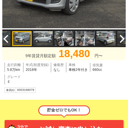
18,480
9年賃貸月額定額
円〜
走行距離
年式(初度登録)
修復歴
車検
排気量
5.8万km
2018年
なし
車検2年付き
660cc
グレード
Ｅ
0003168079
車両ID
貯金ゼロでもOK！