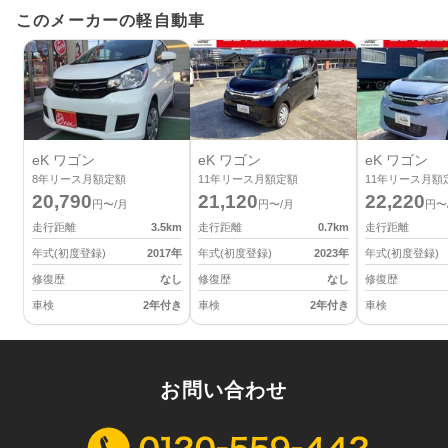
このメーカーの軽自動車
eK ワゴン
eK ワゴン
eK ワゴン
8
年リース月額定額
11
年リース月額定額
11
年リース月額
20,790
21,120
22,220
円〜/月
円〜/月
円〜
走行距離
3.5
km
走行距離
0.7
km
走行距離
年式(初度登録)
2017
年
年式(初度登録)
2023
年
年式(初度登録)
修復歴
なし
修復歴
なし
修復歴
車検
2年付き
車検
2年付き
車検
お問い合わせ