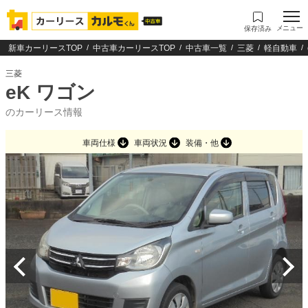
メニュー
保存済み
新車カーリースTOP
中古車カーリースTOP
中古車一覧
三菱
軽自動車
三菱
eK ワゴン
のカーリース情報
車両仕様
車両状況
装備・他