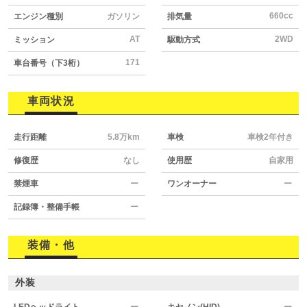
660cc
エンジン種別
ガソリン
排気量
AT
2WD
ミッション
駆動方式
171
車台番号（下3桁）
車両状況
走行距離
5.8万km
車検
車検2年付き
修復歴
なし
使用歴
自家用
禁煙車
ー
ワンオーナー
ー
記録簿・整備手帳
ー
装備・他
外装
LEDヘッドライト
ー
キセノン(HID)
ー