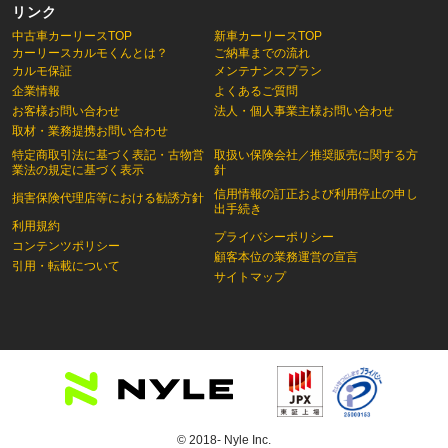
リンク
中古車カーリースTOP
新車カーリースTOP
カーリースカルモくんとは？
ご納車までの流れ
カルモ保証
メンテナンスプラン
企業情報
よくあるご質問
お客様お問い合わせ
法人・個人事業主様お問い合わせ
取材・業務提携お問い合わせ
特定商取引法に基づく表記・古物営
取扱い保険会社／推奨販売に関する方
業法の規定に基づく表示
針
信用情報の訂正および利用停止の申し
損害保険代理店等における勧誘方針
出手続き
利用規約
プライバシーポリシー
コンテンツポリシー
顧客本位の業務運営の宣言
引用・転載について
サイトマップ
© 2018- Nyle Inc.