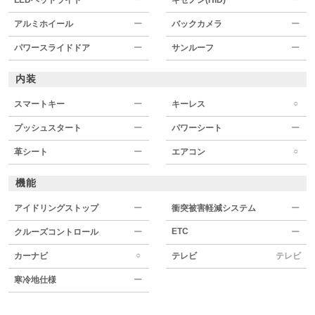
アルミホイール
ー
バックカメラ
ー
パワースライドドア
ー
サンルーフ
ー
内装
○
スマートキー
ー
キーレス
プッシュスタート
ー
パワーシート
ー
○
革シート
ー
エアコン
機能
アイドリングストップ
ー
衝突被害軽減システム
ー
ETC
クルーズコントロール
ー
ー
○
カーナビ
テレビ
テレビ
寒冷地仕様
ー