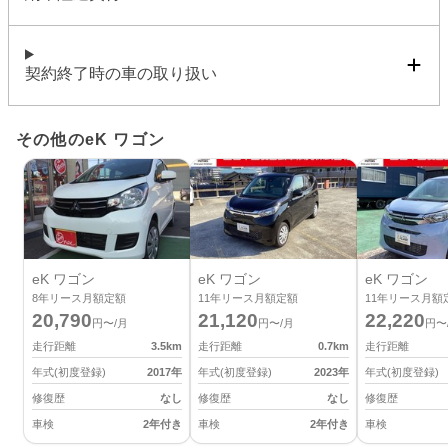
契約終了時の車の取り扱い
その他のeK ワゴン
eK ワゴン
eK ワゴン
eK ワゴン
8
年リース月額定額
11
年リース月額定額
11
年リース月額
20,790
21,120
22,220
円〜/月
円〜/月
円〜
走行距離
3.5
km
走行距離
0.7
km
走行距離
年式(初度登録)
2017
年
年式(初度登録)
2023
年
年式(初度登録)
修復歴
なし
修復歴
なし
修復歴
車検
2年付き
車検
2年付き
車検