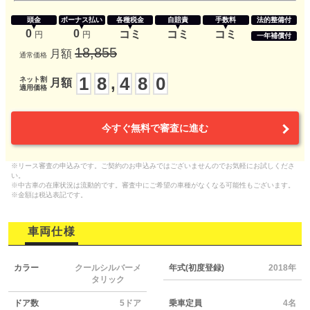
頭金
ボーナス払い
各種税金
自賠責
手数料
法的整備付
0
0
コミ
コミ
コミ
円
円
一年補償付
18,855
月額
通常価格
1
8
4
8
0
,
ネット割
月額
適用価格
今すぐ無料で審査に進む
※リース審査の申込みです。ご契約のお申込みではございませんのでお気軽にお試しくださ
い。
※中古車の在庫状況は流動的です。審査中にご希望の車種がなくなる可能性もございます。
※金額は税込表記です。
車両仕様
カラー
クールシルバーメ
年式(初度登録)
2018年
タリック
ドア数
5ドア
乗車定員
4名